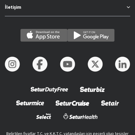
İletişim
Belirtilen fiyatlar T.C. ve K.K.T.C. vatandaşları için geçerli olup tesisler