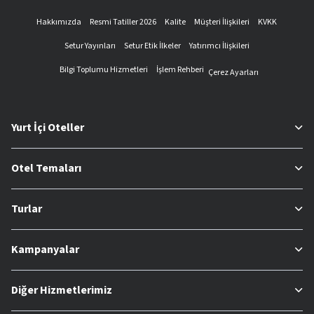
Hakkımızda
Resmi Tatiller 2026
Kalite
Müşteri İlişkileri
KVKK
Setur Yayınları
Setur Etik İlkeler
Yatırımcı İlişkileri
Bilgi Toplumu Hizmetleri
İşlem Rehberi
Çerez Ayarları
Yurt İçi Oteller
Otel Temaları
Turlar
Kampanyalar
Diğer Hizmetlerimiz