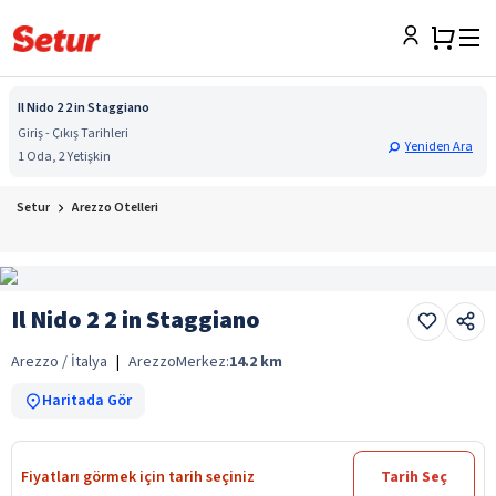
Il Nido 2 2 in Staggiano
Giriş - Çıkış Tarihleri
Yeniden Ara
1 Oda, 2 Yetişkin
Setur
Arezzo Otelleri
Il Nido 2 2 in Staggiano
Arezzo / İtalya
|
Arezzo
Merkez:
14.2
km
Haritada Gör
Fiyatları görmek için tarih seçiniz
Tarih Seç