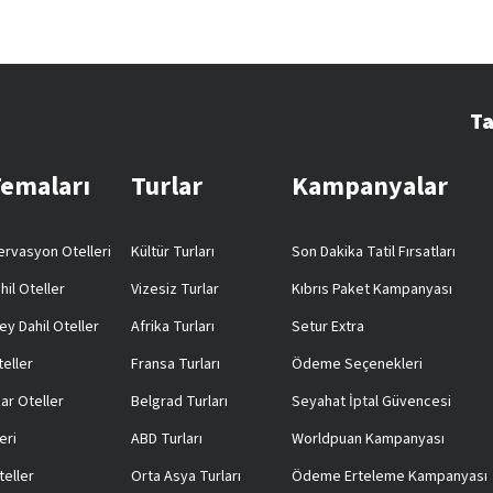
Ta
Temaları
Turlar
Kampanyalar
rvasyon Otelleri
Kültür Turları
Son Dakika Tatil Fırsatları
hil Oteller
Vizesiz Turlar
Kıbrıs Paket Kampanyası
ey Dahil Oteller
Afrika Turları
Setur Extra
teller
Fransa Turları
Ödeme Seçenekleri
ar Oteller
Belgrad Turları
Seyahat İptal Güvencesi
eri
ABD Turları
Worldpuan Kampanyası
teller
Orta Asya Turları
Ödeme Erteleme Kampanyası