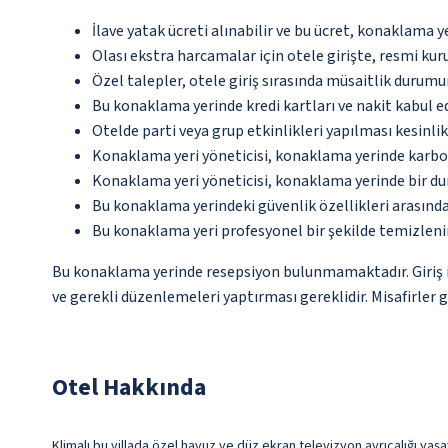
İlave yatak ücreti alınabilir ve bu ücret, konaklama y
Olası ekstra harcamalar için otele girişte, resmi kur
Özel talepler, otele giriş sırasında müsaitlik durumu
Bu konaklama yerinde kredi kartları ve nakit kabul 
Otelde parti veya grup etkinlikleri yapılması kesinlik
Konaklama yeri yöneticisi, konaklama yerinde karbon
Konaklama yeri yöneticisi, konaklama yerinde bir d
Bu konaklama yerindeki güvenlik özellikleri arasında
Bu konaklama yeri profesyonel bir şekilde temizleni
Bu konaklama yerinde resepsiyon bulunmamaktadır. Giriş iş
ve gerekli düzenlemeleri yaptırması gereklidir. Misafirler g
Otel Hakkında
Klimalı bu villada özel havuz ve düz ekran televizyon ayrıcalığı yaşay