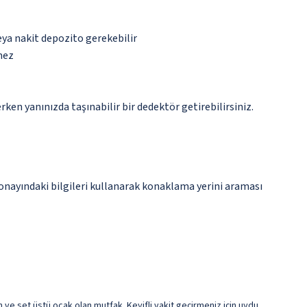
eya nakit depozito gerekebilir
mez
n yanınızda taşınabilir bir dedektör getirebilirsiniz.
onayındaki bilgileri kullanarak konaklama yerini araması
rın ve set üstü ocak olan mutfak. Keyifli vakit geçirmeniz için uydu