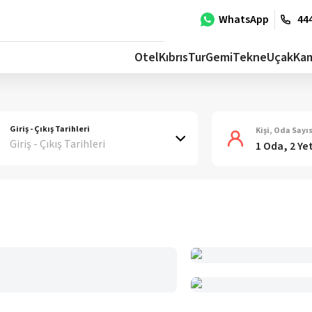
WhatsApp
444
Otel
Kıbrıs
Tur
Gemi
Tekne
Uçak
Ka
Giriş - Çıkış Tarihleri
Kişi, Oda Sayıs
Giriş - Çıkış Tarihleri
1 Oda, 2 Ye