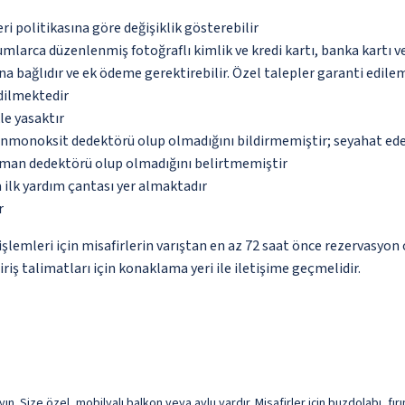
eri politikasına göre değişiklik gösterebilir
umlarca düzenlenmiş fotoğraflı kimlik ve kredi kartı, banka kartı v
na bağlıdır ve ek ödeme gerektirebilir. Özel talepler garanti edile
edilmektedir
le yasaktır
monoksit dedektörü olup olmadığını bildirmemiştir; seyahat ederke
uman dedektörü olup olmadığını belirtmemiştir
 ilk yardım çantası yer almaktadır
r
lemleri için misafirlerin varıştan en az 72 saat önce rezervasyon 
iriş talimatları için konaklama yeri ile iletişime geçmelidir.
ın. Size özel, mobilyalı balkon veya avlu vardır. Misafirler için buzdolabı, fı