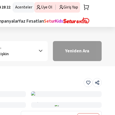
 28 22
Acenteler
Üye Ol
Giriş Yap
mpanyalar
Yaz Fırsatları
SeturKids
ı
Yeniden Ara
tişkin
Haritada Gör