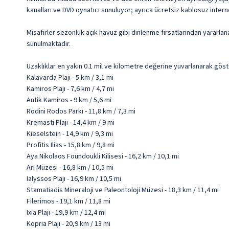
kanalları ve DVD oynatıcı sunuluyor; ayrıca ücretsiz kablosuz intern
Misafirler sezonluk açık havuz gibi dinlenme fırsatlarından yararlana
sunulmaktadır.
Uzaklıklar en yakın 0.1 mil ve kilometre değerine yuvarlanarak göst
Kalavarda Plajı - 5 km / 3,1 mi
Kamiros Plajı - 7,6 km / 4,7 mi
Antik Kamiros - 9 km / 5,6 mi
Rodini Rodos Parkı - 11,8 km / 7,3 mi
Kremasti Plajı - 14,4 km / 9 mi
Kieselstein - 14,9 km / 9,3 mi
Profitis Ilias - 15,8 km / 9,8 mi
Aya Nikolaos Foundoukli Kilisesi - 16,2 km / 10,1 mi
Arı Müzesi - 16,8 km / 10,5 mi
Ialyssos Plajı - 16,9 km / 10,5 mi
Stamatiadis Mineraloji ve Paleontoloji Müzesi - 18,3 km / 11,4 mi
Filerimos - 19,1 km / 11,8 mi
Ixia Plajı - 19,9 km / 12,4 mi
Kopria Plajı - 20,9 km / 13 mi