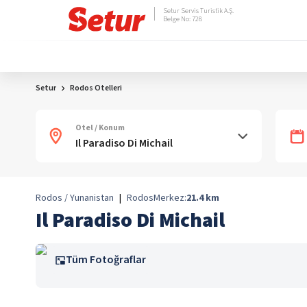
Setur Servis Turistik A.Ş.
Belge No: 728
Setur
Rodos Otelleri
Otel / Konum
Rodos / Yunanistan
|
Rodos
Merkez:
21.4
km
Il Paradiso Di Michail
Tüm Fotoğraflar