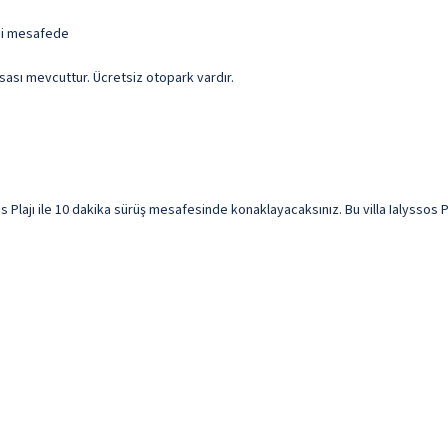
 mi mesafede
ası mevcuttur. Ücretsiz otopark vardır.
ajı ile 10 dakika sürüş mesafesinde konaklayacaksınız. Bu villa Ialyssos Plajı 