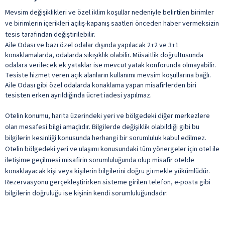
Kahvaltı Salonu
Mevsim değişiklikleri ve özel iklim koşullar nedeniyle belirtilen birimler
Kapalı Otopark
Şişeli İçecekler
ve birimlerin içerikleri açılış-kapanış saatleri önceden haber vermeksizin
Kuru Temizleme
Taze Sıkılmış Meyve Suları
tesis tarafından değiştirilebilir.
Aile Odası ve bazı özel odalar dışında yapılacak 2+2 ve 3+1
Lobi
Türk Kahvesi
konaklamalarda, odalarda sıkışıklık olabilir. Müsaitlik doğrultusunda
Lobi Wifi
odalara verilecek ek yataklar ise mevcut yatak konforunda olmayabilir.
Yabancı Alkollü İçecek
Tesiste hizmet veren açık alanların kullanımı mevsim koşullarına bağlı.
Otopark
Yerli Alkollü İçecek
Aile Odası gibi özel odalarda konaklama yapan misafirlerden biri
ile belirtilen özellikler ücretlidir.
tesisten erken ayrıldığında ücret iadesi yapılmaz.
Resepsiyon Hizmeti
Toplantı Salonu
Otelin konumu, harita üzerindeki yeri ve bölgedeki diğer merkezlere
olan mesafesi bilgi amaçlıdır. Bilgilerde değişiklik olabildiği gibi bu
Transfer Servisi
bilgilerin kesinliği konusunda herhangi bir sorumluluk kabul edilmez.
Uyandırma Servisi
Otelin bölgedeki yeri ve ulaşımı konusundaki tüm yönergeler için otel ile
Vale Hizmeti
iletişime geçilmesi misafirin sorumluluğunda olup misafir otelde
konaklayacak kişi veya kişilerin bilgilerini doğru girmekle yükümlüdür.
Wifi
Rezervasyonu gerçekleştirirken sisteme girilen telefon, e-posta gibi
ile belirtilen özellikler ücretlidir.
bilgilerin doğruluğu ise kişinin kendi sorumluluğundadır.