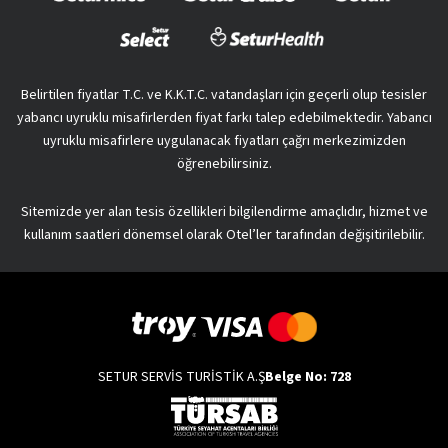
Belirtilen fiyatlar T.C. ve K.K.T.C. vatandaşları için geçerli olup tesisler
yabancı uyruklu misafirlerden fiyat farkı talep edebilmektedir. Yabancı
uyruklu misafirlere uygulanacak fiyatları çağrı merkezimizden
öğrenebilirsiniz.
Sitemizde yer alan tesis özellikleri bilgilendirme amaçlıdır, hizmet ve
kullanım saatleri dönemsel olarak Otel’ler tarafından değişitirilebilir.
SETUR SERVİS TURİSTİK A.Ş
Belge No: 728