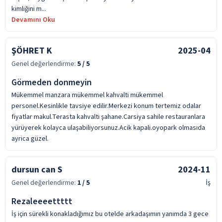
kimliğini m...
Devamını Oku
ŞÖHRET K
2025-04
Genel değerlendirme:
5
/ 5
Görmeden donmeyin
Mükemmel manzara mükemmel kahvalti mükemmel
personel.Kesinlikle tavsiye edilir.Merkezi konum tertemiz odalar
fiyatlar makul.Terasta kahvalti şahane.Carsiya sahile restauranlara
yürüyerek kolayca ulaşabiliyorsunuz.Acik kapali.oyopark olmasıda
ayrica güzel.
dursun can S
2024-11
Genel değerlendirme:
1
/ 5
İş
Rezaleeeettttt
İş için sürekli konakladığımız bu otelde arkadaşımın yanımda 3 gece