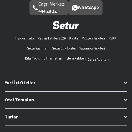
Çağrı Merkezi
WhatsApp
444 28 22
Hakkımızda
Resmi Tatiller 2026
Kalite
Müşteri İlişkileri
KVKK
Setur Yayınları
Setur Etik İlkeler
Yatırımcı İlişkileri
Bilgi Toplumu Hizmetleri
İşlem Rehberi
Çerez Ayarları
Yurt İçi Oteller
Otel Temaları
Turlar