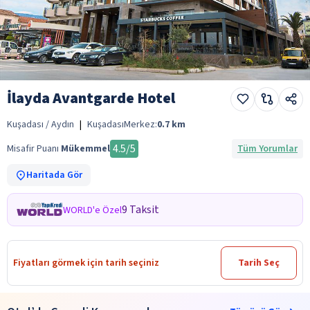
İlayda Avantgarde Hotel
Kuşadası / Aydın
|
Kuşadası
Merkez:
0.7
km
4.5
/5
Misafir Puanı
Mükemmel
Tüm Yorumlar
Haritada Gör
9 Taksit
WORLD'e Özel
Fiyatları görmek için tarih seçiniz
Tarih Seç