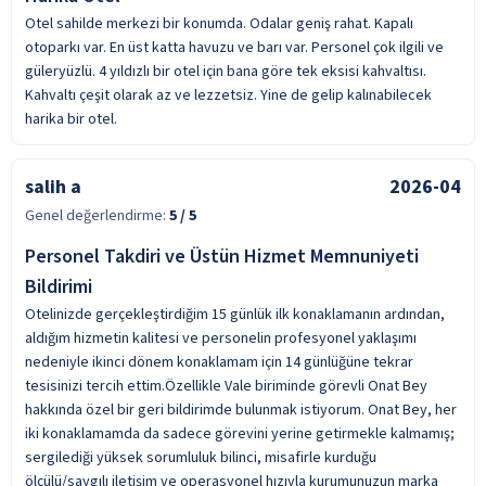
Otel sahilde merkezi bir konumda. Odalar geniş rahat. Kapalı
otoparkı var. En üst katta havuzu ve barı var. Personel çok ilgili ve
güleryüzlü. 4 yıldızlı bir otel için bana göre tek eksisi kahvaltısı.
Kahvaltı çeşit olarak az ve lezzetsiz. Yine de gelip kalınabilecek
harika bir otel.
salih a
2026-04
Genel değerlendirme:
5
/ 5
Personel Takdiri ve Üstün Hizmet Memnuniyeti
Bildirimi
Otelinizde gerçekleştirdiğim 15 günlük ilk konaklamanın ardından,
aldığım hizmetin kalitesi ve personelin profesyonel yaklaşımı
nedeniyle ikinci dönem konaklamam için 14 günlüğüne tekrar
tesisinizi tercih ettim. ​Özellikle Vale biriminde görevli Onat Bey
hakkında özel bir geri bildirimde bulunmak istiyorum. Onat Bey, her
iki konaklamamda da sadece görevini yerine getirmekle kalmamış;
sergilediği yüksek sorumluluk bilinci, misafirle kurduğu
ölçülü/saygılı iletişim ve operasyonel hızıyla kurumunuzun marka