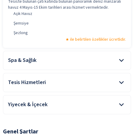
Tesiste bulunan çatı katında bulunan panoramik deniz manzaralı
havuz 4 Mayıs-15 Ekim tarihleri arası hizmet vermektedir.
Açık Havuz
Şemsiye
Şezlong
ile belirtilen özellikler ücretlidir.
Spa & Sağlık
Fitness Merkezi
ile belirtilen özellikler ücretlidir.
Tesis Hizmetleri
24 Saat Resepsiyon Hizmeti
Yiyecek & İçecek
Bagaj Muhafaza Odası
Çamaşırhane
Oda kahvaltı konaklamalarda, kahvaltı konsepte dahildir. Tesiste
alınan diğer yiyecek ve içecekler ücretlidir.
Genel Alan Wifi
Genel Şartlar
Günlük Temizlik Hizmeti