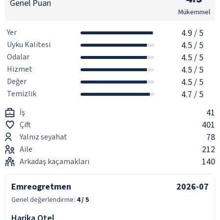
Genel Puan
Mükemmel
Yer
4.9
/ 5
Uyku Kalitesi
4.5
/ 5
Odalar
4.5
/ 5
Hizmet
4.5
/ 5
Değer
4.5
/ 5
Temizlik
4.7
/ 5
41
İş
401
Çift
78
Yalnız seyahat
212
Aile
140
Arkadaş kaçamakları
Emreogretmen
2026-07
Genel değerlendirme:
4
/ 5
Harika Otel