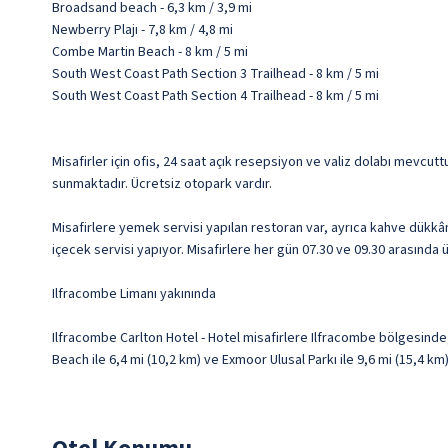
Broadsand beach - 6,3 km / 3,9 mi
Newberry Plajı - 7,8 km / 4,8 mi
Combe Martin Beach - 8 km / 5 mi
South West Coast Path Section 3 Trailhead - 8 km / 5 mi
South West Coast Path Section 4 Trailhead - 8 km / 5 mi
Misafirler için ofis, 24 saat açık resepsiyon ve valiz dolabı mevcut
sunmaktadır. Ücretsiz otopark vardır.
Misafirlere yemek servisi yapılan restoran var, ayrıca kahve dükkâ
içecek servisi yapıyor. Misafirlere her gün 07.30 ve 09.30 arasında 
Ilfracombe Limanı yakınında
Ilfracombe Carlton Hotel - Hotel misafirlere Ilfracombe bölgesind
Beach ile 6,4 mi (10,2 km) ve Exmoor Ulusal Parkı ile 9,6 mi (15,4 k