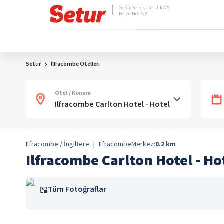
Setur Servis Turistik A.Ş.
Belge No: 728
Setur
Ilfracombe Otelleri
Otel / Konum
Ilfracombe / İngiltere
|
Ilfracombe
Merkez:
0.2
km
Ilfracombe Carlton Hotel - Ho
Tüm Fotoğraflar