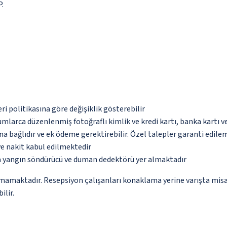
P.
eri politikasına göre değişiklik gösterebilir
umlarca düzenlenmiş fotoğraflı kimlik ve kredi kartı, banka kartı v
na bağlıdır ve ek ödeme gerektirebilir. Özel talepler garanti edile
ve nakit kabul edilmektedir
da yangın söndürücü ve duman dedektörü yer almaktadır
amamaktadır. Resepsiyon çalışanları konaklama yerine varışta misaf
ilir.