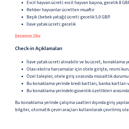
Evcil hayvan ücreti: evcil hayvan başına, gecelik 8 GB
Rehber hayvanlar ücretten muaftır
Beşik (bebek yatağı) ücreti: gecelik 5.0 GBP.
İlave yatak ücreti: gecelik
Devamını Oku
Check-in Açıklamaları
İlave yatak ücreti alınabilir ve bu ücret, konaklama y
Olası ekstra harcamalar için otele girişte, resmi kur
Özel talepler, otele giriş sırasında müsaitlik durumu
Bu konaklama yerinde kredi kartları, banka kartları 
Bu konaklama yerindeki güvenlik özellikleri arasın
Bu konaklama yerinde çalışma saatleri dışında giriş yapıl
bilgiler, otomatik çeviri araçları kullanılarak çevrilmiş olab