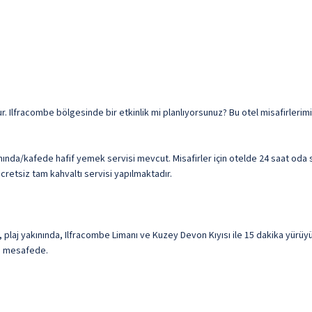
tur. Ilfracombe bölgesinde bir etkinlik mi planlıyorsunuz? Bu otel misafirleri
nında/kafede hafif yemek servisi mevcut. Misafirler için otelde 24 saat oda 
ücretsiz tam kahvaltı servisi yapılmaktadır.
e, plaj yakınında, Ilfracombe Limanı ve Kuzey Devon Kıyısı ile 15 dakika yü
m) mesafede.