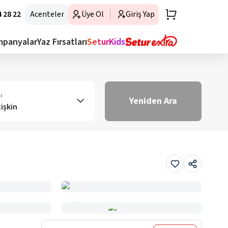
 28 22
Acenteler
Üye Ol
Giriş Yap
mpanyalar
Yaz Fırsatları
SeturKids
ı
Yeniden Ara
tişkin
Haritada Gör