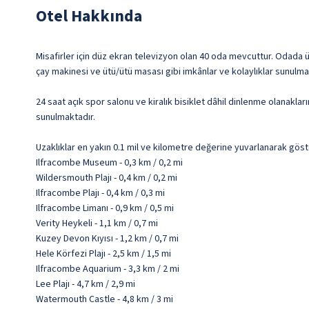
Otel Hakkında
Misafirler için düz ekran televizyon olan 40 oda mevcuttur. Odada 
çay makinesi ve ütü/ütü masası gibi imkânlar ve kolaylıklar sunulma
24 saat açık spor salonu ve kiralık bisiklet dâhil dinlenme olanakl
sunulmaktadır.
Uzaklıklar en yakın 0.1 mil ve kilometre değerine yuvarlanarak göst
Ilfracombe Museum - 0,3 km / 0,2 mi
Wildersmouth Plajı - 0,4 km / 0,2 mi
Ilfracombe Plajı - 0,4 km / 0,3 mi
Ilfracombe Limanı - 0,9 km / 0,5 mi
Verity Heykeli - 1,1 km / 0,7 mi
Kuzey Devon Kıyısı - 1,2 km / 0,7 mi
Hele Körfezi Plajı - 2,5 km / 1,5 mi
Ilfracombe Aquarium - 3,3 km / 2 mi
Lee Plajı - 4,7 km / 2,9 mi
Watermouth Castle - 4,8 km / 3 mi