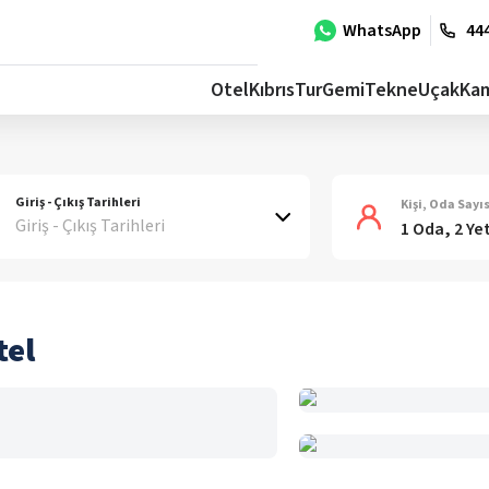
WhatsApp
444
Otel
Kıbrıs
Tur
Gemi
Tekne
Uçak
Ka
Giriş - Çıkış Tarihleri
Kişi, Oda Sayıs
Giriş - Çıkış Tarihleri
1 Oda, 2 Ye
tel