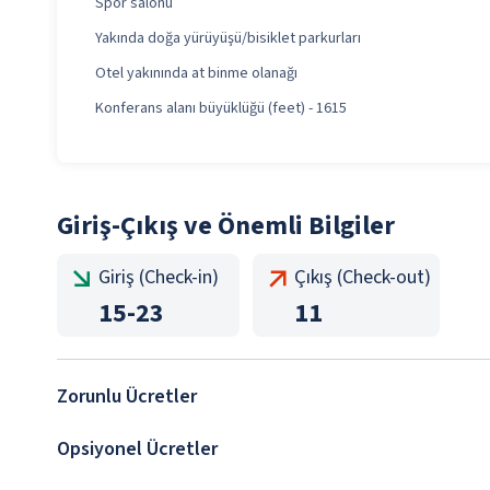
Spor salonu
Yakında doğa yürüyüşü/bisiklet parkurları
Otel yakınında at binme olanağı
Konferans alanı büyüklüğü (feet) - 1615
Giriş-Çıkış ve Önemli Bilgiler
Giriş (Check-in)
Çıkış (Check-out)
15
-
23
11
Zorunlu Ücretler
Opsiyonel Ücretler