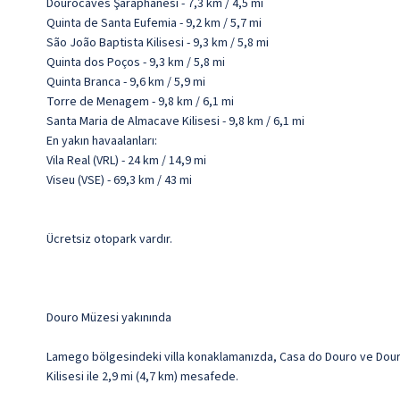
Dourocaves Şaraphanesi - 7,3 km / 4,5 mi
Quinta de Santa Eufemia - 9,2 km / 5,7 mi
São João Baptista Kilisesi - 9,3 km / 5,8 mi
Quinta dos Poços - 9,3 km / 5,8 mi
Quinta Branca - 9,6 km / 5,9 mi
Torre de Menagem - 9,8 km / 6,1 mi
Santa Maria de Almacave Kilisesi - 9,8 km / 6,1 mi
En yakın havaalanları:
Vila Real (VRL) - 24 km / 14,9 mi
Viseu (VSE) - 69,3 km / 43 mi
Ücretsiz otopark vardır.
Douro Müzesi yakınında
Lamego bölgesindeki villa konaklamanızda, Casa do Douro ve Douro 
Kilisesi ile 2,9 mi (4,7 km) mesafede.