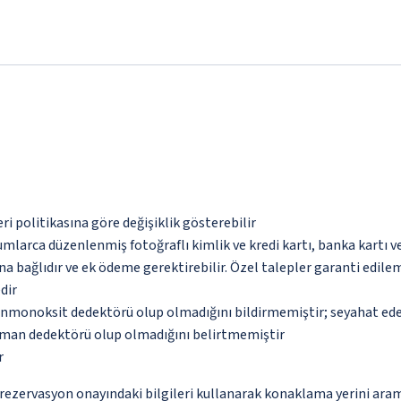
eri politikasına göre değişiklik gösterebilir
umlarca düzenlenmiş fotoğraflı kimlik ve kredi kartı, banka kartı v
na bağlıdır ve ek ödeme gerektirebilir. Özel talepler garanti edile
dir
monoksit dedektörü olup olmadığını bildirmemiştir; seyahat ederke
uman dedektörü olup olmadığını belirtmemiştir
r
ce rezervasyon onayındaki bilgileri kullanarak konaklama yerini ara