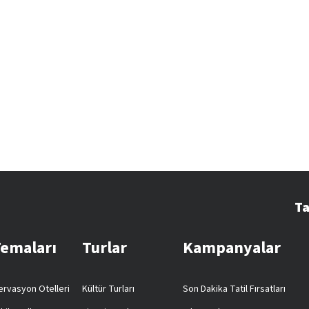
Ta
Temaları
Turlar
Kampanyalar
rvasyon Otelleri
Kültür Turları
Son Dakika Tatil Fırsatları