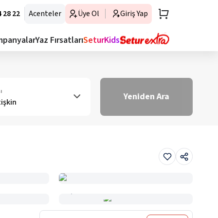
 28 22
Acenteler
Üye Ol
Giriş Yap
mpanyalar
Yaz Fırsatları
SeturKids
ı
Yeniden Ara
tişkin
Haritada Gör