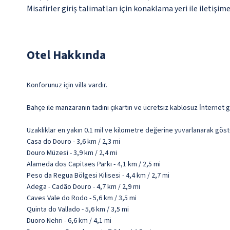
Misafirler giriş talimatları için konaklama yeri ile iletişi
Otel Hakkında
Konforunuz için villa vardır.
Bahçe ile manzaranın tadını çıkartın ve ücretsiz kablosuz İnternet g
Uzaklıklar en yakın 0.1 mil ve kilometre değerine yuvarlanarak göst
Casa do Douro - 3,6 km / 2,3 mi
Douro Müzesi - 3,9 km / 2,4 mi
Alameda dos Capitaes Parkı - 4,1 km / 2,5 mi
Peso da Regua Bölgesi Kilisesi - 4,4 km / 2,7 mi
Adega - Cadão Douro - 4,7 km / 2,9 mi
Caves Vale do Rodo - 5,6 km / 3,5 mi
Quinta do Vallado - 5,6 km / 3,5 mi
Duoro Nehri - 6,6 km / 4,1 mi