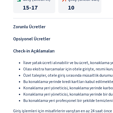
15
-
17
10
Zorunlu Ücretler
Opsiyonel Ücretler
Check-in Açıklamaları
İlave yatak ücreti alınabilir ve bu ücret, konaklama y
Olası ekstra harcamalar için otele girişte, resmi kur
Özel talepler, otele giriş sırasında müsaitlik durumu
Bu konaklama yerinde kredi kartları kabul edilmekte
Konaklama yeri yöneticisi, konaklama yerinde karbon
Konaklama yeri yöneticisi, konaklama yerinde bir d
Bu konaklama yeri profesyonel bir şekilde temizleni
Giriş işlemleri için misafirlerin varıştan en az 24 saat ön