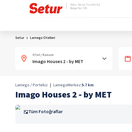
Setur Servis Turistik A.Ş.
Belge No: 728
Setur
Lamego Otelleri
Otel / Konum
Lamego / Portekiz
|
Lamego
Merkez:
5.7
km
Imago Houses 2 - by MET
Tüm Fotoğraflar