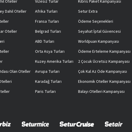
hil Oteller
Vizesiz Turlar
Kıbrıs Paket Kampanyası
ey Dahil Oteller
Afrika Turları
Setur Extra
teller
Fransa Turları
Ödeme Seçenekleri
ar Oteller
Belgrad Turları
Seyahat İptal Güvencesi
eri
ABD Turları
Worldpuan Kampanyası
teller
Orta Asya Turları
Ödeme Erteleme Kampanyası
er
Kuzey Amerika Turları
2 Çocuk Ücretsiz Kampanyası
 Odası Olan Oteller
Avrupa Turları
Çok Kal Az Öde Kampanyası
telleri
Karadağ Turları
Ekonomik Oteller Kampanyası
teller
Paris Turları
Balayı Otelleri Kampanyası