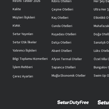
Resmi Tatiller 2026
Kıbrıs Otelleri
Her Şey Da
Kalite
Çeşme Otelleri
Ultra Her Ş
Müşteri İlişkileri
Kaş Otelleri
Etkinlikli O
KVKK
Cunda Otelleri
Muhafazak
Setur Yayınları
Kuşadası Otelleri
Doğa Otell
Setur Etik İlkeler
Datça Otelleri
Sanatçılı O
Yatırımcı İlişkileri
Abant Otelleri
Lüks Otell
Bilgi Toplumu Hizmetleri
Afyon Termal Oteller
Özel Villa
İşlem Rehberi
Sapanca Otelleri
Bungalov O
Muğla Ekonomik Oteller
Swim Up O
Çerez Ayarları