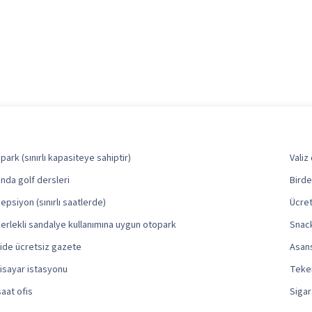
park (sınırlı kapasiteye sahiptir)
Valiz
ında golf dersleri
Birde
epsiyon (sınırlı saatlerde)
Ücret
erlekli sandalye kullanımına uygun otopark
Snac
ide ücretsiz gazete
Asan
gisayar istasyonu
Teker
saat ofis
Sigar