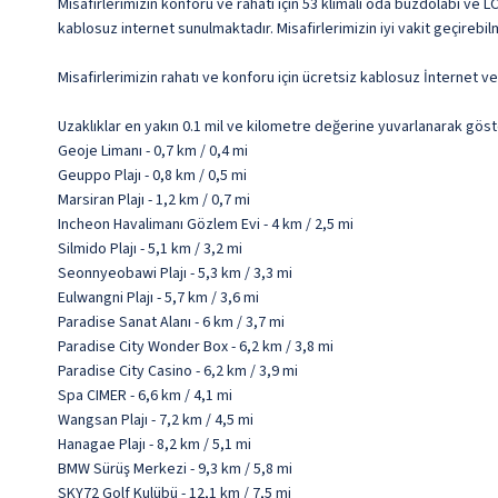
Misafirlerimizin konforu ve rahatı için 53 klimalı oda buzdolabı ve 
kablosuz internet sunulmaktadır. Misafirlerimizin iyi vakit geçireb
Misafirlerimizin rahatı ve konforu için ücretsiz kablosuz İnternet 
Uzaklıklar en yakın 0.1 mil ve kilometre değerine yuvarlanarak göst
Geoje Limanı - 0,7 km / 0,4 mi
Geuppo Plajı - 0,8 km / 0,5 mi
Marsiran Plajı - 1,2 km / 0,7 mi
Incheon Havalimanı Gözlem Evi - 4 km / 2,5 mi
Silmido Plajı - 5,1 km / 3,2 mi
Seonnyeobawi Plajı - 5,3 km / 3,3 mi
Eulwangni Plajı - 5,7 km / 3,6 mi
Paradise Sanat Alanı - 6 km / 3,7 mi
Paradise City Wonder Box - 6,2 km / 3,8 mi
Paradise City Casino - 6,2 km / 3,9 mi
Spa CIMER - 6,6 km / 4,1 mi
Wangsan Plajı - 7,2 km / 4,5 mi
Hanagae Plajı - 8,2 km / 5,1 mi
BMW Sürüş Merkezi - 9,3 km / 5,8 mi
SKY72 Golf Kulübü - 12,1 km / 7,5 mi