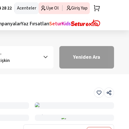
 28 22
Acenteler
Üye Ol
Giriş Yap
mpanyalar
Yaz Fırsatları
SeturKids
ı
Yeniden Ara
tişkin
Haritada Gör