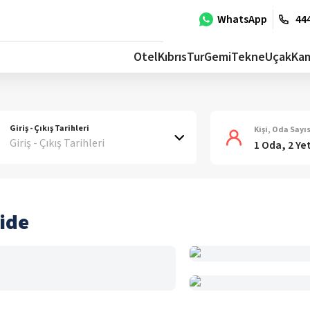
WhatsApp
444
Otel
Kıbrıs
Tur
Gemi
Tekne
Uçak
Ka
Giriş - Çıkış Tarihleri
Kişi, Oda Sayıs
Giriş - Çıkış Tarihleri
1 Oda, 2 Ye
ide