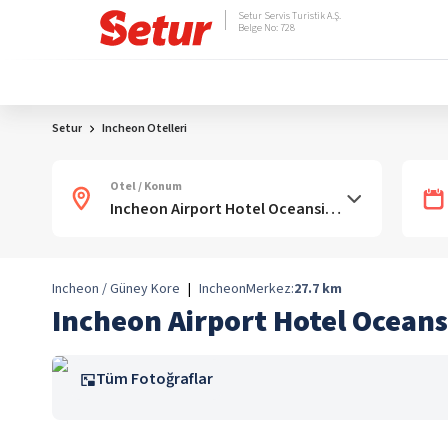
Setur Servis Turistik A.Ş.
Belge No: 728
Setur
Incheon Otelleri
Otel / Konum
Incheon / Güney Kore
|
Incheon
Merkez:
27.7
km
Incheon Airport Hotel Oceans
Tüm Fotoğraflar