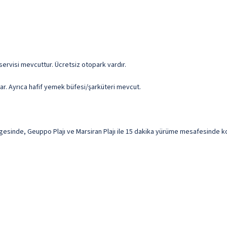
e servisi mevcuttur. Ücretsiz otopark vardır.
r. Ayrıca hafif yemek büfesi/şarküteri mevcut.
esinde, Geuppo Plajı ve Marsiran Plajı ile 15 dakika yürüme mesafesinde kon