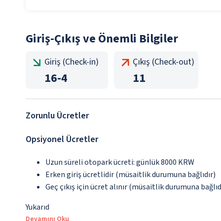
Giriş-Çıkış ve Önemli Bilgiler
Giriş (Check-in)
Çıkış (Check-out)
16
-
4
11
Zorunlu Ücretler
Opsiyonel Ücretler
Uzun süreli otopark ücreti: günlük 8000 KRW
Erken giriş ücretlidir (müsaitlik durumuna bağlıdır)
Geç çıkış için ücret alınır (müsaitlik durumuna bağlıd
Yukarıd
Devamını Oku