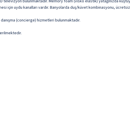
LCD televizyon bulunmaktadır. Memory foam (visko elastik) yatağınızda kuştüyü
ilmesi için uydu kanalları vardır. Banyolarda duş/küvet kombinasyonu, ücrets
ve danışma (concierge) hizmetleri bulunmaktadır.
erilmektedir.