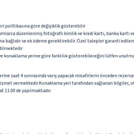
eri politikasına göre değişiklik gösterebilir
umlarca düzenlenmiş fotoğraflı kimlik ve kredi kartı, banka kartı v
na bağlıdır ve ek ödeme gerektirebilir. Özel talepler garanti edile
edilmektedir
 ve konaklama yerine göre farklılık gösterebileceğini lütfen unutm
erine saat 4 sonrasında varış yapacak misafirlerin önceden rezerv
hizmet vermektedir.Konaklama yeri tarafından sağlanan bilgiler, otom
at 11.00 de yapılmaktadır.