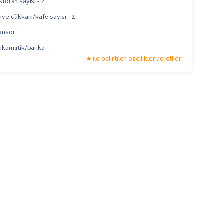
toran sayısı - 2
ve dükkanı/kafe sayısı - 2
ansör
nkamatik/banka
ile belirtilen özellikler ücretlidir.