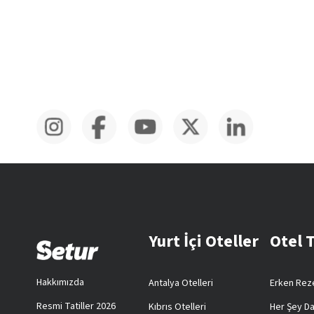
Yurt İçi Oteller
Otel 
Hakkımızda
Antalya Otelleri
Erken Reze
Resmi Tatiller 2026
Kıbrıs Otelleri
Her Şey Da