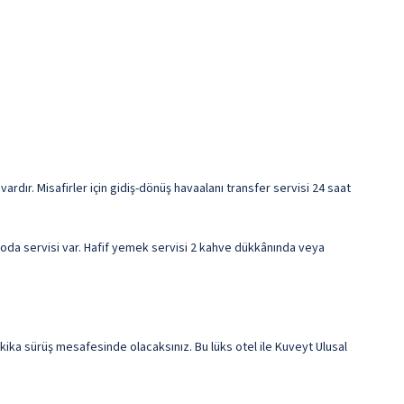
rdır. Misafirler için gidiş-dönüş havaalanı transfer servisi 24 saat
at oda servisi var. Hafif yemek servisi 2 kahve dükkânında veya
ika sürüş mesafesinde olacaksınız. Bu lüks otel ile Kuveyt Ulusal