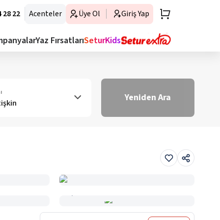
 28 22
Acenteler
Üye Ol
Giriş Yap
mpanyalar
Yaz Fırsatları
SeturKids
ı
Yeniden Ara
tişkin
Haritada Gör