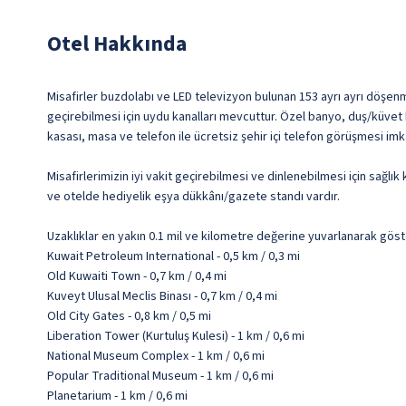
Otel Hakkında
Misafirler buzdolabı ve LED televizyon bulunan 153 ayrı ayrı döşenmi
geçirebilmesi için uydu kanalları mevcuttur. Özel banyo, duş/küvet
kasası, masa ve telefon ile ücretsiz şehir içi telefon görüşmesi imk
Misafirlerimizin iyi vakit geçirebilmesi ve dinlenebilmesi için sağl
ve otelde hediyelik eşya dükkânı/gazete standı vardır.
Uzaklıklar en yakın 0.1 mil ve kilometre değerine yuvarlanarak göst
Kuwait Petroleum International - 0,5 km / 0,3 mi
Old Kuwaiti Town - 0,7 km / 0,4 mi
Kuveyt Ulusal Meclis Binası - 0,7 km / 0,4 mi
Old City Gates - 0,8 km / 0,5 mi
Liberation Tower (Kurtuluş Kulesi) - 1 km / 0,6 mi
National Museum Complex - 1 km / 0,6 mi
Popular Traditional Museum - 1 km / 0,6 mi
Planetarium - 1 km / 0,6 mi