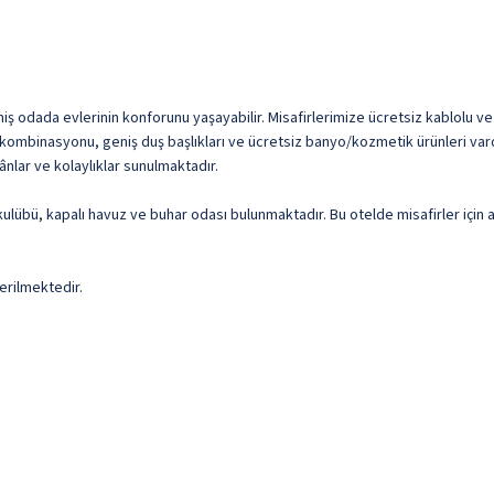
ş odada evlerinin konforunu yaşayabilir. Misafirlerimize ücretsiz kablolu ve k
 kombinasyonu, geniş duş başlıkları ve ücretsiz banyo/kozmetik ürünleri var
ânlar ve kolaylıklar sunulmaktadır.
ık kulübü, kapalı havuz ve buhar odası bulunmaktadır. Bu otelde misafirler içi
erilmektedir.