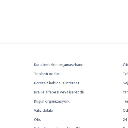
Kuru temizleme/çamaşırhane
Ote
Toplantı odaları
Te
Ücretsiz kablosuz internet
Sağ
Braille alfabesi veya işaret dili
Yar
Düğün organizasyonu
Tur
Valiz dolabı
Od
Ofis
24