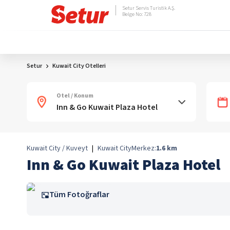
Setur Servis Turistik A.Ş.
Belge No: 728
Setur
Kuwait City Otelleri
Otel / Konum
Kuwait City / Kuveyt
|
Kuwait City
Merkez:
1.6
km
Inn & Go Kuwait Plaza Hotel
Tüm Fotoğraflar