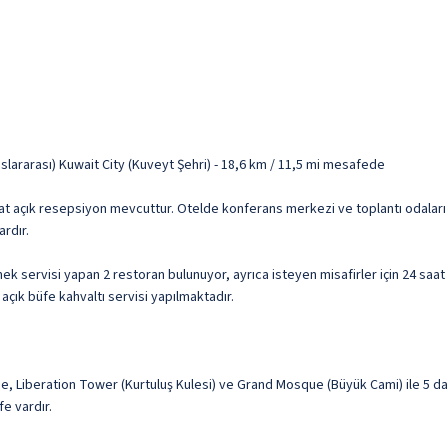
slararası) Kuwait City (Kuveyt Şehri) - 18,6 km / 11,5 mi mesafede
at açık resepsiyon mevcuttur. Otelde konferans merkezi ve toplantı odaları va
ardır.
emek servisi yapan 2 restoran bulunuyor, ayrıca isteyen misafirler için 24 sa
 açık büfe kahvaltı servisi yapılmaktadır.
 Liberation Tower (Kurtuluş Kulesi) ve Grand Mosque (Büyük Cami) ile 5 dak
e vardır.