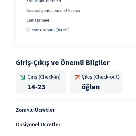
Konferans merkezi
Resepsiyonda emanet kasası
Çamaşırhane
Valesiz otopark (ücretli)
Giriş-Çıkış ve Önemli Bilgiler
Giriş (Check-in)
Çıkış (Check-out)
14
-
23
öğlen
Zorunlu Ücretler
Opsiyonel Ücretler