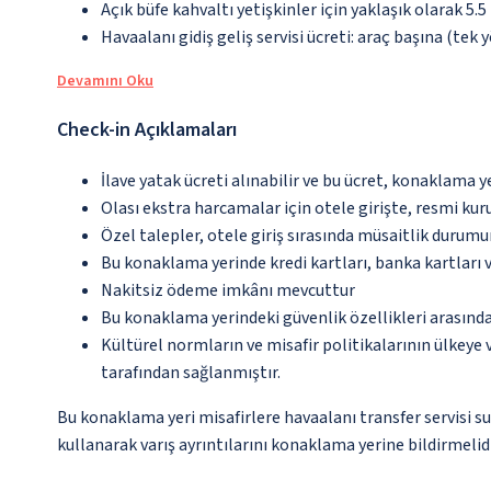
Açık büfe kahvaltı yetişkinler için yaklaşık olarak 5.
Havaalanı gidiş geliş servisi ücreti: araç başına (tek 
Devamını Oku
Check-in Açıklamaları
İlave yatak ücreti alınabilir ve bu ücret, konaklama y
Olası ekstra harcamalar için otele girişte, resmi kur
Özel talepler, otele giriş sırasında müsaitlik durumu
Bu konaklama yerinde kredi kartları, banka kartları 
Nakitsiz ödeme imkânı mevcuttur
Bu konaklama yerindeki güvenlik özellikleri arasında
Kültürel normların ve misafir politikalarının ülkeye
tarafından sağlanmıştır.
Bu konaklama yeri misafirlere havaalanı transfer servisi s
kullanarak varış ayrıntılarını konaklama yerine bildirmelidi