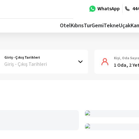
WhatsApp
444
Otel
Kıbrıs
Tur
Gemi
Tekne
Uçak
Ka
Giriş - Çıkış Tarihleri
Kişi, Oda Sayıs
Giriş - Çıkış Tarihleri
1 Oda, 2 Ye