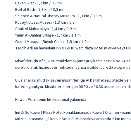
Bakanlıklar - 1,2 km / 0,7 mi
Beit al-Badr - 1,3 km / 0,8 mi
Science & Natural History Museum - 1,3 km / 0,8 mi
Kuveyt Ulusal Müzesi - 1,3 km / 0,8 mi
Souk Al Mubarakiya - 1,4 km / 0,9 mi
Yaum Al-Bahhar Village - 1,7 km / 1,1 mi
Grand Mosque (Büyük Cami) - 1,9 km / 1,2 mi
Tercih edilen havaalanı Inn & Go Kuwait Plaza Hotel (KWI-Kuveyt Ulu
Misafirler için ofis, kuru temizleme/çamaşır yıkama servisi ve 24 sa
ücretli olarak hizmet vermektedir, ayrıca otelde (ücretli) otopark v
Uluslar arası mutfak seven misafirler için Al Dallah ideal; otelde y
kafede yapılıyor. Misafirlere her gün 06.30 ve 10.30 arasında ücretli
Kuwait Petroleum International yakınında
Inn & Go Kuwait Plaza Hotel konaklamanızda Kuwait City merkezinde,
Müzesi arasında 1,8 km ve Souk Al Mubarakiya arasında 2 km mesaf