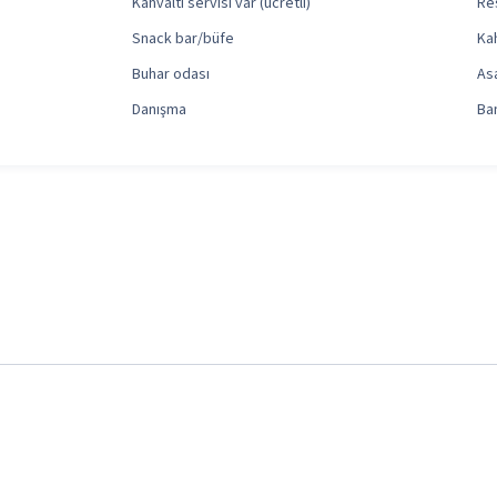
Kahvaltı servisi var (ücretli)
Res
Snack bar/büfe
Kah
Buhar odası
As
Danışma
Ba