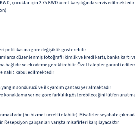
5 KWD, çocuklar için 2.75 KWD ücret karşılığında servis edilmektedir
yön)
eri politikasına göre değişiklik gösterebilir
umlarca düzenlenmiş fotoğraflı kimlik ve kredi kartı, banka kartı v
na bağlıdır ve ek ödeme gerektirebilir. Özel talepler garanti edile
ve nakit kabul edilmektedir
 yangın söndürücü ve ilk yardım çantası yer almaktadır
 ve konaklama yerine göre farklılık gösterebileceğini lütfen unutm
unmaktadır (bu hizmet ücretli olabilir). Misafirler seyahate çıkmad
r. Resepsiyon çalışanları varışta misafirleri karşılayacaktır.