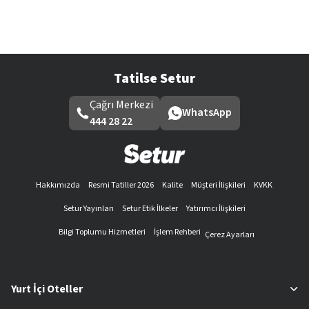
Tatilse Setur
Çağrı Merkezi
WhatsApp
444 28 22
Hakkımızda
Resmi Tatiller 2026
Kalite
Müşteri İlişkileri
KVKK
Setur Yayınları
Setur Etik İlkeler
Yatırımcı İlişkileri
Bilgi Toplumu Hizmetleri
İşlem Rehberi
Çerez Ayarları
Yurt İçi Oteller