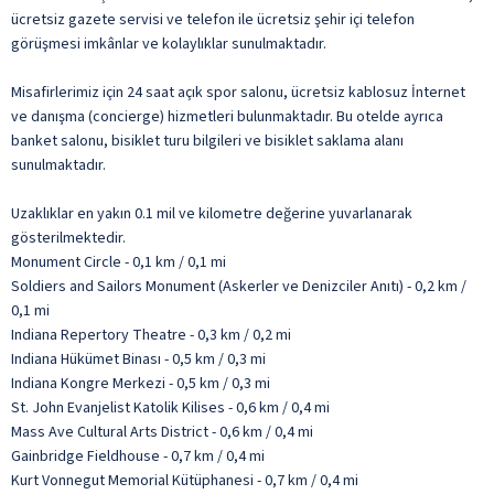
ücretsiz gazete servisi ve telefon ile ücretsiz şehir içi telefon
görüşmesi imkânlar ve kolaylıklar sunulmaktadır.
Misafirlerimiz için 24 saat açık spor salonu, ücretsiz kablosuz İnternet
ve danışma (concierge) hizmetleri bulunmaktadır. Bu otelde ayrıca
banket salonu, bisiklet turu bilgileri ve bisiklet saklama alanı
sunulmaktadır.
Uzaklıklar en yakın 0.1 mil ve kilometre değerine yuvarlanarak
gösterilmektedir.
Monument Circle - 0,1 km / 0,1 mi
Soldiers and Sailors Monument (Askerler ve Denizciler Anıtı) - 0,2 km /
0,1 mi
Indiana Repertory Theatre - 0,3 km / 0,2 mi
Indiana Hükümet Binası - 0,5 km / 0,3 mi
Indiana Kongre Merkezi - 0,5 km / 0,3 mi
St. John Evanjelist Katolik Kilises - 0,6 km / 0,4 mi
Mass Ave Cultural Arts District - 0,6 km / 0,4 mi
Gainbridge Fieldhouse - 0,7 km / 0,4 mi
Kurt Vonnegut Memorial Kütüphanesi - 0,7 km / 0,4 mi