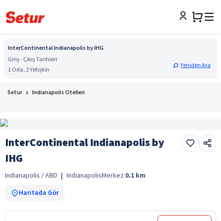
InterContinental Indianapolis by IHG
Giriş - Çıkış Tarihleri
Yeniden Ara
1 Oda, 2 Yetişkin
Setur
Indianapolis Otelleri
InterContinental Indianapolis by
IHG
Indianapolis / ABD
|
Indianapolis
Merkez:
0.1
km
Haritada Gör