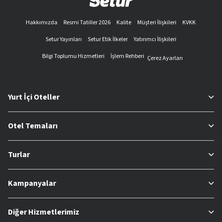
Hakkımızda
Resmi Tatiller 2026
Kalite
Müşteri İlişkileri
KVKK
Setur Yayınları
Setur Etik İlkeler
Yatırımcı İlişkileri
Bilgi Toplumu Hizmetleri
İşlem Rehberi
Çerez Ayarları
Yurt İçi Oteller
Otel Temaları
Turlar
Kampanyalar
Diğer Hizmetlerimiz