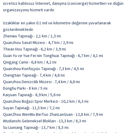
ücretsiz kablosuz İnternet, danışma (concierge) hizmetleri ve düğün
organizasyonu hizmeti vardır.
Uzaklıklar en yakın 0.1 mil ve kilometre değerine yuvarlanarak
gösterilmektedir.
Zhenwu Tapınağı - 2,1 km / 1,3 mi
Quanzhou Sanat Müzesi - 4,7 km / 2,9 mi
Thean Hou Tapınağı - 6,2 km / 3,9 mi
Guan Yu ve Yue Fei nin Tonghuai Tapınağı - 6,7 km / 4,1 mi
Qingjing Camii - 6,8 km / 4,2 mi
Quanzhou Konfüçyüs Tapınağı - 7,3 km / 4,5 mi
Chengtian Tapınağı - 7,4 km / 4,6 mi
Quanzhou Denizcilik Müzesi - 7,4 km / 4,6 mi
Donghu Parkı - 8 km / 5 mi
Kaiyuan Tapınağı - 8,9 km / 5,6 mi
Quanzhou Boğazı Spor Merkezi - 10,2 km / 6,3 mi
Suyan Tapınağı - 11,5 km / 7,2 mi
QuanZhou WenWu BeiTuo ZhanLanGuan - 12,8 km / 7,9 mi
Wudianshi Geleneksel Blokları - 13,3 km / 8,3 mi
Su Liuniang Tapınağı - 13,7 km / 8,5 mi