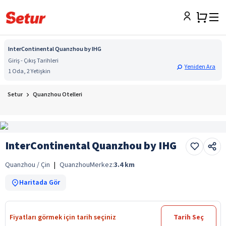
InterContinental Quanzhou by IHG
Giriş - Çıkış Tarihleri
Yeniden Ara
1 Oda, 2 Yetişkin
Setur
Quanzhou Otelleri
InterContinental Quanzhou by IHG
Quanzhou / Çin
|
Quanzhou
Merkez:
3.4
km
Haritada Gör
Fiyatları görmek için tarih seçiniz
Tarih Seç