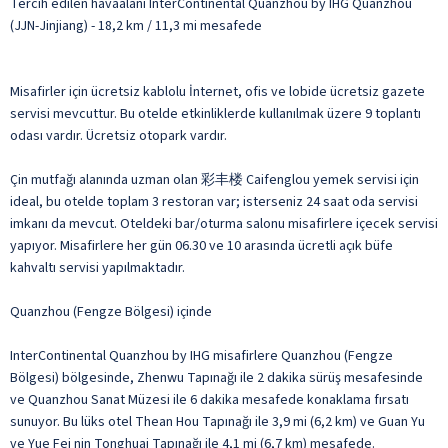
Tercih edilen havaalanı InterContinental Quanzhou by IHG Quanzhou
(JJN-Jinjiang) - 18,2 km / 11,3 mi mesafede
Misafirler için ücretsiz kablolu İnternet, ofis ve lobide ücretsiz gazete
servisi mevcuttur. Bu otelde etkinliklerde kullanılmak üzere 9 toplantı
odası vardır. Ücretsiz otopark vardır.
Çin mutfağı alanında uzman olan 彩丰楼 Caifenglou yemek servisi için
ideal, bu otelde toplam 3 restoran var; isterseniz 24 saat oda servisi
imkanı da mevcut. Oteldeki bar/oturma salonu misafirlere içecek servisi
yapıyor. Misafirlere her gün 06.30 ve 10 arasında ücretli açık büfe
kahvaltı servisi yapılmaktadır.
Quanzhou (Fengze Bölgesi) içinde
InterContinental Quanzhou by IHG misafirlere Quanzhou (Fengze
Bölgesi) bölgesinde, Zhenwu Tapınağı ile 2 dakika sürüş mesafesinde
ve Quanzhou Sanat Müzesi ile 6 dakika mesafede konaklama fırsatı
sunuyor. Bu lüks otel Thean Hou Tapınağı ile 3,9 mi (6,2 km) ve Guan Yu
ve Yue Fei nin Tonghuai Tapınağı ile 4,1 mi (6,7 km) mesafede.