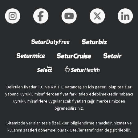
Belirtilen fiyatlar T.C. ve K.K.T.C. vatandaşları için geçerli olup tesisler
yabancı uyruklu misafirlerden fiyat farkı talep edebilmektedir. Yabancı
uyruklu misafirlere uygulanacak fiyatları çağrı merkezimizden
öğrenebilirsiniz.
Sitemizde yer alan tesis özellikleri bilgilendirme amaçlıdır, hizmet ve
kullanım saatleri dönemsel olarak Otel’ler tarafından değişitirilebilir.