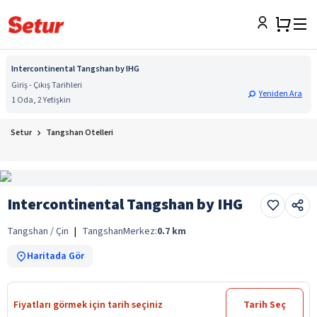
Intercontinental Tangshan by IHG
Giriş - Çıkış Tarihleri
Yeniden Ara
1 Oda, 2 Yetişkin
Setur
Tangshan Otelleri
Intercontinental Tangshan by IHG
Tangshan / Çin
|
Tangshan
Merkez:
0.7
km
Haritada Gör
Fiyatları görmek için tarih seçiniz
Tarih Seç