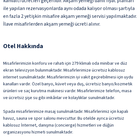
kahvaltı ücretleri geçerlidir. Akşam yemeği dâhil fiyat planları
ile yapılan rezervasyonlarda aynı odada kalıyor olması şartıyla
en fazla 2 yetişkin misafire akşam yemeği servisi yapılmaktadır.
İlave misafirlerden akşam yemeği ücreti alınır.
Otel Hakkında
Misafirlerimizin konforu ve rahatı için 279 klimalı oda minibar ve düz
ekran televizyon bulunmaktadır. Misafirlerimize ücretsiz kablosuz
internet sunulmaktadır. Misafirlerimizin iyi vakit geçirebilmesi için uydu
kanalları vardır. Özel banyo, küvet veya duş, ücretsiz banyo/kozmetik
ürünleri ve saç kurutma makinesi vardır. Misafirlerimize telefon, masa
ve ücretsiz şişe su gibi imkânlar ve kolaylıklar sunulmaktadır.
Spada misafirlerimize masaj sunulmaktadır. Misafirlerimiz için kapalı
havuz, sauna ve spor salonu mevcuttur. Bu otelde ayrıca ücretsiz
kablosuz İnternet, danışma (concierge) hizmetleri ve düğün
organizasyonu hizmeti sunulmaktadır.