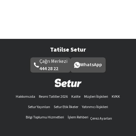
Tatilse Setur
Çağrı Merkezi
WhatsApp
444 28 22
Hakkımızda
Resmi Tatiller 2026
Kalite
Müşteri İlişkileri
KVKK
Setur Yayınları
Setur Etik İlkeler
Yatırımcı İlişkileri
Bilgi Toplumu Hizmetleri
İşlem Rehberi
Çerez Ayarları