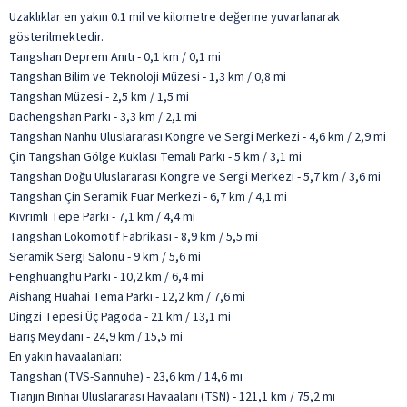
Uzaklıklar en yakın 0.1 mil ve kilometre değerine yuvarlanarak
gösterilmektedir.
Tangshan Deprem Anıtı - 0,1 km / 0,1 mi
Tangshan Bilim ve Teknoloji Müzesi - 1,3 km / 0,8 mi
Tangshan Müzesi - 2,5 km / 1,5 mi
Dachengshan Parkı - 3,3 km / 2,1 mi
Tangshan Nanhu Uluslararası Kongre ve Sergi Merkezi - 4,6 km / 2,9 mi
Çin Tangshan Gölge Kuklası Temalı Parkı - 5 km / 3,1 mi
Tangshan Doğu Uluslararası Kongre ve Sergi Merkezi - 5,7 km / 3,6 mi
Tangshan Çin Seramik Fuar Merkezi - 6,7 km / 4,1 mi
Kıvrımlı Tepe Parkı - 7,1 km / 4,4 mi
Tangshan Lokomotif Fabrikası - 8,9 km / 5,5 mi
Seramik Sergi Salonu - 9 km / 5,6 mi
Fenghuanghu Parkı - 10,2 km / 6,4 mi
Aishang Huahai Tema Parkı - 12,2 km / 7,6 mi
Dingzi Tepesi Üç Pagoda - 21 km / 13,1 mi
Barış Meydanı - 24,9 km / 15,5 mi
En yakın havaalanları:
Tangshan (TVS-Sannuhe) - 23,6 km / 14,6 mi
Tianjin Binhai Uluslararası Havaalanı (TSN) - 121,1 km / 75,2 mi