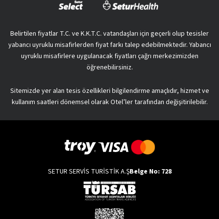
Belirtilen fiyatlar T.C. ve K.K.T.C. vatandaşları için geçerli olup tesisler
yabancı uyruklu misafirlerden fiyat farkı talep edebilmektedir. Yabancı
uyruklu misafirlere uygulanacak fiyatları çağrı merkezimizden
öğrenebilirsiniz.
Sitemizde yer alan tesis özellikleri bilgilendirme amaçlıdır, hizmet ve
kullanım saatleri dönemsel olarak Otel’ler tarafından değişitirilebilir.
SETUR SERVİS TURİSTİK A.Ş
Belge No: 728