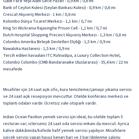
Galle Face Yeşil Alanı Gece Pazarı - 0,9 km / 0,6 mi
Bank of Ceylon Kulesi (Seylan Bankası Kulesi) - 0,9 km / 0,6 mi
Crescat Alışveriş Merkezi - 1 km / 0,6 mi
Kolombo Dünya Ticaret Merkezi - 1,1 km / 0,7 mi
King Sri Wickrama Rajasinghe Prison Cell - 1,1 km / 0,7 mi
Dutch Hospital Shopping Precinct Alışveriş Merkezi - 1,3 km / 0,8 mi
Colombo Amerika Birleşik Devletleri Elçiliği - 1,5 km / 0,9 mi
Nawaloka Hastanesi - 1,5 km / 0,9 mi
Tercih edilen havaalanı ITC Ratnadipa, a Luxury Collection Hotel,
Colombo Colombo (CMB-Bandaranaike Uluslararası) - 35,4 km / 22 mi
mesafede
Misafirler için 24 saat açık ofis, kuru temizleme/çamaşır yıkama servisi
ve 24 saat açık resepsiyon mevcuttur. Otelde konferans merkezi ve
toplantı odaları vardır. Ücretsiz vale otopark vardır.
Indian Ocean Pavilion yemek servisi için ideal, bu otelde toplam 5
restoran var; isterseniz 24 saat oda servisi imkanı da mevcut. Ayrıca
kahve dükkânında/kafede hafif yemek servisi yapılıyor. Misafirlere
içecek servisi yapan havuz kenarı barı ve 3 bar/dinlenme salonu