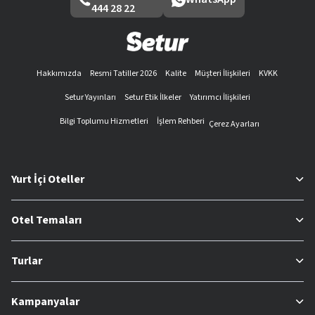
444 28 22
Hakkımızda
Resmi Tatiller 2026
Kalite
Müşteri İlişkileri
KVKK
Setur Yayınları
Setur Etik İlkeler
Yatırımcı İlişkileri
Bilgi Toplumu Hizmetleri
İşlem Rehberi
Çerez Ayarları
Yurt İçi Oteller
Otel Temaları
Turlar
Kampanyalar