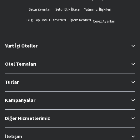
Setur Yayınları
Setur Etik İlkeler
Yatırımcı İlişkileri
Bilgi Toplumu Hizmetleri
İşlem Rehberi
Çerez Ayarları
Yurt İçi Oteller
Otel Temaları
Turlar
Kampanyalar
Diğer Hizmetlerimiz
İletişim