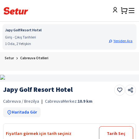
Japy Golf Resort Hotel
Giriş - Çıkış Tarihleri
Yeniden Ara
1 Oda, 2 Yetişkin
Setur
Cabreuva Otelleri
Japy Golf Resort Hotel
Cabreuva / Brezilya
|
Cabreuva
Merkez:
10.9
km
Haritada Gör
Fiyatları görmek için tarih seçiniz
Tarih Seç