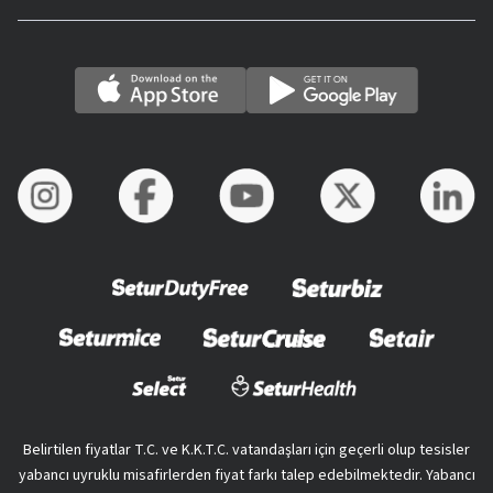
Belirtilen fiyatlar T.C. ve K.K.T.C. vatandaşları için geçerli olup tesisler
yabancı uyruklu misafirlerden fiyat farkı talep edebilmektedir. Yabancı