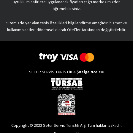
uyruklu misafirlere uygulanacak fiyatları çağrı merkezimizden
öğrenebilirsiniz.
Sitemizde yer alan tesis özellikleri bilgilendirme amaçlıdır, hizmet ve
kullanım saatleri dönemsel olarak Otel’ler tarafından değişitirilebilir.
SETUR SERVİS TURİSTİK A.Ş
Belge No: 728
Copyright © 2022 Setur Servis Turistik A.Ş. Tüm hakları saklıdır.