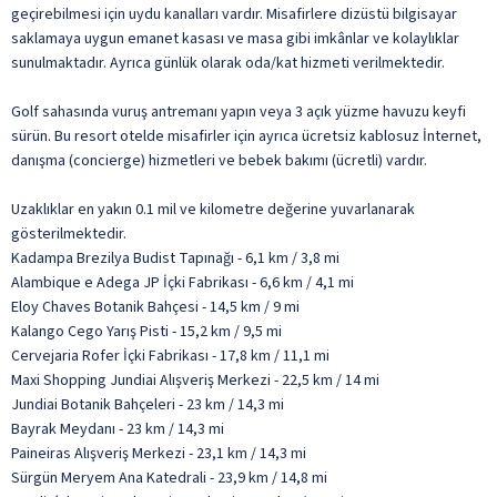
geçirebilmesi için uydu kanalları vardır. Misafirlere dizüstü bilgisayar
saklamaya uygun emanet kasası ve masa gibi imkânlar ve kolaylıklar
sunulmaktadır. Ayrıca günlük olarak oda/kat hizmeti verilmektedir.
Golf sahasında vuruş antremanı yapın veya 3 açık yüzme havuzu keyfi
sürün. Bu resort otelde misafirler için ayrıca ücretsiz kablosuz İnternet,
danışma (concierge) hizmetleri ve bebek bakımı (ücretli) vardır.
Uzaklıklar en yakın 0.1 mil ve kilometre değerine yuvarlanarak
gösterilmektedir.
Kadampa Brezilya Budist Tapınağı - 6,1 km / 3,8 mi
Alambique e Adega JP İçki Fabrikası - 6,6 km / 4,1 mi
Eloy Chaves Botanik Bahçesi - 14,5 km / 9 mi
Kalango Cego Yarış Pisti - 15,2 km / 9,5 mi
Cervejaria Rofer İçki Fabrikası - 17,8 km / 11,1 mi
Maxi Shopping Jundiai Alışveriş Merkezi - 22,5 km / 14 mi
Jundiai Botanik Bahçeleri - 23 km / 14,3 mi
Bayrak Meydanı - 23 km / 14,3 mi
Paineiras Alışveriş Merkezi - 23,1 km / 14,3 mi
Sürgün Meryem Ana Katedrali - 23,9 km / 14,8 mi