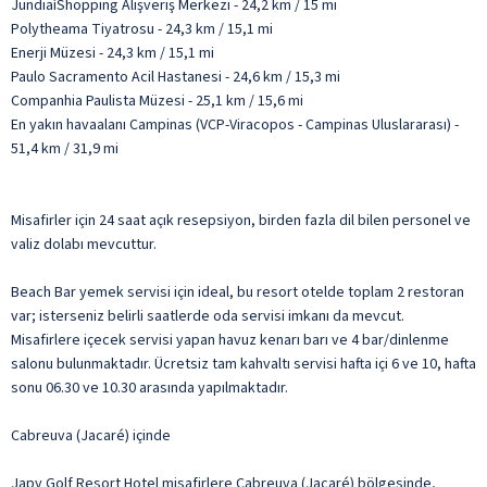
JundiaíShopping Alışveriş Merkezi - 24,2 km / 15 mi
Polytheama Tiyatrosu - 24,3 km / 15,1 mi
Enerji Müzesi - 24,3 km / 15,1 mi
Paulo Sacramento Acil Hastanesi - 24,6 km / 15,3 mi
Companhia Paulista Müzesi - 25,1 km / 15,6 mi
En yakın havaalanı Campinas (VCP-Viracopos - Campinas Uluslararası) -
51,4 km / 31,9 mi
Misafirler için 24 saat açık resepsiyon, birden fazla dil bilen personel ve
valiz dolabı mevcuttur.
Beach Bar yemek servisi için ideal, bu resort otelde toplam 2 restoran
var; isterseniz belirli saatlerde oda servisi imkanı da mevcut.
Misafirlere içecek servisi yapan havuz kenarı barı ve 4 bar/dinlenme
salonu bulunmaktadır. Ücretsiz tam kahvaltı servisi hafta içi 6 ve 10, hafta
sonu 06.30 ve 10.30 arasında yapılmaktadır.
Cabreuva (Jacaré) içinde
Japy Golf Resort Hotel misafirlere Cabreuva (Jacaré) bölgesinde,