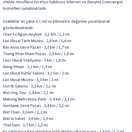
otelde misafilere ücretsiz kablosuz İnternet ve danışma (concierge)
hizmetleri sunulmaktadır.
Uzaklıklar en yakın 0.1 mil ve kilometre değerine yuvarlanarak
gösterilmektedir.
Chao Fa Ngum Heykeli - 2,1 km / 1,3 mi
Lao Ulusal Tarih Müzesi - 2,6 km / 1,6 mi
Ban Anou Gece Pazarı - 2,7 km / 1,7 mi
Thong Khan Kham Pazarı - 2,9 km / 1,8 mi
Laos Ulusal Stadyumu - 3 km / 1,8 mi
Xieng Khuan - 3,1 km / 1,9 mi
Lao Ulusal Kültür Salonu - 3,2 km / 2 mi
Lao Ulusal Müzesi - 3,3 km / 2 mi
Oot Ni Galerisi - 3,3 km / 2,1 mi
Wat Ong Teu - 3,4 km / 2,1 mi
Mekong Nehri Kıyısı Parkı - 3,4 km / 2,1 mi
Vientiane Gece Pazarı - 3,4 km / 2,1 mi
Wat Chan - 3,6 km / 2,2 mi
Wat Si Saket - 3,6 km / 2,3 mi
That Dam - 3,7 km / 2,3 mi
En yakın havaalanı Vientiane (VTE-Wattay Uluslararası) - 2,4 km / 1,5 mi