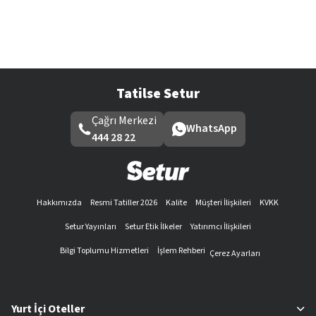
Tatilse Setur
Çağrı Merkezi
WhatsApp
444 28 22
Hakkımızda
Resmi Tatiller 2026
Kalite
Müşteri İlişkileri
KVKK
Setur Yayınları
Setur Etik İlkeler
Yatırımcı İlişkileri
Bilgi Toplumu Hizmetleri
İşlem Rehberi
Çerez Ayarları
Yurt İçi Oteller