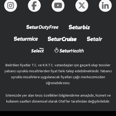
Belirtilen fiyatlar T.C. ve K.K.T.C. vatandaşları için geçerli olup tesisler
yabancı uyruklu misafirlerden fiyat farkı talep edebilmektedir. Yabancı
uyruklu misafirlere uygulanacak fiyatları çağrı merkezimizden
öğrenebilirsiniz.
Sitemizde yer alan tesis özellikleri bilgilendirme amaçlıdır, hizmet ve
kullanım saatleri dönemsel olarak Otel’ler tarafından değişitirilebilir.