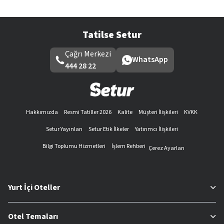
Tatilse Setur
Çağrı Merkezi
WhatsApp
444 28 22
Hakkımızda
Resmi Tatiller 2026
Kalite
Müşteri İlişkileri
KVKK
Setur Yayınları
Setur Etik İlkeler
Yatırımcı İlişkileri
Bilgi Toplumu Hizmetleri
İşlem Rehberi
Çerez Ayarları
Yurt İçi Oteller
Otel Temaları