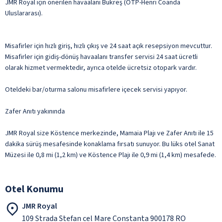
JMR Royal için önerilen havaalanı Bükreş (OTP-Henri Coanda
Uluslararası).
Misafirler için hızlı giriş, hızlı çıkış ve 24 saat açık resepsiyon mevcuttur.
Misafirler için gidiş-dönüş havaalanı transfer servisi 24 saat ücretli
olarak hizmet vermektedir, ayrıca otelde ücretsiz otopark vardır.
Oteldeki bar/oturma salonu misafirlere içecek servisi yapıyor.
Zafer Anıtı yakınında
JMR Royal size Köstence merkezinde, Mamaia Plajı ve Zafer Anıtı ile 15
dakika sürüş mesafesinde konaklama fırsatı sunuyor. Bu lüks otel Sanat
Müzesi ile 0,8 mi (1,2 km) ve Köstence Plajı ile 0,9 mi (1,4 km) mesafede.
Otel Konumu
JMR Royal
109 Strada Stefan cel Mare Constanta 900178 RO