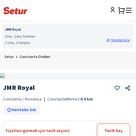
JMR Royal
Giriş - Çıkış Tarihleri
Yeniden Ara
1 Oda, 2 Yetişkin
Setur
Constanta Otelleri
JMR Royal
Constanta / Romanya
|
Constanta
Merkez:
0.9
km
Haritada Gör
Fiyatları görmek için tarih seçiniz
Tarih Seç