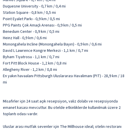
Duquesne University - 0,7 km / 0,4 mi
Station Square - 0,8 km / 0,5 mi
Point Eyalet Parkı - 0,9 km / 0,5 mi
PPG Paints Çok Amaçlı Arenası - 0,9 km / 0,5 mi
Benedum Center - 0,9 km / 0,5 mi
Heinz Hall - 0,9 km / 0,6 mi
Monongahela Incline (Monongahela Bayırı) - 0,9 km / 0,6 mi
David L Lawrence Kongre Merkezi - 1,1 km / 0,7 mi
Byham Tiyatrosu - 1,1 km / 0,7 mi
Fort Pitt Block House - 1,2 km / 0,8 mi
Allegheny River - 1,2 km / 0,8 mi
En yakın havaalanı Pittsburgh Uluslararası Havalimanı (PIT) - 28,9 km / 18
mi
Misafirler için 24 saat açık resepsiyon, valiz dolabı ve resepsiyonda
emanet kasası mevcuttur. Bu otelde etkinliklerde kullanılmak üzere 2
toplantı odası vardır.
Uluslar arası mutfak sevenler için The Millhouse ideal; otelin restoranı