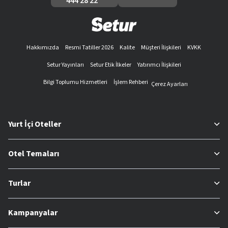
444 28 22
Hakkımızda
Resmi Tatiller 2026
Kalite
Müşteri İlişkileri
KVKK
Setur Yayınları
Setur Etik İlkeler
Yatırımcı İlişkileri
Bilgi Toplumu Hizmetleri
İşlem Rehberi
Çerez Ayarları
Yurt İçi Oteller
Otel Temaları
Turlar
Kampanyalar