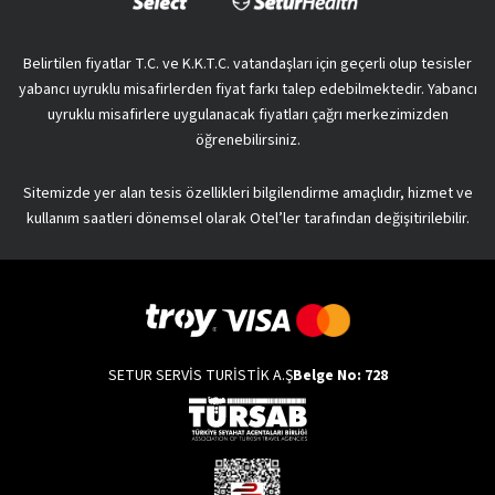
Belirtilen fiyatlar T.C. ve K.K.T.C. vatandaşları için geçerli olup tesisler
yabancı uyruklu misafirlerden fiyat farkı talep edebilmektedir. Yabancı
uyruklu misafirlere uygulanacak fiyatları çağrı merkezimizden
öğrenebilirsiniz.
Sitemizde yer alan tesis özellikleri bilgilendirme amaçlıdır, hizmet ve
kullanım saatleri dönemsel olarak Otel’ler tarafından değişitirilebilir.
SETUR SERVİS TURİSTİK A.Ş
Belge No: 728