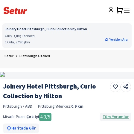
Joinery Hotel Pittsburgh, Curio Collection by Hilton
Giriş - Çıkış Tarihleri
Yeniden Ara
1 Oda, 2 Yetişkin
Setur
Pittsburgh Otelleri
Joinery Hotel Pittsburgh, Curio
Collection by Hilton
Pittsburgh / ABD
|
Pittsburgh
Merkez:
0.9
km
4.3
/5
Misafir Puanı
Çok iyi
Tüm Yorumlar
Haritada Gör