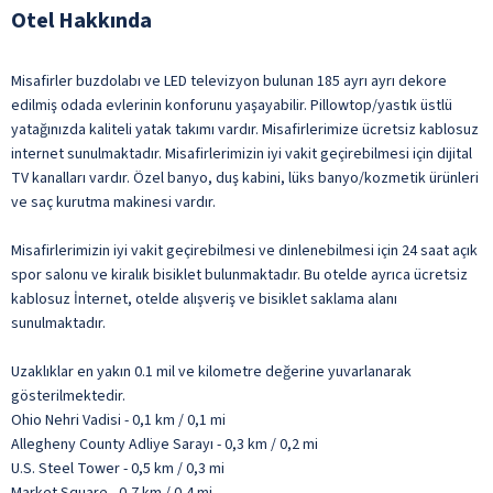
Otel Hakkında
Misafirler buzdolabı ve LED televizyon bulunan 185 ayrı ayrı dekore
edilmiş odada evlerinin konforunu yaşayabilir. Pillowtop/yastık üstlü
yatağınızda kaliteli yatak takımı vardır. Misafirlerimize ücretsiz kablosuz
internet sunulmaktadır. Misafirlerimizin iyi vakit geçirebilmesi için dijital
TV kanalları vardır. Özel banyo, duş kabini, lüks banyo/kozmetik ürünleri
ve saç kurutma makinesi vardır.
Misafirlerimizin iyi vakit geçirebilmesi ve dinlenebilmesi için 24 saat açık
spor salonu ve kiralık bisiklet bulunmaktadır. Bu otelde ayrıca ücretsiz
kablosuz İnternet, otelde alışveriş ve bisiklet saklama alanı
sunulmaktadır.
Uzaklıklar en yakın 0.1 mil ve kilometre değerine yuvarlanarak
gösterilmektedir.
Ohio Nehri Vadisi - 0,1 km / 0,1 mi
Allegheny County Adliye Sarayı - 0,3 km / 0,2 mi
U.S. Steel Tower - 0,5 km / 0,3 mi
Market Square - 0,7 km / 0,4 mi