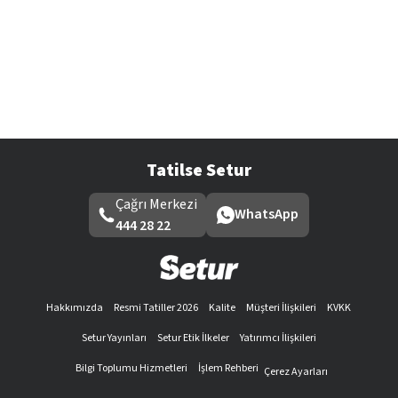
Tatilse Setur
Çağrı Merkezi
WhatsApp
444 28 22
Hakkımızda
Resmi Tatiller 2026
Kalite
Müşteri İlişkileri
KVKK
Setur Yayınları
Setur Etik İlkeler
Yatırımcı İlişkileri
Bilgi Toplumu Hizmetleri
İşlem Rehberi
Çerez Ayarları