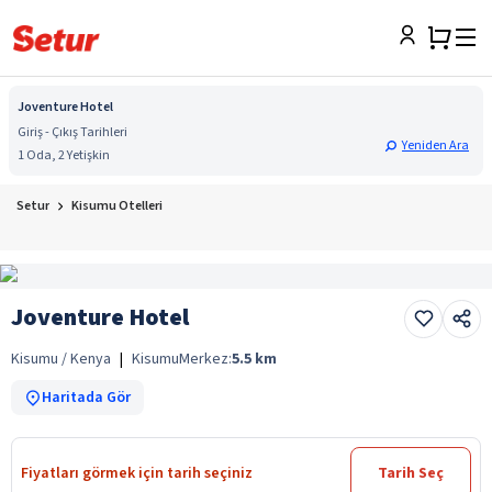
Joventure Hotel
Giriş - Çıkış Tarihleri
Yeniden Ara
1 Oda, 2 Yetişkin
Setur
Kisumu Otelleri
Joventure Hotel
Kisumu / Kenya
|
Kisumu
Merkez:
5.5
km
Haritada Gör
Fiyatları görmek için tarih seçiniz
Tarih Seç