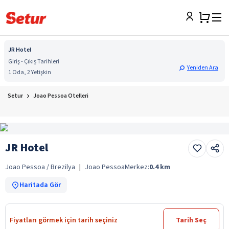
JR Hotel
Giriş - Çıkış Tarihleri
Yeniden Ara
1 Oda, 2 Yetişkin
Setur
Joao Pessoa Otelleri
JR Hotel
Joao Pessoa / Brezilya
|
Joao Pessoa
Merkez:
0.4
km
Haritada Gör
Fiyatları görmek için tarih seçiniz
Tarih Seç