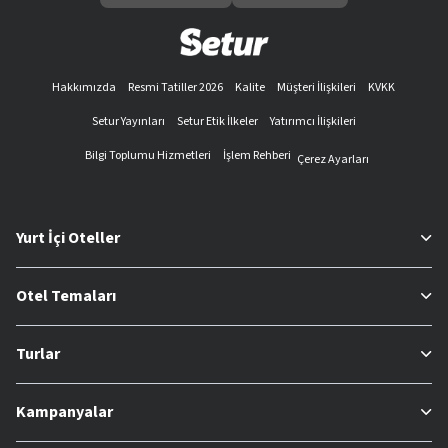
Hakkımızda
Resmi Tatiller 2026
Kalite
Müşteri İlişkileri
KVKK
Setur Yayınları
Setur Etik İlkeler
Yatırımcı İlişkileri
Bilgi Toplumu Hizmetleri
İşlem Rehberi
Çerez Ayarları
Yurt İçi Oteller
Otel Temaları
Turlar
Kampanyalar