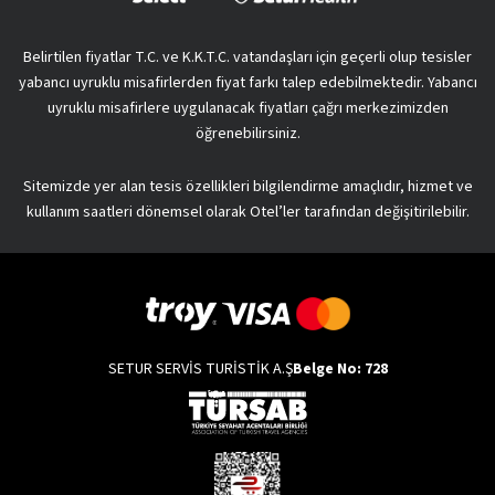
Belirtilen fiyatlar T.C. ve K.K.T.C. vatandaşları için geçerli olup tesisler
yabancı uyruklu misafirlerden fiyat farkı talep edebilmektedir. Yabancı
uyruklu misafirlere uygulanacak fiyatları çağrı merkezimizden
öğrenebilirsiniz.
Sitemizde yer alan tesis özellikleri bilgilendirme amaçlıdır, hizmet ve
kullanım saatleri dönemsel olarak Otel’ler tarafından değişitirilebilir.
SETUR SERVİS TURİSTİK A.Ş
Belge No: 728