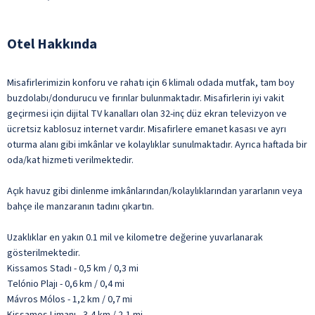
Otel Hakkında
Misafirlerimizin konforu ve rahatı için 6 klimalı odada mutfak, tam boy
buzdolabı/dondurucu ve fırınlar bulunmaktadır. Misafirlerin iyi vakit
geçirmesi için dijital TV kanalları olan 32-inç düz ekran televizyon ve
ücretsiz kablosuz internet vardır. Misafirlere emanet kasası ve ayrı
oturma alanı gibi imkânlar ve kolaylıklar sunulmaktadır. Ayrıca haftada bir
oda/kat hizmeti verilmektedir.
Açık havuz gibi dinlenme imkânlarından/kolaylıklarından yararlanın veya
bahçe ile manzaranın tadını çıkartın.
Uzaklıklar en yakın 0.1 mil ve kilometre değerine yuvarlanarak
gösterilmektedir.
Kissamos Stadı - 0,5 km / 0,3 mi
Telónio Plajı - 0,6 km / 0,4 mi
Mávros Mólos - 1,2 km / 0,7 mi
Kissamos Limanı - 3,4 km / 2,1 mi