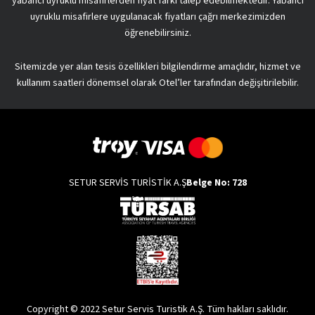
yabancı uyruklu misafirlerden fiyat farkı talep edebilmektedir. Yabancı
uyruklu misafirlere uygulanacak fiyatları çağrı merkezimizden
öğrenebilirsiniz.
Sitemizde yer alan tesis özellikleri bilgilendirme amaçlıdır, hizmet ve
kullanım saatleri dönemsel olarak Otel’ler tarafından değişitirilebilir.
SETUR SERVİS TURİSTİK A.Ş
Belge No: 728
Copyright © 2022 Setur Servis Turistik A.Ş. Tüm hakları saklıdır.