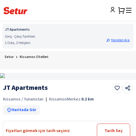
JT Apartments
Giriş - Çıkış Tarihleri
Yeniden Ara
1 Oda, 2 Yetişkin
Setur
Kissamos Otelleri
JT Apartments
Kissamos / Yunanistan
|
Kissamos
Merkez:
0.2
km
Haritada Gör
Fiyatları görmek için tarih seçiniz
Tarih Seç