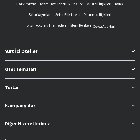
Hakkımızda
Resmi Tatiller 2026
Kalite
Müşteri İlişkileri
KVKK
Setur Yayınları
Setur Etik İlkeler
Yatırımcı İlişkileri
Bilgi Toplumu Hizmetleri
İşlem Rehberi
Çerez Ayarları
Yurt İçi Oteller
Otel Temaları
Turlar
Kampanyalar
Diğer Hizmetlerimiz