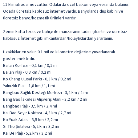
11 klimalı oda mevcuttur. Odalarda özel balkon veya veranda bulunur.
Odada ücretsiz kablosuz internet vardır. Banyolarda duş kabini ve
ücretsiz banyo/kozmetik ürünleri vardır.
Zemin katta teras ve bahçe ile manzaranın tadını çıkartın ve ücretsiz
kablosuz İnternet gibi imkânlardan/kolaylıklardan yararlanın.
Uzaklıklar en yakın 0.1 mil ve kilometre değerine yuvarlanarak
gösterilmektedir.
Bailan Körfezi - 0,1 km / 0,1 mi
Bailan Plajı - 0,3 km / 0,2 mi
Ko Chang Ulusal Parkı - 0,3 km / 0,2 mi
Yalnızlık Plajı - 1,8 km / 1,1 mi
Bangbao Sağlık Desteği Merkezi - 3,2 km / 2 mi
Bang Bao İskelesi Alışveriş Alanı - 3,2 km / 2 mi
Bangbao Plajı - 3,9 km / 2,4 mi
Kai Bae Seyir Noktası - 4,3 km / 2,7 mi
Ko Yuak Adası - 3,5 km / 2,2 mi
Si Tho Şelalesi - 5,2 km / 3,2 mi
Kai Be Plajı - 5,2 km / 3,2 mi