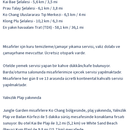
Kai Bae Şelalesi - 5,6 km / 3,5 mi
Prau Talay Şelalesi - 6,1 km / 3,8 mi
Ko Chang Uluslararası Tıp Merkezi - 6,5 km / 4 mi
Klong Plu Şelalesi - 10,2 km / 6,3 mi
En yakın havaalanı Trat (TDX) - 58,1 km / 36,1 mi
Misafirler için kuru temizleme/çamaşır yıkama servisi, valiz dolabı ve
çamaşırhane mevcuttur. Ücretsiz otopark vardır.
Otelde yemek servisi yapan bir kahve dükkânı/kafe bulunuyor.
Barda/oturma salonunda misafirlerimize içecek servisi yapılmaktadır.
Misafirlere her gün 8 ve 13 arasında ücretli kontinental kahvaltı servisi
yapılmaktadır.
Yalnızlık Plajı yakınında
Jungle Garden misafirlere Ko Chang bölgesinde, plaj yakınında, Yalnızlık
Plajı ve Bailan Körfezi ile 5 dakika sürüş mesafesinde konaklama fırsatı
sunuyor. Bu otel Kai Be Plajı ile 3,2 mi (5,2 km) ve White Sand Beach
(Beyaz Kum Plajı) ile 9,8 mi (15,7 km) mesafede.