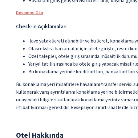
Havaalanı gidiş geliş servisi ücreti: araç başına (gidi
Devamını Oku
Check-in Açıklamaları
İlave yatak ücreti alınabilir ve bu ücret, konaklama y
Olası ekstra harcamalar için otele girişte, resmi kur
Özel talepler, otele giriş sırasında müsaitlik durumu
Yarıyıl tatili sırasında bu otele giriş yapacak misafir
Bu konaklama yerinde kredi kartları, banka kartları 
Bu konaklama yeri misafirlere havaalanı transfer servisi s
kullanarak varış ayrıntılarını konaklama yerine bildirmelidi
onayındaki bilgileri kullanarak konaklama yerini araması v
irtibat kurması gereklidir. Resepsiyon sınırlı saatlerde hi
Otel Hakkında