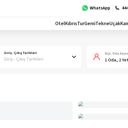
WhatsApp
444
Otel
Kıbrıs
Tur
Gemi
Tekne
Uçak
Ka
Giriş - Çıkış Tarihleri
Kişi, Oda Sayıs
Giriş - Çıkış Tarihleri
1 Oda, 2 Ye