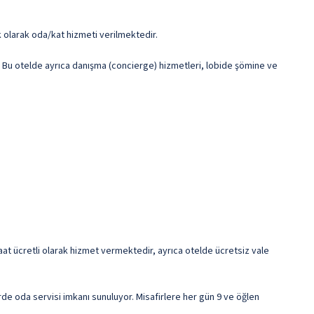
k olarak oda/kat hizmeti verilmektedir.
ir. Bu otelde ayrıca danışma (concierge) hizmetleri, lobide şömine ve
4 saat ücretli olarak hizmet vermektedir, ayrıca otelde ücretsiz vale
rde oda servisi imkanı sunuluyor. Misafirlere her gün 9 ve öğlen