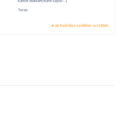
Kahve dükkanı/kafe sayısı - 1
Teras
ile belirtilen özellikler ücretlidir.