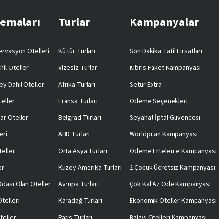
Temaları
Turlar
Kampanyalar
rvasyon Otelleri
Kültür Turları
Son Dakika Tatil Fırsatları
hil Oteller
Vizesiz Turlar
Kıbrıs Paket Kampanyası
ey Dahil Oteller
Afrika Turları
Setur Extra
teller
Fransa Turları
Ödeme Seçenekleri
ar Oteller
Belgrad Turları
Seyahat İptal Güvencesi
eri
ABD Turları
Worldpuan Kampanyası
teller
Orta Asya Turları
Ödeme Erteleme Kampanyası
er
Kuzey Amerika Turları
2 Çocuk Ücretsiz Kampanyası
 Odası Olan Oteller
Avrupa Turları
Çok Kal Az Öde Kampanyası
telleri
Karadağ Turları
Ekonomik Oteller Kampanyası
teller
Paris Turları
Balayı Otelleri Kampanyası