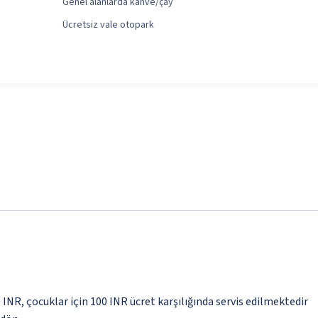
Genel alanlarda kahve/çay
Ücretsiz vale otopark
0 INR, çocuklar için 100 INR ücret karşılığında servis edilmektedir