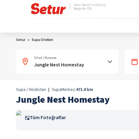
Setur Servis Turistik A.Ş.
Belge No: 728
Setur
Supa Otelleri
Otel / Konum
Supa / Hindistan
|
Supa
Merkez:
471.8
km
Jungle Nest Homestay
Tüm Fotoğraflar