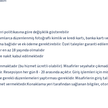
ş dön
eri politikasına göre değişiklik gösterebilir
umlarca düzenlenmiş fotoğraflı kimlik ve kredi kartı, banka kartı v
na bağlıdır ve ek ödeme gerektirebilir. Özel talepler garanti edile
ler en az 18 yaşında olmalıdır
ve nakit kabul edilmektedir
unmaktadır (bu hizmet ücretli olabilir). Misafirler seyahate çıkmad
r. Resepsiyon her gün 8 - 20 arasında açıktır. Giriş işlemleri için m
e gerekli düzenlemeleri yaptırması gereklidir. Misafirlerin giriş 
zmet vermektedir.Konaklama yeri tarafından sağlanan bilgiler, otomat