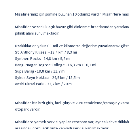
Misafirlerimiz için şömine bulunan 10 odamız vardır. Misafirlere mas
Misafirler sezonluk açık havuz gibi dinlenme fırsatlarından yararlan
piknik alanı sunulmaktadır.
Uzaklıklar en yakın 0.1 mil ve kilometre değerine yuvarlanarak göst
St. Anthony Kilisesi - 13,4 km / 8,3 mi
Syntheri Rocks - 14,8 km / 9,2 mi
Bangurnagar Degree College - 16,3 km / 10,1 mi
Supa Barajı - 18,8 km / 11,7 mi
Sykes Seyir Noktası - 24,9 km / 15,5 mi
Anshi Ulusal Parkı - 32,2 km / 20 mi
Misafirler için hızlı giriş, hızlı çıkış ve kuru temizleme/çamaşır yık
otopark vardır.
Misafirlere yemek servisi yapılan restoran var, ayrıca kahve dükkân
arasında ücretli açık büfe kahvaltı servisi yapılmaktadır.