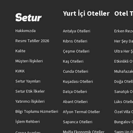
Yurt İçi Oteller
Otel 
Hakkımızda
Antalya Otelleri
Erken Reze
Resmi Tatiller 2026
Kıbrıs Otelleri
Her Şey Da
Kalite
Çeşme Otelleri
Ultra Her Ş
Müşteri İlişkileri
Kaş Otelleri
Etkinlikli O
KVKK
Cunda Otelleri
Muhafazak
Setur Yayınları
Kuşadası Otelleri
Doğa Otell
Setur Etik İlkeler
Datça Otelleri
Sanatçılı O
Yatırımcı İlişkileri
Abant Otelleri
Lüks Otell
Bilgi Toplumu Hizmetleri
Afyon Termal Oteller
Özel Villa
İşlem Rehberi
Sapanca Otelleri
Bungalov O
Muğla Ekonomik Oteller
Swim Up O