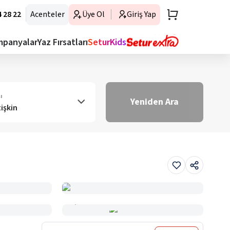
 28 22
Acenteler
Üye Ol
Giriş Yap
mpanyalar
Yaz Fırsatları
SeturKids
ı
Yeniden Ara
tişkin
Haritada Gör