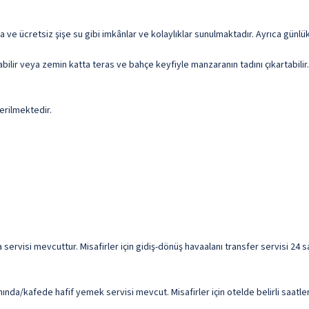
a ve ücretsiz şişe su gibi imkânlar ve kolaylıklar sunulmaktadır. Ayrıca günlü
abilir veya zemin katta teras ve bahçe keyfiyle manzaranın tadını çıkartabil
erilmektedir.
ama servisi mevcuttur. Misafirler için gidiş-dönüş havaalanı transfer servisi 2
ında/kafede hafif yemek servisi mevcut. Misafirler için otelde belirli saatle