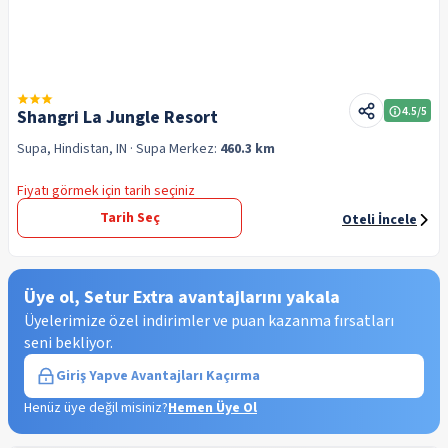
4.5
/5
Shangri La Jungle Resort
Supa, Hindistan, IN
· Supa
Merkez:
460.3 km
Fiyatı görmek için tarih seçiniz
Tarih Seç
Oteli İncele
Üye ol, Setur Extra avantajlarını yakala
Üyelerimize özel indirimler ve puan kazanma fırsatları
seni bekliyor.
Giriş Yap
ve Avantajları Kaçırma
Henüz üye değil misiniz?
Hemen Üye Ol