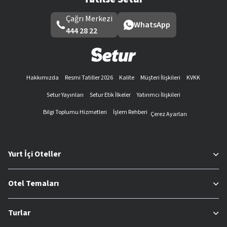
Çağrı Merkezi
WhatsApp
444 28 22
Hakkımızda
Resmi Tatiller 2026
Kalite
Müşteri İlişkileri
KVKK
Setur Yayınları
Setur Etik İlkeler
Yatırımcı İlişkileri
Bilgi Toplumu Hizmetleri
İşlem Rehberi
Çerez Ayarları
Yurt İçi Oteller
Otel Temaları
Turlar