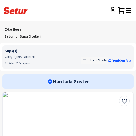
Otelleri
Setur
Supa Otelleri
Supa
(
3
)
Giriş - Çıkış Tarihleri
Filtrele Sırala
Yeniden Ara
1 Oda, 2 Yetişkin
Haritada Göster