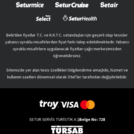
Belirtilen fiyatlar T.C. ve K.K.T.C. vatandaşları için geçerli olup tesisler
yabancı uyruklu misafirlerden fiyat farkı talep edebilmektedir. Yabancı
uyruklu misafirlere uygulanacak fiyatları çağrı merkezimizden
öğrenebilirsiniz.
Sitemizde yer alan tesis özellikleri bilgilendirme amaçlıdır, hizmet ve
kullanım saatleri dönemsel olarak Otel’ler tarafından değişitirilebilir.
SETUR SERVİS TURİSTİK A.Ş
Belge No: 728