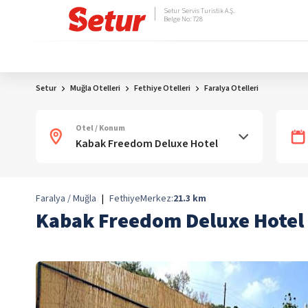
Setur Servis Turistik A.Ş.
Belge No: 728
Setur
Muğla Otelleri
Fethiye Otelleri
Faralya Otelleri
Otel / Konum
Faralya / Muğla
|
Fethiye
Merkez:
21.3
km
Kabak Freedom Deluxe Hotel