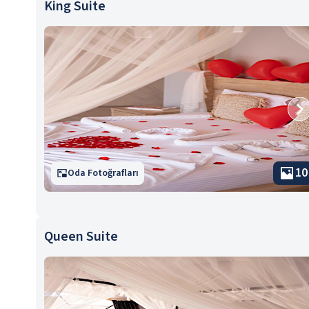
King Suite
10
Oda Fotoğrafları
Queen Suite