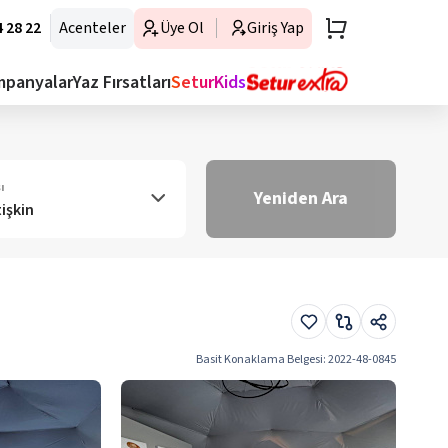
 28 22
Acenteler
Üye Ol
Giriş Yap
mpanyalar
Yaz Fırsatları
SeturKids
ı
Yeniden Ara
tişkin
Basit Konaklama Belgesi
:
2022-48-0845