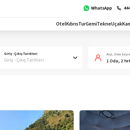
WhatsApp
444
Otel
Kıbrıs
Tur
Gemi
Tekne
Uçak
Ka
Giriş - Çıkış Tarihleri
Kişi, Oda Sayıs
Giriş - Çıkış Tarihleri
1 Oda, 2 Ye