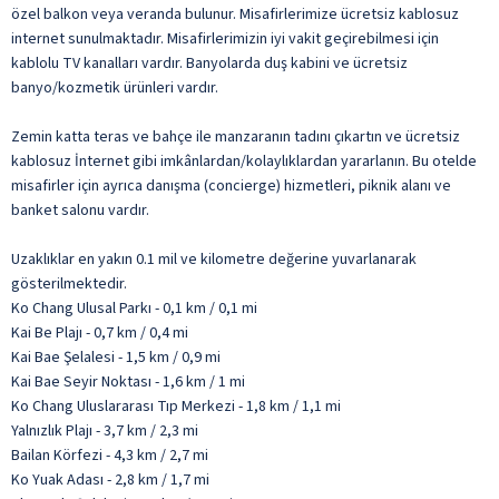
özel balkon veya veranda bulunur. Misafirlerimize ücretsiz kablosuz
internet sunulmaktadır. Misafirlerimizin iyi vakit geçirebilmesi için
kablolu TV kanalları vardır. Banyolarda duş kabini ve ücretsiz
banyo/kozmetik ürünleri vardır.
Zemin katta teras ve bahçe ile manzaranın tadını çıkartın ve ücretsiz
kablosuz İnternet gibi imkânlardan/kolaylıklardan yararlanın. Bu otelde
misafirler için ayrıca danışma (concierge) hizmetleri, piknik alanı ve
banket salonu vardır.
Uzaklıklar en yakın 0.1 mil ve kilometre değerine yuvarlanarak
gösterilmektedir.
Ko Chang Ulusal Parkı - 0,1 km / 0,1 mi
Kai Be Plajı - 0,7 km / 0,4 mi
Kai Bae Şelalesi - 1,5 km / 0,9 mi
Kai Bae Seyir Noktası - 1,6 km / 1 mi
Ko Chang Uluslararası Tıp Merkezi - 1,8 km / 1,1 mi
Yalnızlık Plajı - 3,7 km / 2,3 mi
Bailan Körfezi - 4,3 km / 2,7 mi
Ko Yuak Adası - 2,8 km / 1,7 mi