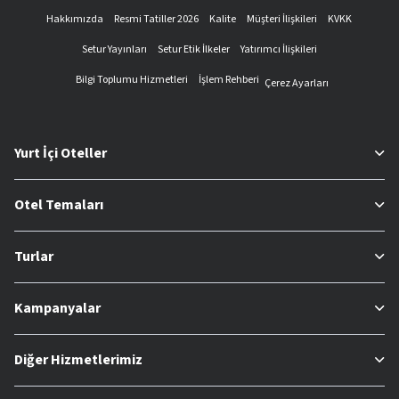
Hakkımızda
Resmi Tatiller 2026
Kalite
Müşteri İlişkileri
KVKK
Setur Yayınları
Setur Etik İlkeler
Yatırımcı İlişkileri
Bilgi Toplumu Hizmetleri
İşlem Rehberi
Çerez Ayarları
Yurt İçi Oteller
Otel Temaları
Turlar
Kampanyalar
Diğer Hizmetlerimiz