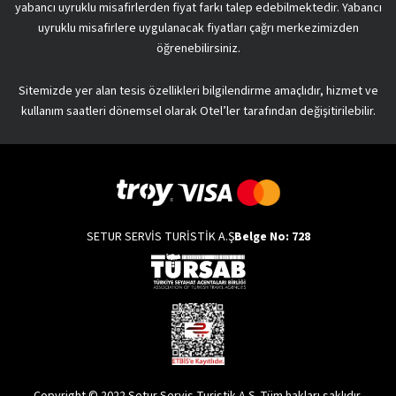
yabancı uyruklu misafirlerden fiyat farkı talep edebilmektedir. Yabancı
uyruklu misafirlere uygulanacak fiyatları çağrı merkezimizden
öğrenebilirsiniz.
Sitemizde yer alan tesis özellikleri bilgilendirme amaçlıdır, hizmet ve
kullanım saatleri dönemsel olarak Otel’ler tarafından değişitirilebilir.
SETUR SERVİS TURİSTİK A.Ş
Belge No: 728
Copyright © 2022 Setur Servis Turistik A.Ş. Tüm hakları saklıdır.