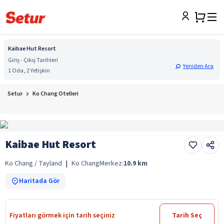
Kaibae Hut Resort
Giriş - Çıkış Tarihleri
Yeniden Ara
1 Oda, 2 Yetişkin
Setur
Ko Chang Otelleri
Kaibae Hut Resort
Ko Chang / Tayland
|
Ko Chang
Merkez:
10.9
km
Haritada Gör
Fiyatları görmek için tarih seçiniz
Tarih Seç