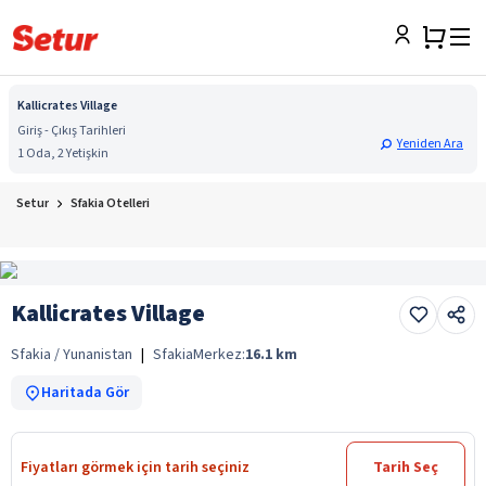
Kallicrates Village
Giriş - Çıkış Tarihleri
Yeniden Ara
1 Oda, 2 Yetişkin
Setur
Sfakia Otelleri
Kallicrates Village
Sfakia / Yunanistan
|
Sfakia
Merkez:
16.1
km
Haritada Gör
Fiyatları görmek için tarih seçiniz
Tarih Seç