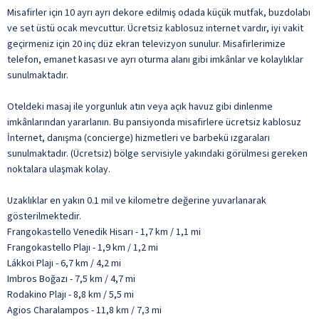
Misafirler için 10 ayrı ayrı dekore edilmiş odada küçük mutfak, buzdolabı
ve set üstü ocak mevcuttur. Ücretsiz kablosuz internet vardır, iyi vakit
geçirmeniz için 20 inç düz ekran televizyon sunulur. Misafirlerimize
telefon, emanet kasası ve ayrı oturma alanı gibi imkânlar ve kolaylıklar
sunulmaktadır.
Oteldeki masaj ile yorgunluk atın veya açık havuz gibi dinlenme
imkânlarından yararlanın. Bu pansiyonda misafirlere ücretsiz kablosuz
İnternet, danışma (concierge) hizmetleri ve barbekü ızgaraları
sunulmaktadır. (Ücretsiz) bölge servisiyle yakındaki görülmesi gereken
noktalara ulaşmak kolay.
Uzaklıklar en yakın 0.1 mil ve kilometre değerine yuvarlanarak
gösterilmektedir.
Frangokastello Venedik Hisarı - 1,7 km / 1,1 mi
Frangokastello Plajı - 1,9 km / 1,2 mi
Lákkoi Plajı - 6,7 km / 4,2 mi
Imbros Boğazı - 7,5 km / 4,7 mi
Rodakino Plajı - 8,8 km / 5,5 mi
Agios Charalampos - 11,8 km / 7,3 mi