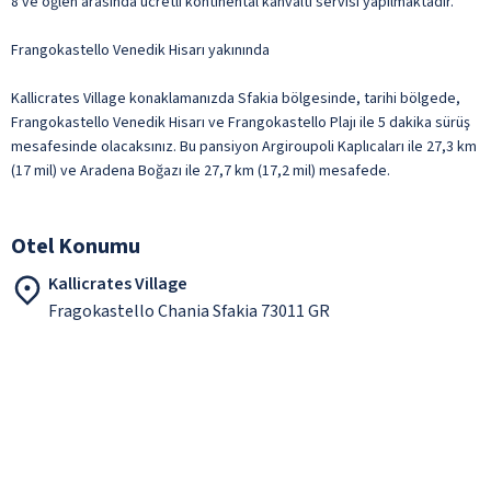
8 ve öğlen arasında ücretli kontinental kahvaltı servisi yapılmaktadır.
Frangokastello Venedik Hisarı yakınında
Kallicrates Village konaklamanızda Sfakia bölgesinde, tarihi bölgede,
Frangokastello Venedik Hisarı ve Frangokastello Plajı ile 5 dakika sürüş
mesafesinde olacaksınız. Bu pansiyon Argiroupoli Kaplıcaları ile 27,3 km
(17 mil) ve Aradena Boğazı ile 27,7 km (17,2 mil) mesafede.
Otel Konumu
Kallicrates Village
Fragokastello Chania Sfakia 73011 GR