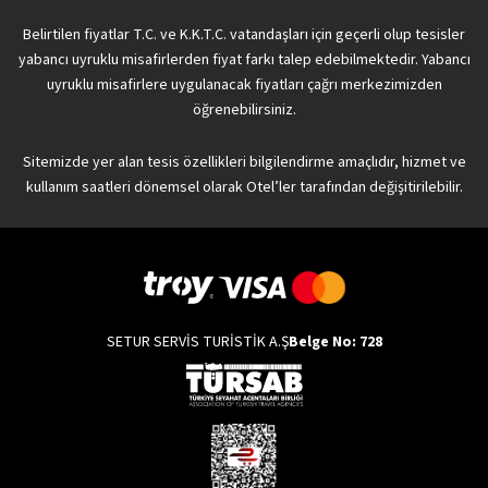
Belirtilen fiyatlar T.C. ve K.K.T.C. vatandaşları için geçerli olup tesisler
yabancı uyruklu misafirlerden fiyat farkı talep edebilmektedir. Yabancı
uyruklu misafirlere uygulanacak fiyatları çağrı merkezimizden
öğrenebilirsiniz.
Sitemizde yer alan tesis özellikleri bilgilendirme amaçlıdır, hizmet ve
kullanım saatleri dönemsel olarak Otel’ler tarafından değişitirilebilir.
SETUR SERVİS TURİSTİK A.Ş
Belge No: 728