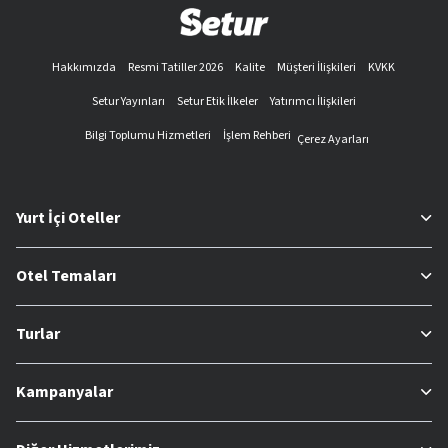
Hakkımızda
Resmi Tatiller 2026
Kalite
Müşteri İlişkileri
KVKK
Setur Yayınları
Setur Etik İlkeler
Yatırımcı İlişkileri
Bilgi Toplumu Hizmetleri
İşlem Rehberi
Çerez Ayarları
Yurt İçi Oteller
Otel Temaları
Turlar
Kampanyalar