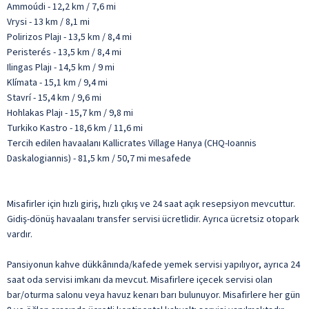
Ammoúdi - 12,2 km / 7,6 mi
Vrysi - 13 km / 8,1 mi
Polirizos Plajı - 13,5 km / 8,4 mi
Peristerés - 13,5 km / 8,4 mi
Ilingas Plajı - 14,5 km / 9 mi
Klímata - 15,1 km / 9,4 mi
Stavrí - 15,4 km / 9,6 mi
Hohlakas Plajı - 15,7 km / 9,8 mi
Turkiko Kastro - 18,6 km / 11,6 mi
Tercih edilen havaalanı Kallicrates Village Hanya (CHQ-Ioannis
Daskalogiannis) - 81,5 km / 50,7 mi mesafede
Misafirler için hızlı giriş, hızlı çıkış ve 24 saat açık resepsiyon mevcuttur.
Gidiş-dönüş havaalanı transfer servisi ücretlidir. Ayrıca ücretsiz otopark
vardır.
Pansiyonun kahve dükkânında/kafede yemek servisi yapılıyor, ayrıca 24
saat oda servisi imkanı da mevcut. Misafirlere içecek servisi olan
bar/oturma salonu veya havuz kenarı barı bulunuyor. Misafirlere her gün