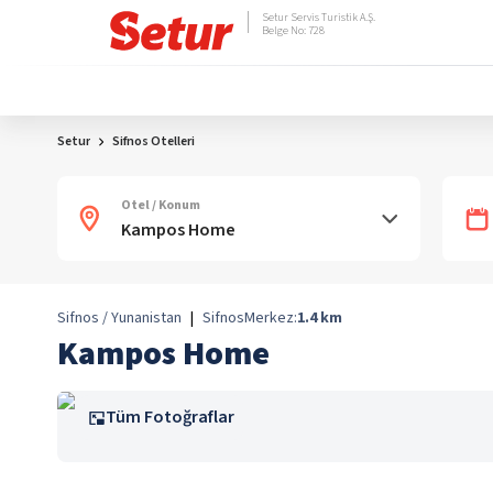
Setur Servis Turistik A.Ş.
Belge No: 728
Setur
Sifnos Otelleri
Otel / Konum
Sifnos / Yunanistan
|
Sifnos
Merkez:
1.4
km
Kampos Home
Tüm Fotoğraflar