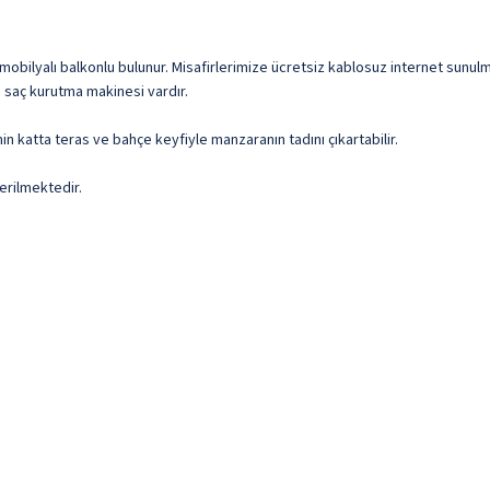
obilyalı balkonlu bulunur. Misafirlerimize ücretsiz kablosuz internet sunulmak
e saç kurutma makinesi vardır.
min katta teras ve bahçe keyfiyle manzaranın tadını çıkartabilir.
erilmektedir.