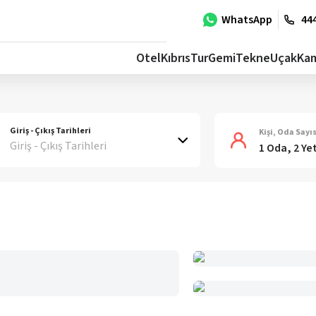
WhatsApp
444
Otel
Kıbrıs
Tur
Gemi
Tekne
Uçak
Ka
Giriş - Çıkış Tarihleri
Kişi, Oda Sayıs
Giriş - Çıkış Tarihleri
1 Oda, 2 Ye