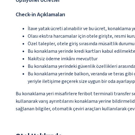
Opsiyonel Ücretler
Check-in Açıklamaları
İlave yatak ücreti alınabilir ve bu ücret, konaklama y
Olası ekstra harcamalar için otele girişte, resmi kur
Özel talepler, otele giriş sırasında müsaitlik durumu
Bu konaklama yerinde kredi kartları kabul edilmekte
Nakitsiz ödeme imkânı mevcuttur
Bu konaklama yerindeki güvenlik özellikleri arasınd
Bu konaklama yerinde balkon, veranda ve teras gibi 
yeriyle iletişime geçerek size uygun bir oda ayarlayı
Bu konaklama yeri misafirlere feribot terminali transfer se
kullanarak varış ayrıntılarını konaklama yerine bildirmelid
sağlanan bilgiler, otomatik çeviri araçları kullanılarak çevr