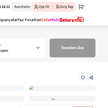
 28 22
Acenteler
Üye Ol
Giriş Yap
mpanyalar
Yaz Fırsatları
SeturKids
ı
Yeniden Ara
tişkin
Haritada Gör