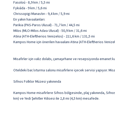
Fasoloú - 8,9 km / 5,5 mi
Fykiáda - 9 km / 5,6 mi
Chrissopigi Manastırı - 9,4 km / 5,9 mi
En yakın havaalanları:
Parikia (PAS-Paros Ulusal) - 71,7 km / 44,5 mi
Milos (MLO-Milos Adası Ulusal) - 50,9 km / 31,6 mi
Atina (ATH-Eleftherios Venizelos) - 211,6 km / 131,5 mi
Kampos Home için önerilen havaalanı Atina (ATH-Eleftherios Venizel
Misafirler için valiz dolabı, çamaşırhane ve resepsiyonda emanet kas
Oteldeki bar/oturma salonu misafirlere içecek servisi yapıyor. Misaf
Sifnos Folklor Müzesi yakınında
Kampos Home misafirlere Sifnos bölgesinde, plaj yakınında, Sifnos 
km) ve Yedi Şehitler Kilisesi ile 2,8 mi (4,5 km) mesafede.