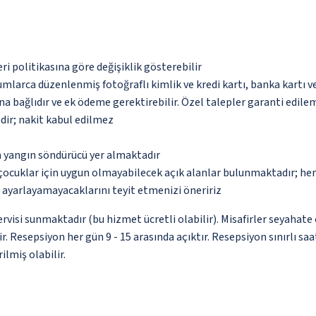
eri politikasına göre değişiklik gösterebilir
umlarca düzenlenmiş fotoğraflı kimlik ve kredi kartı, banka kartı v
na bağlıdır ve ek ödeme gerektirebilir. Özel talepler garanti edile
dir; nakit kabul edilmez
a yangın söndürücü yer almaktadır
çocuklar için uygun olmayabilecek açık alanlar bulunmaktadır; he
p ayarlayamayacaklarını teyit etmenizi öneririz
rvisi sunmaktadır (bu hizmet ücretli olabilir). Misafirler seyahat
ir. Resepsiyon her gün 9 - 15 arasında açıktır. Resepsiyon sınırlı
ilmiş olabilir.