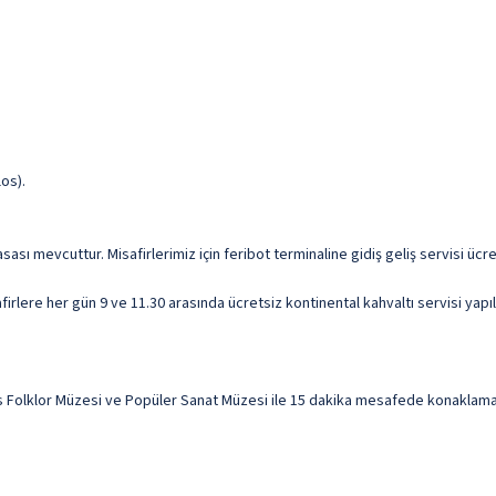
os).
ası mevcuttur. Misafirlerimiz için feribot terminaline gidiş geliş servisi ücr
irlere her gün 9 ve 11.30 arasında ücretsiz kontinental kahvaltı servisi yapı
Folklor Müzesi ve Popüler Sanat Müzesi ile 15 dakika mesafede konaklama fı