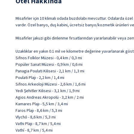
Otel Hakkında
Misafirler için 10 klimalı odada buzdolabı mevcuttur. Odalarda özel m
vardır. Özel banyo, duş kabini, ücretsiz banyo/kozmetik ürünleri v
Misafirler jakuzi gibi dinlenme fırsatlarından yararlanabilir veya ze
Uzaklıklar en yakın 0.1 mil ve kilometre değerine yuvarlanarak göst
Sifnos Folklor Müzesi - 0,4 km / 0,3 mi
Popüler Sanat Müzesi - 0,9 km / 0,6 mi
Panagia Poulati Kilisesi - 2,1 km / 1,3 mi
Poulati Plajı - 2,2 km / 1,4 mi
Sifnos Arkeoloji Müzesi - 2,6 km / 1,6 mi
Yedi Şehitler Kilisesi - 3,1 km / 1,9 mi
Agios Andreas Akropolü - 3,2 km / 2 mi
Kamares Plajı - 5,5 km / 3,4 mi
Faros Plajı - 8,6 km / 5,3 mi
Vlychó - 8,6 km / 5,3 mi
Vathi Plajı - 8,7 km / 5,4 mi
Vathí - 8,7 km / 5,4 mi