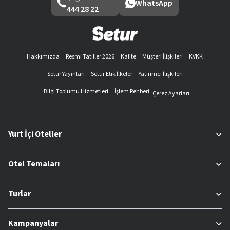
WhatsApp
444 28 22
Hakkımızda
Resmi Tatiller 2026
Kalite
Müşteri İlişkileri
KVKK
Setur Yayınları
Setur Etik İlkeler
Yatırımcı İlişkileri
Bilgi Toplumu Hizmetleri
İşlem Rehberi
Çerez Ayarları
Yurt İçi Oteller
Otel Temaları
Turlar
Kampanyalar