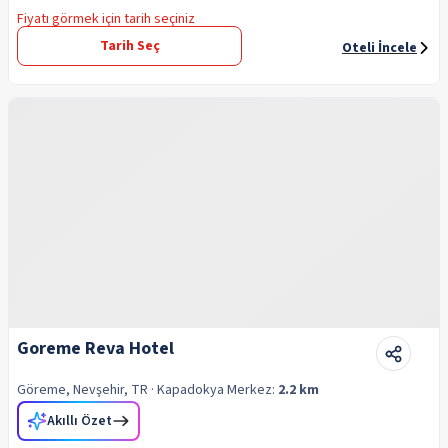
Fiyatı görmek için tarih seçiniz
Tarih Seç
Oteli İncele
Goreme Reva Hotel
Göreme, Nevşehir, TR
· Kapadokya
Merkez:
2.2 km
Akıllı Özet