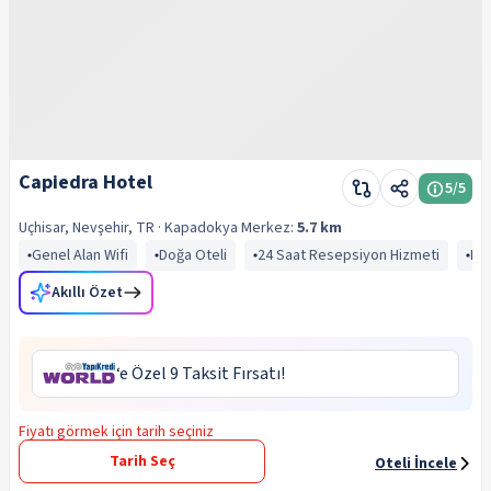
Capiedra Hotel
5
/5
Uçhisar, Nevşehir, TR
· Kapadokya
Merkez:
5.7 km
Genel Alan Wifi
Doğa Oteli
24 Saat Resepsiyon Hizmeti
Kah
Akıllı Özet
‘e Özel 9 Taksit Fırsatı!
Fiyatı görmek için tarih seçiniz
Tarih Seç
Oteli İncele