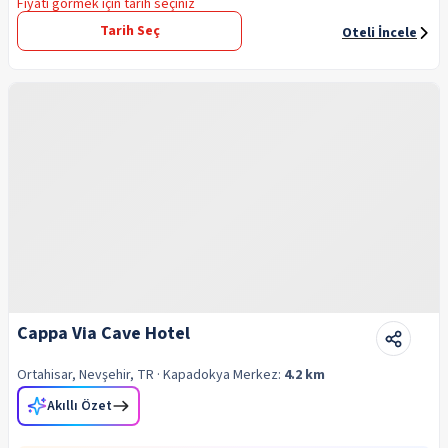
Fiyatı görmek için tarih seçiniz
Tarih Seç
Oteli İncele
Cappa Via Cave Hotel
Ortahisar, Nevşehir, TR
· Kapadokya
Merkez:
4.2 km
Akıllı Özet