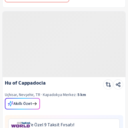
Hu of Cappadocia
Uçhisar, Nevşehir, TR
· Kapadokya
Merkez:
5 km
Akıllı Özet
‘e Özel 9 Taksit Fırsatı!