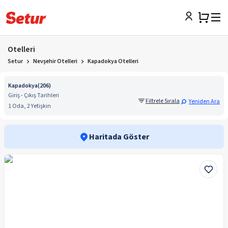
Otelleri
Setur
Nevşehir Otelleri
Kapadokya Otelleri
Kapadokya
(
206
)
Giriş - Çıkış Tarihleri
Filtrele Sırala
Yeniden Ara
1 Oda, 2 Yetişkin
Haritada Göster