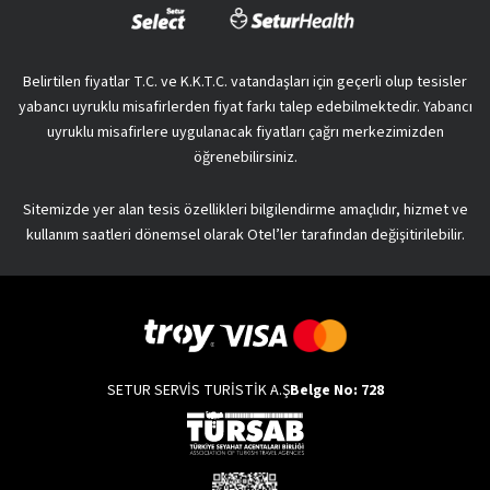
Belirtilen fiyatlar T.C. ve K.K.T.C. vatandaşları için geçerli olup tesisler
yabancı uyruklu misafirlerden fiyat farkı talep edebilmektedir. Yabancı
uyruklu misafirlere uygulanacak fiyatları çağrı merkezimizden
öğrenebilirsiniz.
Sitemizde yer alan tesis özellikleri bilgilendirme amaçlıdır, hizmet ve
kullanım saatleri dönemsel olarak Otel’ler tarafından değişitirilebilir.
SETUR SERVİS TURİSTİK A.Ş
Belge No: 728