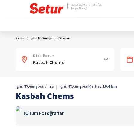
Setur Servis Turistik A.Ş.
Belge No: 728
Setur
Ighil N'Oumgoun Otelleri
Otel / Konum
Ighil N'Oumgoun / Fas
|
Ighil N'Oumgoun
Merkez:
10.4
km
Kasbah Chems
Tüm Fotoğraflar