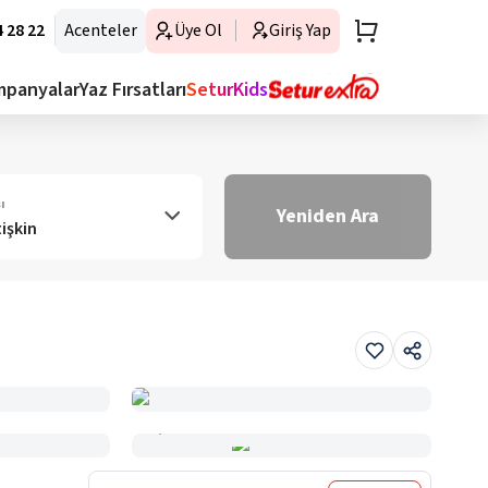
 28 22
Acenteler
Üye Ol
Giriş Yap
mpanyalar
Yaz Fırsatları
SeturKids
ı
Yeniden Ara
tişkin
Haritada Gör