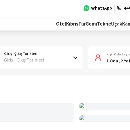
WhatsApp
444
Otel
Kıbrıs
Tur
Gemi
Tekne
Uçak
Ka
Giriş - Çıkış Tarihleri
Kişi, Oda Sayıs
Giriş - Çıkış Tarihleri
1 Oda, 2 Ye