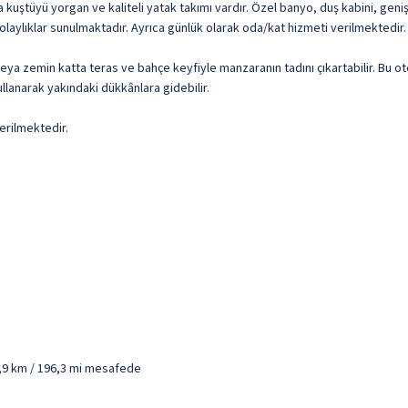
a kuştüyü yorgan ve kaliteli yatak takımı vardır. Özel banyo, duş kabini, geni
olaylıklar sunulmaktadır. Ayrıca günlük olarak oda/kat hizmeti verilmektedir.
r veya zemin katta teras ve bahçe keyfiyle manzaranın tadını çıkartabilir. Bu o
kullanarak yakındaki dükkânlara gidebilir.
erilmektedir.
,9 km / 196,3 mi mesafede