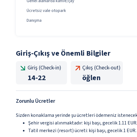
Genel alanlarda kahve/çay
Ücretsiz vale otopark
Danışma
Giriş-Çıkış ve Önemli Bilgiler
Giriş (Check-in)
Çıkış (Check-out)
14
-
22
öğlen
Zorunlu Ücretler
Sizden konaklama yerinde şu ücretleri ödemeniz istenecektir
Şehir vergisi alınmaktadır: kişi başı, gecelik 1.11 EUR.
Tatil merkezi (resort) ücreti: kişi başı, gecelik 1 EUR.