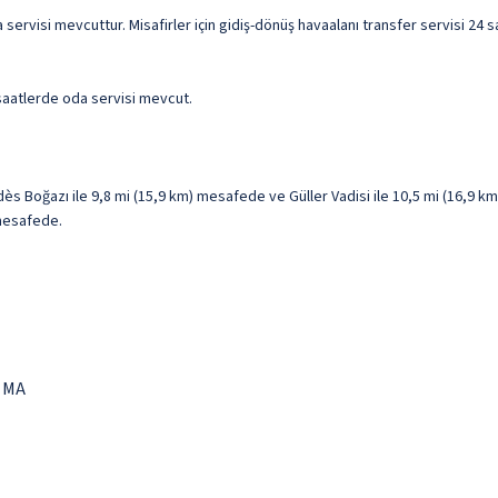
ama servisi mevcuttur. Misafirler için gidiş-dönüş havaalanı transfer servisi 2
 saatlerde oda servisi mevcut.
 Boğazı ile 9,8 mi (15,9 km) mesafede ve Güller Vadisi ile 10,5 mi (16,9 
 mesafede.
n MA