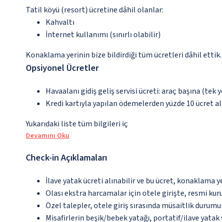
Tatil köyü (resort) ücretine dâhil olanlar:
Kahvaltı
İnternet kullanımı (sınırlı olabilir)
Konaklama yerinin bize bildirdiği tüm ücretleri dâhil ettik.
Opsiyonel Ücretler
Havaalanı gidiş geliş servisi ücreti: araç başına (tek 
Kredi kartıyla yapılan ödemelerden yüzde 10 ücret a
Yukarıdaki liste tüm bilgileri iç
Devamını Oku
Check-in Açıklamaları
İlave yatak ücreti alınabilir ve bu ücret, konaklama y
Olası ekstra harcamalar için otele girişte, resmi kur
Özel talepler, otele giriş sırasında müsaitlik durumu
Misafirlerin beşik/bebek yatağı, portatif/ilave yata