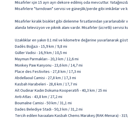
Misafirler için 15 ayrı ayrı dekore edilmiş oda mevcuttur. Yatağınızd
Misafirlere "turndown" servisi ve güneşlik/perde gibi imkânlar ve k
Misafirler kiralık bisiklet gibi dinlenme fırsatlarından yararlanabili
alanda televizyon ve piknik alanı vardır. Misafirler (ücretli) servisi 
Uzaklıklar en yakın 0.1 mil ve kilometre değerine yuvarlanarak göst
Dadès Boğazı - 15,9 km / 9,8 mi
Güller Vadisi - 16,9 km / 10,5 mi
Maymun Parmakları - 20,3 km / 12,6 mi
Monkey Paw Kanyonu - 23,6 km / 14,7 mi
Place des Festivites - 27,8 km / 17,3 mi
Abdellaoul Camisi - 27,8 km / 17,3 mi
Kasbah Harabeleri - 28,6 km / 17,7 mi
Aït Oudinar Kadın Dokuma Kooperatifi - 40,3 km / 25 mi
Anti-Atlas - 43,8 km / 27,2 mi
Boumalne Camisi - 50 km / 31,1 mi
Dades Belediye Stadı - 50,3 km / 31,2 mi
Tercih edilen havaalanı Kasbah Chems Marakeş (RAK-Menara) - 315