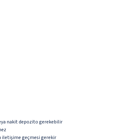
eya nakit depozito gerekebilir
mez
n iletişime geçmesi gerekir