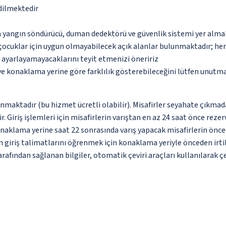
edilmektedir
a yangın söndürücü, duman dedektörü ve güvenlik sistemi yer alma
çocuklar için uygun olmayabilecek açık alanlar bulunmaktadır; he
p ayarlayamayacaklarını teyit etmenizi öneririz
 ve konaklama yerine göre farklılık gösterebileceğini lütfen unutm
unmaktadır (bu hizmet ücretli olabilir). Misafirler seyahate çıkmad
r. Giriş işlemleri için misafirlerin varıştan en az 24 saat önce rez
onaklama yerine saat 22 sonrasında varış yapacak misafirlerin önce
in giriş talimatlarını öğrenmek için konaklama yeriyle önceden irt
arafından sağlanan bilgiler, otomatik çeviri araçları kullanılarak çe