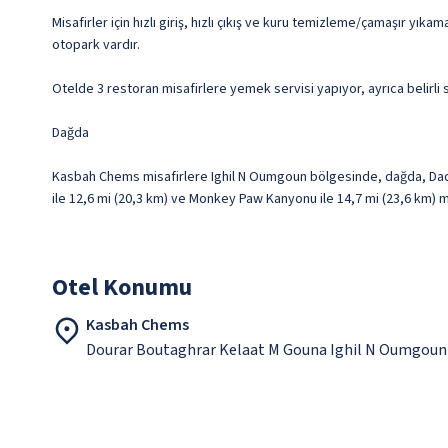
Misafirler için hızlı giriş, hızlı çıkış ve kuru temizleme/çamaşır yık
otopark vardır.
Otelde 3 restoran misafirlere yemek servisi yapıyor, ayrıca belirli
Dağda
Kasbah Chems misafirlere Ighil N Oumgoun bölgesinde, dağda, Dadès
ile 12,6 mi (20,3 km) ve Monkey Paw Kanyonu ile 14,7 mi (23,6 km)
Otel Konumu
Kasbah Chems
Dourar Boutaghrar Kelaat M Gouna Ighil N Oumgou