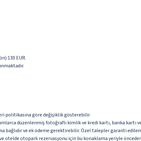
yön) 130 EUR.
lınmaktadır.
eri politikasına göre değişiklik gösterebilir
umlarca düzenlenmiş fotoğraflı kimlik ve kredi kartı, banka kartı v
na bağlıdır ve ek ödeme gerektirebilir. Özel talepler garanti edile
k ve otelde otopark rezervasyonu için bu konaklama yeriyle öncede