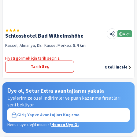
4.2
/5
Schlosshotel Bad Wilhelmshöhe
Kassel, Almanya, DE
· Kassel
Merkez:
5.4 km
Fiyatı görmek için tarih seçiniz
Tarih Seç
Oteli İncele
Üye ol, Setur Extra avantajlarını yakala
Üyelerimize özel indirimler ve puan kazanma fırsatları
seni bekliyor.
Giriş Yap
ve Avantajları Kaçırma
Henüz üye değil misiniz?
Hemen Üye Ol