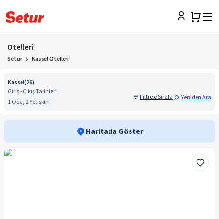
Otelleri
Setur
Kassel Otelleri
Kassel
(
26
)
Giriş - Çıkış Tarihleri
Filtrele Sırala
Yeniden Ara
1 Oda, 2 Yetişkin
Haritada Göster