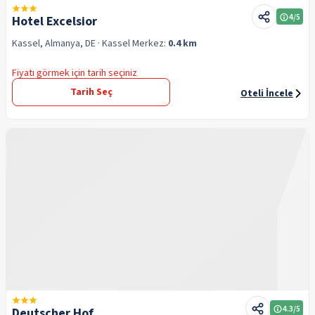
4
/5
Hotel Excelsior
Kassel, Almanya, DE
· Kassel
Merkez:
0.4 km
Fiyatı görmek için tarih seçiniz
Tarih Seç
Oteli İncele
4.3
/5
Deutscher Hof