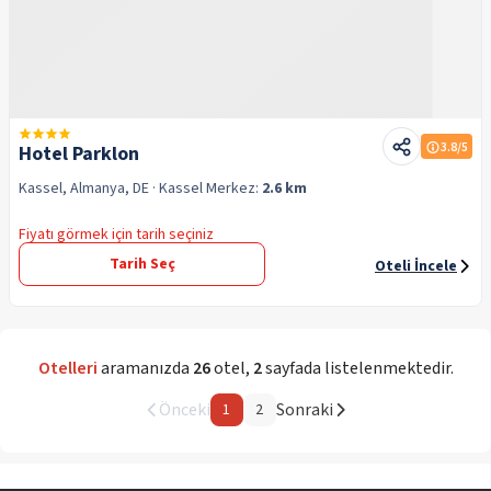
3.8
/5
Hotel Parklon
Kassel, Almanya, DE
· Kassel
Merkez:
2.6 km
Fiyatı görmek için tarih seçiniz
Tarih Seç
Oteli İncele
Otelleri
aramanızda
26
otel
,
2
sayfada listelenmektedir.
Önceki
Sonraki
1
2