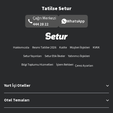
Tatilse Setur
Çağrı Merkezi
WhatsApp
444 28 22
Hakkımızda
Resmi Tatiller 2026
Kalite
Müşteri İlişkileri
KVKK
Setur Yayınları
Setur Etik İlkeler
Yatırımcı İlişkileri
Bilgi Toplumu Hizmetleri
İşlem Rehberi
Çerez Ayarları
Yurt İçi Oteller
Otel Temaları