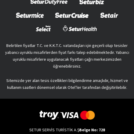
Belirtilen fiyatlar T.C. ve K.K.T.C. vatandaşları için geçerli olup tesisler
yabancı uyruklu misafirlerden fiyat farkı talep edebilmektedir. Yabancı
uyruklu misafirlere uygulanacak fiyatları çağrı merkezimizden
öğrenebilirsiniz.
Sitemizde yer alan tesis özellikleri bilgilendirme amaçlıdır, hizmet ve
kullanım saatleri dönemsel olarak Otel’ler tarafından değişitirilebilir.
SETUR SERVİS TURİSTİK A.Ş
Belge No: 728