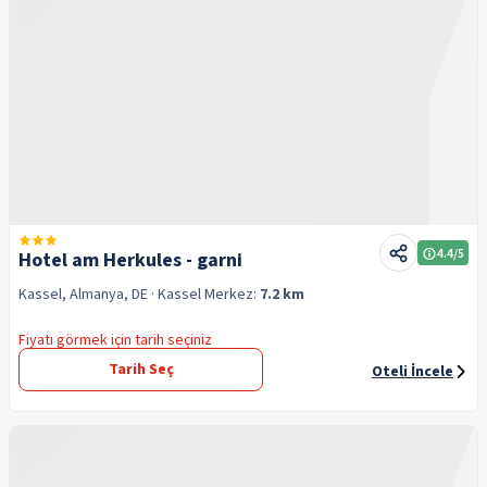
4.4
/5
Hotel am Herkules - garni
Kassel, Almanya, DE
· Kassel
Merkez:
7.2 km
Fiyatı görmek için tarih seçiniz
Tarih Seç
Oteli İncele