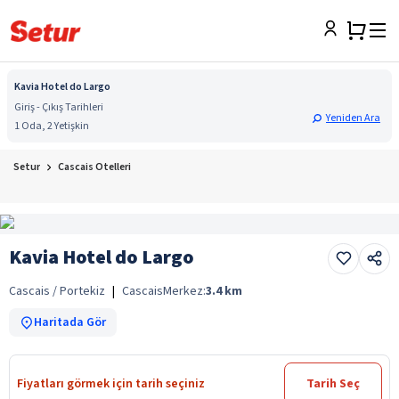
Kavia Hotel do Largo
Giriş - Çıkış Tarihleri
Yeniden Ara
1 Oda, 2 Yetişkin
Setur
Cascais Otelleri
Kavia Hotel do Largo
Cascais / Portekiz
|
Cascais
Merkez:
3.4
km
Haritada Gör
Fiyatları görmek için tarih seçiniz
Tarih Seç