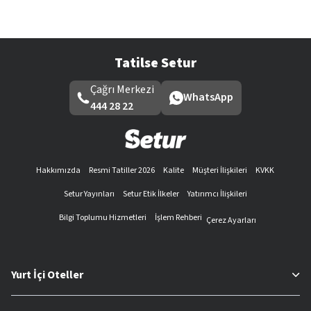
Tatilse Setur
Çağrı Merkezi
WhatsApp
444 28 22
Hakkımızda
Resmi Tatiller 2026
Kalite
Müşteri İlişkileri
KVKK
Setur Yayınları
Setur Etik İlkeler
Yatırımcı İlişkileri
Bilgi Toplumu Hizmetleri
İşlem Rehberi
Çerez Ayarları
Yurt İçi Oteller