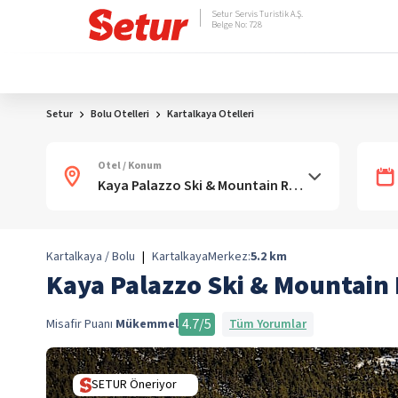
Setur Servis Turistik A.Ş.
Belge No: 728
Setur
Bolu Otelleri
Kartalkaya Otelleri
Otel / Konum
Kartalkaya / Bolu
|
Kartalkaya
Merkez:
5.2
km
Kaya Palazzo Ski & Mountain
4.7
/5
Misafir Puanı
Mükemmel
Tüm Yorumlar
SETUR Öneriyor