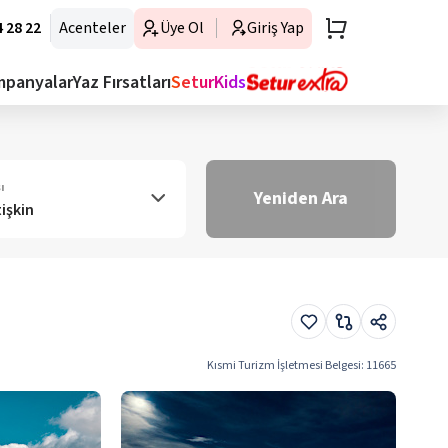
 28 22
Acenteler
Üye Ol
Giriş Yap
mpanyalar
Yaz Fırsatları
SeturKids
ı
Yeniden Ara
tişkin
Kısmi Turizm İşletmesi Belgesi
:
11665