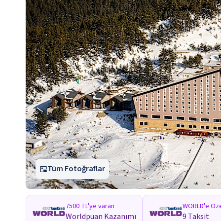
Tüm Fotoğraflar
7500 TL'ye varan
WORLD'e Öze
Worldpuan Kazanımı
9 Taksit