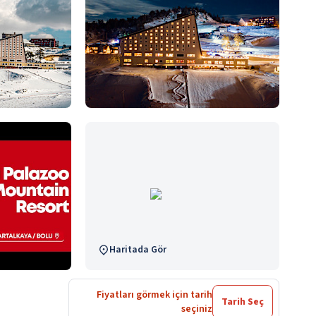
Haritada Gör
Fiyatları görmek için tarih
Tarih Seç
seçiniz