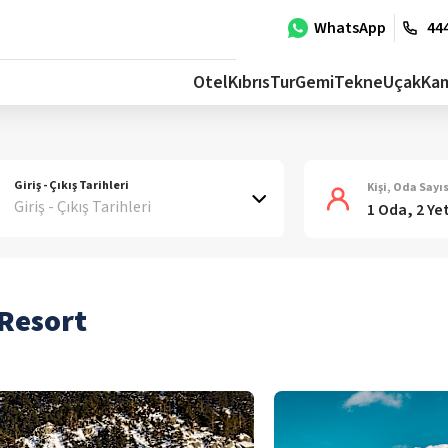
WhatsApp
444
Otel
Kıbrıs
Tur
Gemi
Tekne
Uçak
Ka
Giriş - Çıkış Tarihleri
Kişi, Oda Sayıs
Giriş - Çıkış Tarihleri
1 Oda, 2 Ye
 Resort