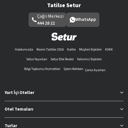
Tatilse Setur
Çağrı Merkezi
WhatsApp
444 28 22
Hakkımızda
Resmi Tatiller 2026
Kalite
Müşteri İlişkileri
KVKK
Setur Yayınları
Setur Etik İlkeler
Yatırımcı İlişkileri
Bilgi Toplumu Hizmetleri
İşlem Rehberi
Çerez Ayarları
Yurt İçi Oteller
Otel Temaları
Turlar