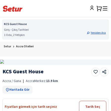
KCS Guest House
Giriş - Çıkış Tarihleri
Yeniden Ara
1 Oda, 2 Yetişkin
Setur
Accra Otelleri
KCS Guest House
Accra / Gana
|
Accra
Merkez:
13.9
km
Haritada Gör
Fiyatları görmek için tarih seçiniz
Tarih Seç