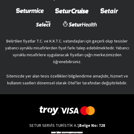
Belirtilen fiyatlar T.C. ve K.K.T.C. vatandaşları için geçerli olup tesisler
yabancı uyruklu misafirlerden fiyat farkı talep edebilmektedir. Yabancı
uyruklu misafirlere uygulanacak fiyatları çağrı merkezimizden
öğrenebilirsiniz.
Sitemizde yer alan tesis özellikleri bilgilendirme amaçlıdır, hizmet ve
kullanım saatleri dönemsel olarak Otel’ler tarafından değişitirilebilir.
SETUR SERVİS TURİSTİK A.Ş
Belge No: 728