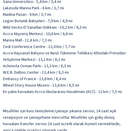
Gana Üniversitesi - 5,4 km / 3,4 mi
Lakeside Marina Park - 6 km / 3,7 mi
Madina Pazarı - 6 km / 3,7 mi
Legon Botanik Bahçeleri - 7,9 km / 4,9 mi
Wild Gecko El Sanatları Dükkanı - 10,2 km / 6,3 mi
Accra Alışveriş Merkezi - 10,6 km / 6,6 mi
Marina Mall - 11,8 km / 7,3 mi
Cedi Conference Centre - 12,4 km / 7,7 mi
Accra Hayvanat Bahçesi ve Nesli Tükenme Tehlikesi Altındaki Primatları
Yetiştirme Merkezi - 13,1 km / 8,1 mi
Achimota Orman Parkı - 13,3 km / 8,3 mi
W.E.B. DuBois Center - 13,4 km / 8,3 mi
Embassy of France - 13,6 km / 8,4 mi
Wheel Story House Müzesi - 13,6 km / 8,5 mi
En yakın havaalanı Accra Uluslararası Havalimanı (ACC) - 12 km / 7,5 mi
Misafirler için kuru temizleme/çamaşır yıkama servisi, 24 saat açık
resepsiyon ve çamaşırhane mevcuttur. Misafirler için gidiş-dönüş
havaalanı transfer servisi 24 saat ücretli olarak hizmet vermektedir,
ayrıca otelde ücretsiz otopark vardır.