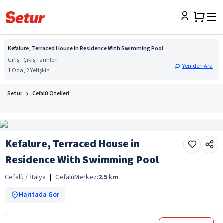
Kefalure, Terraced House in Residence With Swimming Pool
Giriş - Çıkış Tarihleri
Yeniden Ara
1 Oda, 2 Yetişkin
Setur
Cefalù Otelleri
Kefalure, Terraced House in
Residence With Swimming Pool
Cefalù / İtalya
|
Cefalù
Merkez:
2.5
km
Haritada Gör