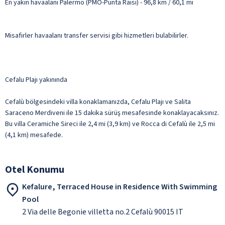
En yakın havaalanı Palermo (PMO-Punta Raisi) - 96,8 km / 60,1 mi
Misafirler havaalanı transfer servisi gibi hizmetleri bulabilirler.
Cefalu Plajı yakınında
Cefalù bölgesindeki villa konaklamanızda, Cefalu Plajı ve Salita
Saraceno Merdiveni ile 15 dakika sürüş mesafesinde konaklayacaksınız.
Bu villa Ceramiche Sireci ile 2,4 mi (3,9 km) ve Rocca di Cefalù ile 2,5 mi
(4,1 km) mesafede.
Otel Konumu
Kefalure, Terraced House in Residence With Swimming
Pool
2 Via delle Begonie villetta no.2 Cefalù 90015 IT