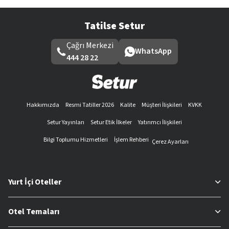
Tatilse Setur
Çağrı Merkezi
WhatsApp
444 28 22
Hakkımızda
Resmi Tatiller 2026
Kalite
Müşteri İlişkileri
KVKK
Setur Yayınları
Setur Etik İlkeler
Yatırımcı İlişkileri
Bilgi Toplumu Hizmetleri
İşlem Rehberi
Çerez Ayarları
Yurt İçi Oteller
Otel Temaları