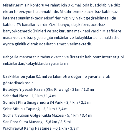
Misafirlerimizin konforu ve rahatı için 9 klimalı oda buzdolabı ve düz
ekran televizyon bulunmaktadır. Misafirlerimize ücretsiz kablosuz
internet sunulmaktadır. Misafirlerimizin iyi vakit geçirebilmesi için
kablolu TV kanalları vardır. Özel banyo, duş kabini, ücretsiz
banyo/kozmetik ürünleri ve saç kurutma makinesi vardır. Misafirlere
masa ve ücretsiz şişe su gibi imkânlar ve kolaylıklar sunulmaktadır.
Ayrıca günlük olarak oda/kat hizmeti verilmektedir.
Bahçe ile manzaranın tadını çıkartın ve ücretsiz kablosuz İnternet gibi
imkânlardan/kolaylıklardan yararlanın.
Uzaklıklar en yakın 0.1 mil ve kilometre değerine yuvarlanarak
gösterilmektedir.
Belediye Yiyecek Pazarı (Khu Khwang) - 2 km / 1,3 mi
Sahathai Plaza - 2,3 km / 1,4 mi
Somdet Phra Sinagarindra 84 Parkı - 3,4 km / 2,1 mi
Şehir Sütunu Tapınağı - 3,8 km / 2,4 mi
Suchart Subsin Gölge Kukla Müzesi - 5,4 km / 3,4 mi
San Phra Suea Mueang - 5,6 km / 3,5 mi
Wachirawut Kamp Hastanesi - 6,1 km / 3,8 mi