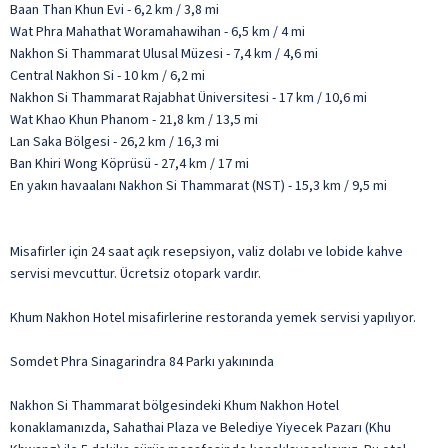
Baan Than Khun Evi - 6,2 km / 3,8 mi
Wat Phra Mahathat Woramahawihan - 6,5 km / 4 mi
Nakhon Si Thammarat Ulusal Müzesi - 7,4 km / 4,6 mi
Central Nakhon Si - 10 km / 6,2 mi
Nakhon Si Thammarat Rajabhat Üniversitesi - 17 km / 10,6 mi
Wat Khao Khun Phanom - 21,8 km / 13,5 mi
Lan Saka Bölgesi - 26,2 km / 16,3 mi
Ban Khiri Wong Köprüsü - 27,4 km / 17 mi
En yakın havaalanı Nakhon Si Thammarat (NST) - 15,3 km / 9,5 mi
Misafirler için 24 saat açık resepsiyon, valiz dolabı ve lobide kahve
servisi mevcuttur. Ücretsiz otopark vardır.
Khum Nakhon Hotel misafirlerine restoranda yemek servisi yapılıyor.
Somdet Phra Sinagarindra 84 Parkı yakınında
Nakhon Si Thammarat bölgesindeki Khum Nakhon Hotel
konaklamanızda, Sahathai Plaza ve Belediye Yiyecek Pazarı (Khu