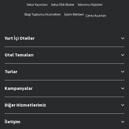
Setur Yayınları
Setur Etik İlkeler
Yatırımcı İlişkileri
Bilgi Toplumu Hizmetleri
İşlem Rehberi
Çerez Ayarları
Yurt İçi Oteller
Otel Temaları
Turlar
Kampanyalar
Diğer Hizmetlerimiz
İletişim