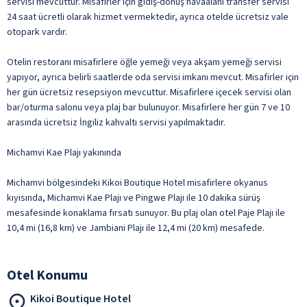
servisi mevcuttur. Misafirler için gidiş-dönüş havaalanı transfer servisi
24 saat ücretli olarak hizmet vermektedir, ayrıca otelde ücretsiz vale
otopark vardır.
Otelin restoranı misafirlere öğle yemeği veya akşam yemeği servisi
yapıyor, ayrıca belirli saatlerde oda servisi imkanı mevcut. Misafirler için
her gün ücretsiz resepsiyon mevcuttur. Misafirlere içecek servisi olan
bar/oturma salonu veya plaj bar bulunuyor. Misafirlere her gün 7 ve 10
arasında ücretsiz İngiliz kahvaltı servisi yapılmaktadır.
Michamvi Kae Plajı yakınında
Michamvi bölgesindeki Kikoi Boutique Hotel misafirlere okyanus
kıyısında, Michamvi Kae Plajı ve Pingwe Plajı ile 10 dakika sürüş
mesafesinde konaklama fırsatı sunuyor. Bu plaj olan otel Paje Plajı ile
10,4 mi (16,8 km) ve Jambiani Plajı ile 12,4 mi (20 km) mesafede.
Otel Konumu
Kikoi Boutique Hotel