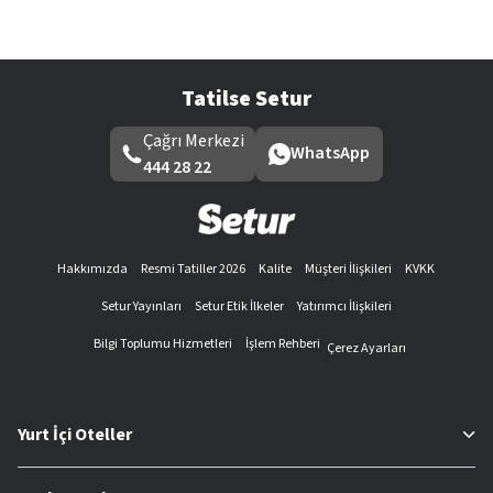
Tatilse Setur
Çağrı Merkezi
WhatsApp
444 28 22
Hakkımızda
Resmi Tatiller 2026
Kalite
Müşteri İlişkileri
KVKK
Setur Yayınları
Setur Etik İlkeler
Yatırımcı İlişkileri
Bilgi Toplumu Hizmetleri
İşlem Rehberi
Çerez Ayarları
Yurt İçi Oteller