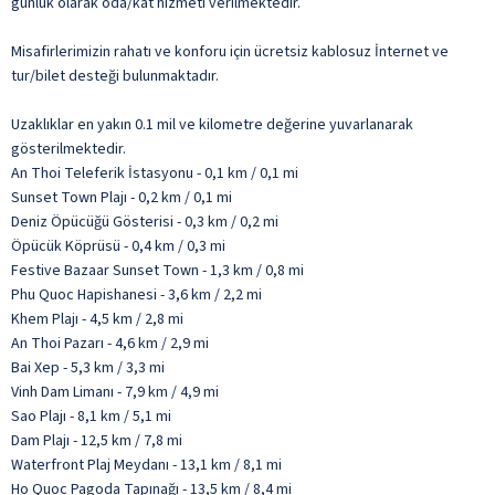
günlük olarak oda/kat hizmeti verilmektedir.
Misafirlerimizin rahatı ve konforu için ücretsiz kablosuz İnternet ve
tur/bilet desteği bulunmaktadır.
Uzaklıklar en yakın 0.1 mil ve kilometre değerine yuvarlanarak
gösterilmektedir.
An Thoi Teleferik İstasyonu - 0,1 km / 0,1 mi
Sunset Town Plajı - 0,2 km / 0,1 mi
Deniz Öpücüğü Gösterisi - 0,3 km / 0,2 mi
Öpücük Köprüsü - 0,4 km / 0,3 mi
Festive Bazaar Sunset Town - 1,3 km / 0,8 mi
Phu Quoc Hapishanesi - 3,6 km / 2,2 mi
Khem Plajı - 4,5 km / 2,8 mi
An Thoi Pazarı - 4,6 km / 2,9 mi
Bai Xep - 5,3 km / 3,3 mi
Vinh Dam Limanı - 7,9 km / 4,9 mi
Sao Plajı - 8,1 km / 5,1 mi
Dam Plajı - 12,5 km / 7,8 mi
Waterfront Plaj Meydanı - 13,1 km / 8,1 mi
Ho Quoc Pagoda Tapınağı - 13,5 km / 8,4 mi