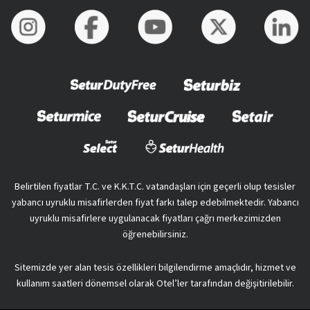
Belirtilen fiyatlar T.C. ve K.K.T.C. vatandaşları için geçerli olup tesisler
yabancı uyruklu misafirlerden fiyat farkı talep edebilmektedir. Yabancı
uyruklu misafirlere uygulanacak fiyatları çağrı merkezimizden
öğrenebilirsiniz.
Sitemizde yer alan tesis özellikleri bilgilendirme amaçlıdır, hizmet ve
kullanım saatleri dönemsel olarak Otel’ler tarafından değişitirilebilir.