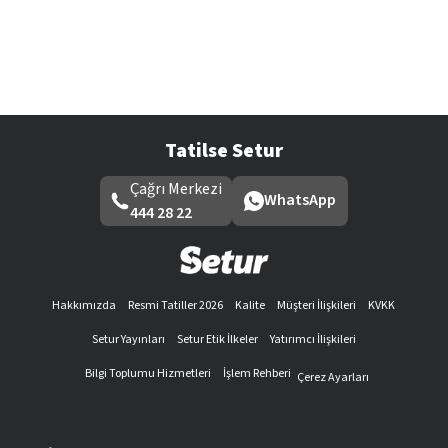
Tatilse Setur
Çağrı Merkezi
WhatsApp
444 28 22
Hakkımızda
Resmi Tatiller 2026
Kalite
Müşteri İlişkileri
KVKK
Setur Yayınları
Setur Etik İlkeler
Yatırımcı İlişkileri
Bilgi Toplumu Hizmetleri
İşlem Rehberi
Çerez Ayarları