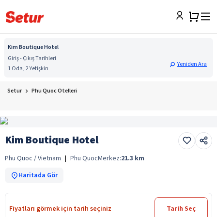
Kim Boutique Hotel
Giriş - Çıkış Tarihleri
Yeniden Ara
1 Oda, 2 Yetişkin
Setur
Phu Quoc Otelleri
Kim Boutique Hotel
Phu Quoc / Vietnam
|
Phu Quoc
Merkez:
21.3
km
Haritada Gör
Fiyatları görmek için tarih seçiniz
Tarih Seç