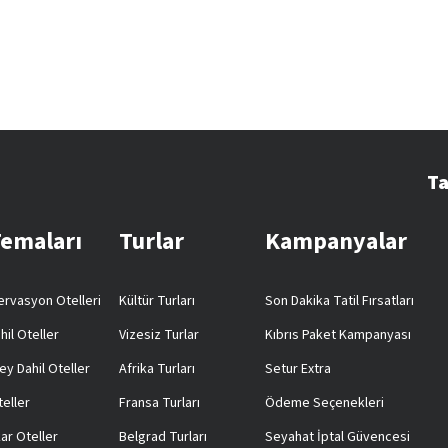
Ta
Temaları
Turlar
Kampanyalar
rvasyon Otelleri
Kültür Turları
Son Dakika Tatil Fırsatları
hil Oteller
Vizesiz Turlar
Kıbrıs Paket Kampanyası
ey Dahil Oteller
Afrika Turları
Setur Extra
teller
Fransa Turları
Ödeme Seçenekleri
ar Oteller
Belgrad Turları
Seyahat İptal Güvencesi