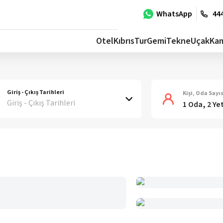
WhatsApp
444
Otel
Kıbrıs
Tur
Gemi
Tekne
Uçak
Ka
Giriş - Çıkış Tarihleri
Kişi, Oda Sayıs
Giriş - Çıkış Tarihleri
1 Oda, 2 Ye