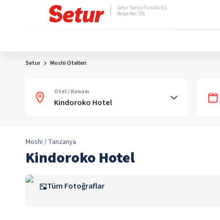
Setur Servis Turistik A.Ş.
Belge No: 728
Setur
Moshi Otelleri
Otel / Konum
Moshi / Tanzanya
Kindoroko Hotel
Tüm Fotoğraflar