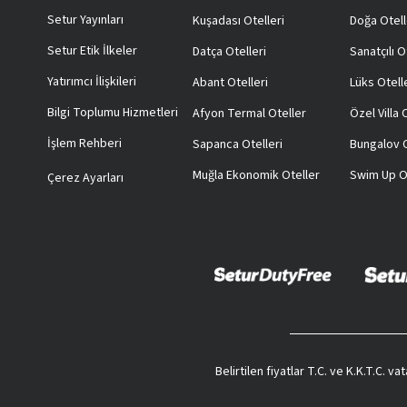
Setur Yayınları
Kuşadası Otelleri
Doğa Otell
Setur Etik İlkeler
Datça Otelleri
Sanatçılı O
Yatırımcı İlişkileri
Abant Otelleri
Lüks Otell
Bilgi Toplumu Hizmetleri
Afyon Termal Oteller
Özel Villa
İşlem Rehberi
Sapanca Otelleri
Bungalov O
Muğla Ekonomik Oteller
Swim Up O
Çerez Ayarları
Belirtilen fiyatlar T.C. ve K.K.T.C. 