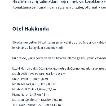
Misafirlerin giriş talimatlarını öğrenmek için konaklama ye
Konaklama yeri tarafından sağlanan bilgiler, otomatik çevir
Otel Hakkında
30 oda mevcuttur. Misafirlerimizin iyi vakit geçirebilmesi için kablo
imkânlar ve kolaylıklar sunulmaktadır.
Bu otelde, yakın çevrede vahşi hayvan izleme gezisi, yakın çevrede v
Uzaklıklar en yakın 0.1 mil ve kilometre değerine yuvarlanarak göst
Moshi Açık Hava Pazarı - 0,1 km / 0,1 mi
Uhuru Parkı - 1 km / 0,6 mi
Moshi Mezarlığı - 1,3 km / 0,8 mi
Moshi Golf Club - 3,6 km / 2,3 mi
Kilimanjaro - 14,5 km / 9 mi
Materuni Şelaleleri - 15,6 km / 9,7 mi
TPC Golf Course - 22,1 km / 13,7 mi