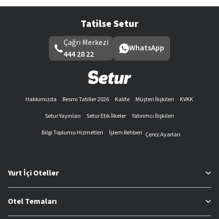
Tatilse Setur
Çağrı Merkezi
WhatsApp
444 28 22
Hakkımızda
Resmi Tatiller 2026
Kalite
Müşteri İlişkileri
KVKK
Setur Yayınları
Setur Etik İlkeler
Yatırımcı İlişkileri
Bilgi Toplumu Hizmetleri
İşlem Rehberi
Çerez Ayarları
Yurt İçi Oteller
Otel Temaları