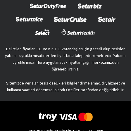
Belirtilen fiyatlar T.C. ve K.K.T.C. vatandaşları için geçerli olup tesisler
yabancı uyruklu misafirlerden fiyat farkı talep edebilmektedir. Yabancı
uyruklu misafirlere uygulanacak fiyatları çağrı merkezimizden
öğrenebilirsiniz.
Sitemizde yer alan tesis özellikleri bilgilendirme amaçlıdır, hizmet ve
kullanım saatleri dönemsel olarak Otel’ler tarafından değişitirilebilir.