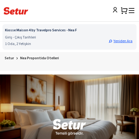
Kiosse Maison 4 by Travelpro Services - Nea F
Giriş - Çıkış Tarihleri
Yeniden Ara
1 Oda, 2 Yetişkin
Setur
Nea Propontida Otelleri