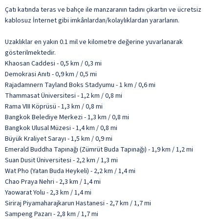
Çatı katında teras ve bahçe ile manzaranın tadını çıkartın ve ücretsiz
kablosuz İnternet gibi imkânlardan/kolaylıklardan yararlanın.
Uzaklıklar en yakın 0.1 mil ve kilometre değerine yuvarlanarak
gösterilmektedir.
Khaosan Caddesi - 0,5 km / 0,3 mi
Demokrasi Anıtı - 0,9 km / 0,5 mi
Rajadamnern Tayland Boks Stadyumu - 1 km / 0,6 mi
Thammasat Üniversitesi - 1,2 km / 0,8 mi
Rama VIII Köprüsü - 1,3 km / 0,8 mi
Bangkok Belediye Merkezi - 1,3 km / 0,8 mi
Bangkok Ulusal Müzesi - 1,4 km / 0,8 mi
Büyük Kraliyet Sarayı - 1,5 km / 0,9 mi
Emerald Buddha Tapınağı (Zümrüt Buda Tapınağı) - 1,9 km / 1,2 mi
Suan Dusit Üniversitesi - 2,2 km / 1,3 mi
Wat Pho (Yatan Buda Heykeli) - 2,2 km / 1,4 mi
Chao Praya Nehri - 2,3 km / 1,4 mi
Yaowarat Yolu - 2,3 km / 1,4 mi
Siriraj Piyamaharajkarun Hastanesi - 2,7 km / 1,7 mi
Sampeng Pazarı - 2,8 km / 1,7 mi