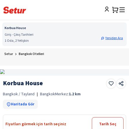
Korbua House
Giriş - Çıkış Tarihleri
Yeniden Ara
1 Oda, 2 Yetişkin
Setur
Bangkok Otelleri
Korbua House
Bangkok / Tayland
|
Bangkok
Merkez:
1.2
km
Haritada Gör
Fiyatları görmek için tarih seçiniz
Tarih Seç