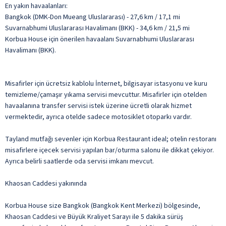
En yakın havaalanları:
Bangkok (DMK-Don Mueang Uluslararası) - 27,6 km / 17,1 mi
Suvarnabhumi Uluslararası Havalimanı (BKK) - 34,6 km / 21,5 mi
Korbua House için önerilen havaalanı Suvarnabhumi Uluslararası
Havalimanı (BKK).
Misafirler için ücretsiz kablolu İnternet, bilgisayar istasyonu ve kuru
temizleme/çamaşır yıkama servisi mevcuttur. Misafirler için otelden
havaalanına transfer servisi istek üzerine ücretli olarak hizmet
vermektedir, ayrıca otelde sadece motosiklet otoparkı vardır.
Tayland mutfağı sevenler için Korbua Restaurant ideal; otelin restoranı
misafirlere içecek servisi yapılan bar/oturma salonu ile dikkat çekiyor.
Ayrıca belirli saatlerde oda servisi imkanı mevcut.
Khaosan Caddesi yakınında
Korbua House size Bangkok (Bangkok Kent Merkezi) bölgesinde,
Khaosan Caddesi ve Büyük Kraliyet Sarayı ile 5 dakika sürüş