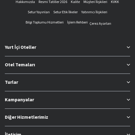
Hakkımızda
Resmi Tatiller 2026
Kalite
Müşteri İlişkileri
KVKK
Setur Yayınları
Setur Etik İlkeler
Yatırımcı İlişkileri
Bilgi Toplumu Hizmetleri
İşlem Rehberi
Çerez Ayarları
Yurt İçi Oteller
Otel Temaları
Turlar
Kampanyalar
Diğer Hizmetlerimiz
İletişim