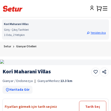
Kori Maharani Villas
Giriş - Çıkış Tarihleri
Yeniden Ara
1 Oda, 2 Yetişkin
Setur
Gianyar Otelleri
Kori Maharani Villas
Gianyar / Endonezya
|
Gianyar
Merkez:
13.3
km
Haritada Gör
Fiyatları görmek için tarih seçiniz
Tarih Seç