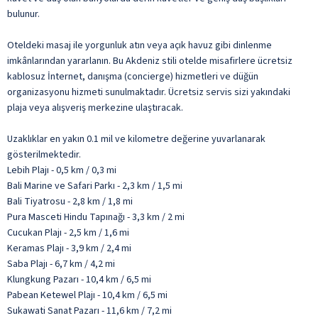
bulunur.
Oteldeki masaj ile yorgunluk atın veya açık havuz gibi dinlenme
imkânlarından yararlanın. Bu Akdeniz stili otelde misafirlere ücretsiz
kablosuz İnternet, danışma (concierge) hizmetleri ve düğün
organizasyonu hizmeti sunulmaktadır. Ücretsiz servis sizi yakındaki
plaja veya alışveriş merkezine ulaştıracak.
Uzaklıklar en yakın 0.1 mil ve kilometre değerine yuvarlanarak
gösterilmektedir.
Lebih Plajı - 0,5 km / 0,3 mi
Bali Marine ve Safari Parkı - 2,3 km / 1,5 mi
Bali Tiyatrosu - 2,8 km / 1,8 mi
Pura Masceti Hindu Tapınağı - 3,3 km / 2 mi
Cucukan Plajı - 2,5 km / 1,6 mi
Keramas Plajı - 3,9 km / 2,4 mi
Saba Plajı - 6,7 km / 4,2 mi
Klungkung Pazarı - 10,4 km / 6,5 mi
Pabean Ketewel Plajı - 10,4 km / 6,5 mi
Sukawati Sanat Pazarı - 11,6 km / 7,2 mi