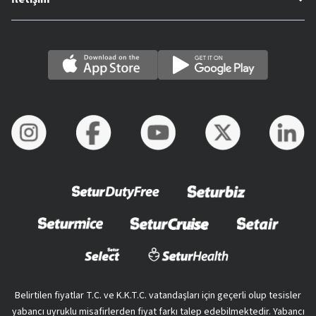
Belirtilen fiyatlar T.C. ve K.K.T.C. vatandaşları için geçerli olup tesisler
yabancı uyruklu misafirlerden fiyat farkı talep edebilmektedir. Yabancı