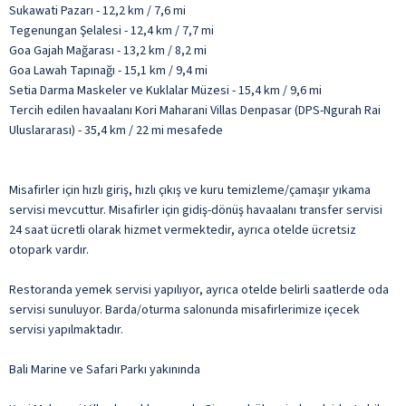
Sukawati Pazarı - 12,2 km / 7,6 mi
Tegenungan Şelalesi - 12,4 km / 7,7 mi
Goa Gajah Mağarası - 13,2 km / 8,2 mi
Goa Lawah Tapınağı - 15,1 km / 9,4 mi
Setia Darma Maskeler ve Kuklalar Müzesi - 15,4 km / 9,6 mi
Tercih edilen havaalanı Kori Maharani Villas Denpasar (DPS-Ngurah Rai
Uluslararası) - 35,4 km / 22 mi mesafede
Misafirler için hızlı giriş, hızlı çıkış ve kuru temizleme/çamaşır yıkama
servisi mevcuttur. Misafirler için gidiş-dönüş havaalanı transfer servisi
24 saat ücretli olarak hizmet vermektedir, ayrıca otelde ücretsiz
otopark vardır.
Restoranda yemek servisi yapılıyor, ayrıca otelde belirli saatlerde oda
servisi sunuluyor. Barda/oturma salonunda misafirlerimize içecek
servisi yapılmaktadır.
Bali Marine ve Safari Parkı yakınında