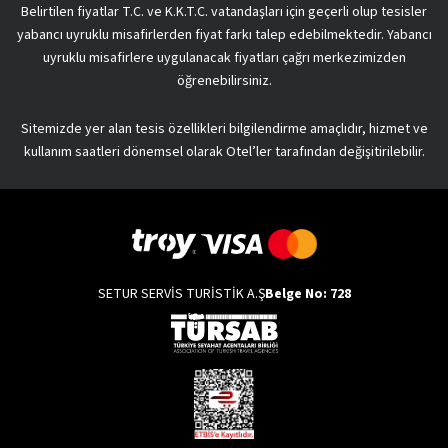
Belirtilen fiyatlar T.C. ve K.K.T.C. vatandaşları için geçerli olup tesisler
yabancı uyruklu misafirlerden fiyat farkı talep edebilmektedir. Yabancı
uyruklu misafirlere uygulanacak fiyatları çağrı merkezimizden
öğrenebilirsiniz.
Sitemizde yer alan tesis özellikleri bilgilendirme amaçlıdır, hizmet ve
kullanım saatleri dönemsel olarak Otel’ler tarafından değişitirilebilir.
SETUR SERVİS TURİSTİK A.Ş
Belge No: 728