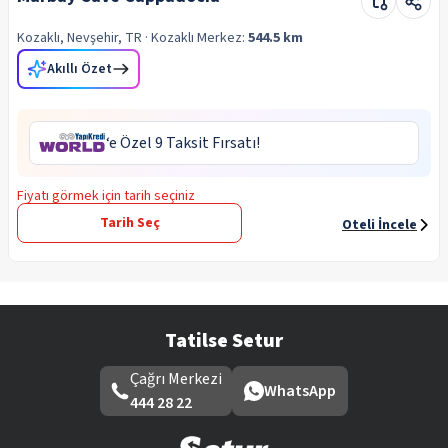
Kozaklı, Nevşehir, TR
· Kozaklı
Merkez:
544.5 km
Akıllı Özet
‘e Özel 9 Taksit Fırsatı!
Fiyatı görmek için tarih seçiniz
Tarih Seç
Oteli İncele
Tatilse Setur
Çağrı Merkezi
WhatsApp
444 28 22