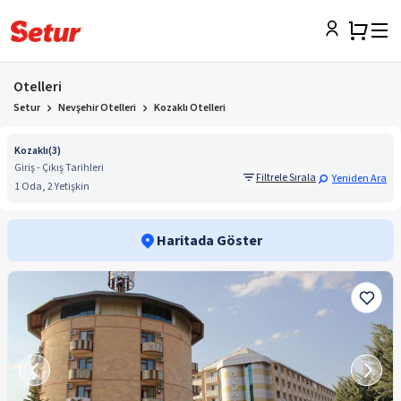
Otelleri
Setur
Nevşehir Otelleri
Kozaklı Otelleri
Kozaklı
(
3
)
Giriş - Çıkış Tarihleri
Filtrele Sırala
Yeniden Ara
1 Oda, 2 Yetişkin
Haritada Göster