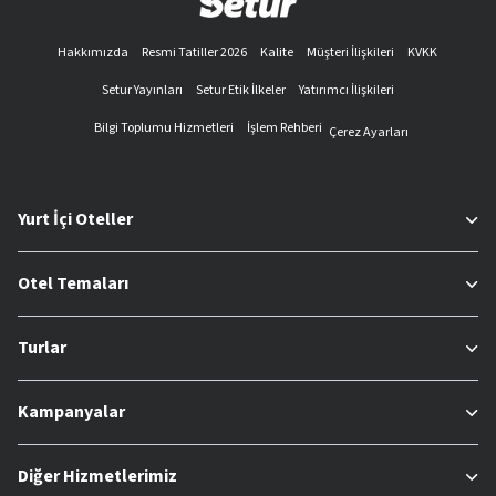
Hakkımızda
Resmi Tatiller 2026
Kalite
Müşteri İlişkileri
KVKK
Setur Yayınları
Setur Etik İlkeler
Yatırımcı İlişkileri
Bilgi Toplumu Hizmetleri
İşlem Rehberi
Çerez Ayarları
Yurt İçi Oteller
Otel Temaları
Turlar
Kampanyalar
Diğer Hizmetlerimiz