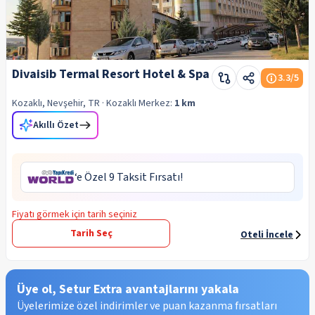
Divaisib Termal Resort Hotel & Spa
3.3
/5
Kozaklı, Nevşehir, TR
· Kozaklı
Merkez:
1 km
Akıllı Özet
‘e Özel 9 Taksit Fırsatı!
Fiyatı görmek için tarih seçiniz
Tarih Seç
Oteli İncele
Üye ol, Setur Extra avantajlarını yakala
Üyelerimize özel indirimler ve puan kazanma fırsatları