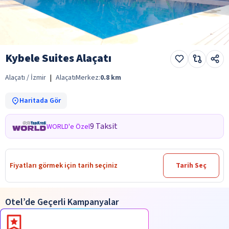
Kybele Suites Alaçatı
Alaçatı / İzmir
|
Alaçatı
Merkez:
0.8
km
Haritada Gör
9 Taksit
WORLD'e Özel
Fiyatları görmek için tarih seçiniz
Tarih Seç
Otel’de Geçerli Kampanyalar