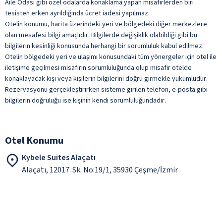
Aile Odası gibi özel odalarda konaklama yapan misafirlerden biri
tesisten erken ayrıldığında ücret iadesi yapılmaz.
Otopark (Tesis Dışı İşletme)
Lobi Bar
Otelin konumu, harita üzerindeki yeri ve bölgedeki diğer merkezlere
Otopark (Tesis Dışında)
Paket Servis Olanağı
olan mesafesi bilgi amaçlıdır. Bilgilerde değişiklik olabildiği gibi bu
bilgilerin kesinliği konusunda herhangi bir sorumluluk kabul edilmez.
Resepsiyon Hizmeti
Restoran
Otelin bölgedeki yeri ve ulaşımı konusundaki tüm yönergeler için otel ile
Sigara İçme Alanı
Serpme Kahvaltı
iletişime geçilmesi misafirin sorumluluğunda olup misafir otelde
Wifi
konaklayacak kişi veya kişilerin bilgilerini doğru girmekle yükümlüdür.
Şişeli İçecekler
ile belirtilen özellikler ücretlidir.
Rezervasyonu gerçekleştirirken sisteme girilen telefon, e-posta gibi
Snack Bar
bilgilerin doğruluğu ise kişinin kendi sorumluluğundadır.
Snack Restoran
Türk Kahvesi
Otel Konumu
Yerli Alkollü İçecek
ile belirtilen özellikler ücretlidir.
Kybele Suites Alaçatı
Alaçatı, 12017. Sk. No:19/1, 35930 Çeşme/İzmir