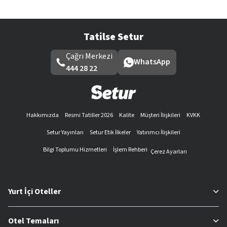
Tatilse Setur
Çağrı Merkezi
WhatsApp
444 28 22
Hakkımızda
Resmi Tatiller 2026
Kalite
Müşteri İlişkileri
KVKK
Setur Yayınları
Setur Etik İlkeler
Yatırımcı İlişkileri
Bilgi Toplumu Hizmetleri
İşlem Rehberi
Çerez Ayarları
Yurt İçi Oteller
Otel Temaları