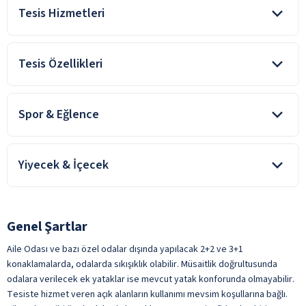
Tesis Hizmetleri
Genel Alan Wifi
Tesis Özellikleri
24 Saat Resepsiyon Hizmeti
Açık Otopark
Şehir Merkezi
Alışveriş Merkezi
Spor & Eğlence
Aile Dostu
Bagaj Muhafaza Odası
Bahçe
Bisiklet
Butik Mağaza
Çevre Dostu
Yiyecek & İçecek
Özel Yaz Etkinlikleri
Emanet Kasa
Genç Dostu Otel
ile belirtilen özellikler ücretlidir.
Sadece Oda konaklamalarda tesiste alınan tüm yiyecek ve
Günlük Temizlik Hizmeti
Lobi
içecekler ücretli.
Havalimanı Transferi
Genel Şartlar
Misafirler Öneriyor
Oda Kahvaltı konaklamalarda sabah kahvaltısı dışında alınan tüm
Hızlı Check-In / Check-Out
Sevgililer Günü Oteli
yiyecekler ücretli. Tesiste alınan tüm içecekler ücretli.
Aile Odası ve bazı özel odalar dışında yapılacak 2+2 ve 3+1
Lobi Wifi
Enerji İçecekleri
konaklamalarda, odalarda sıkışıklık olabilir. Müsaitlik doğrultusunda
Sürdürülebilir Turizm Sertifikası
odalara verilecek ek yataklar ise mevcut yatak konforunda olmayabilir.
Market
Havuz Bar
Tesiste hizmet veren açık alanların kullanımı mevsim koşullarına bağlı.
Otopark
Kahvaltı Salonu