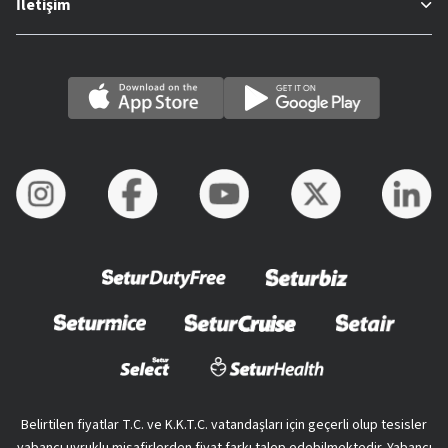
İletişim
Belirtilen fiyatlar T.C. ve K.K.T.C. vatandaşları için geçerli olup tesisler
yabancı uyruklu misafirlerden fiyat farkı talep edebilmektedir. Yabancı