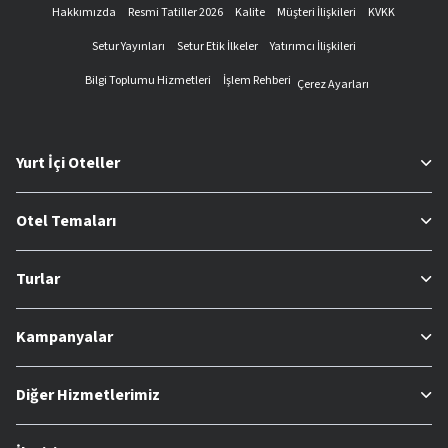
Hakkımızda
Resmi Tatiller 2026
Kalite
Müşteri İlişkileri
KVKK
Setur Yayınları
Setur Etik İlkeler
Yatırımcı İlişkileri
Bilgi Toplumu Hizmetleri
İşlem Rehberi
Çerez Ayarları
Yurt İçi Oteller
Otel Temaları
Turlar
Kampanyalar
Diğer Hizmetlerimiz