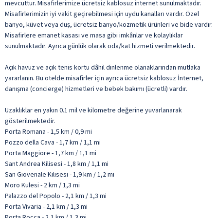
mevcuttur. Misafirlerimize ücretsiz kablosuz internet sunulmaktadır.
Misafirlerimizin iyi vakit geçirebilmesi için uydu kanalları vardır. Özel
banyo, küvet veya duş, ücretsiz banyo/kozmetik ürünleri ve bide vardır.
Misafirlere emanet kasası ve masa gibi imkânlar ve kolaylıklar
sunulmaktadır. Ayrıca günlük olarak oda/kat hizmeti verilmektedir.
Açık havuz ve açık tenis kortu dâhil dinlenme olanaklarından mutlaka
yararlanın. Bu otelde misafirler için ayrıca ücretsiz kablosuz İnternet,
danışma (concierge) hizmetleri ve bebek bakımı (ücretli) vardır.
Uzaklıklar en yakın 0.1 mil ve kilometre değerine yuvarlanarak
gösterilmektedir.
Porta Romana - 1,5 km / 0,9 mi
Pozzo della Cava - 1,7 km / 1,1 mi
Porta Maggiore - 1,7 km / 1,1 mi
Sant Andrea Kilisesi - 1,8 km / 1,1 mi
San Giovenale Kilisesi - 1,9 km / 1,2 mi
Moro Kulesi - 2 km / 1,3 mi
Palazzo del Popolo - 2,1 km / 1,3 mi
Porta Vivaria - 2,1 km / 1,3 mi
Porta Rocca - 2,1 km / 1,3 mi