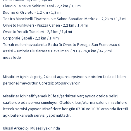
Claudio Faina ve Şehir Müzesi - 2,2 km / 1,3 mi
Duomo di Orvieto - 2,2 km / 1,3 mi
Teatro Mancinelli Tiyatrosu ve Sahne Sanatları Merkezi - 2,2 km / 1,3 mi
Orvieto Füniküleri - Piazza Cahen - 2,2 km / 1,4 mi
Orvieto Yeraltı Tünelleri - 2,2 km / 1,4 mi
Corporale Şapeli - 2,2 km / 1,4 mi
Tercih edilen havaalanı La Badia Di Orvieto Perugia San Francesco d
Assisi – Umbria Uluslararası Havalimanı (PEG) - 76,8 km / 47,7 mi
mesafede
Misafirler için hızlı giriş, 24 saat açık resepsiyon ve birden fazla dil bilen
personel mevcuttur. Ücretsiz otopark vardır.
Misafirler için hafif yemek büfesi/şarküteri var; ayrıca otelde belirli
saatlerde oda servisi sunuluyor. Oteldeki bar/oturma salonu misafirlere
içecek servisi yapıyor. Misafirlere her gün 07.30 ve 10.30 arasında ücretli
açık büfe kahvaltı servisi yapılmaktadır.
Ulusal Arkeoloji Müzesi yakınında