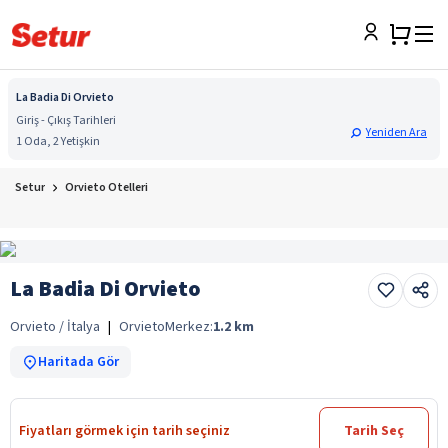
La Badia Di Orvieto
Giriş - Çıkış Tarihleri
Yeniden Ara
1 Oda, 2 Yetişkin
Setur
Orvieto Otelleri
La Badia Di Orvieto
Orvieto / İtalya
|
Orvieto
Merkez:
1.2
km
Haritada Gör
Fiyatları görmek için tarih seçiniz
Tarih Seç