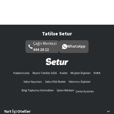
Tatilse Setur
Çağrı Merkezi
WhatsApp
444 28 22
Hakkımızda
Resmi Tatiller 2026
Kalite
Müşteri İlişkileri
KVKK
Setur Yayınları
Setur Etik İlkeler
Yatırımcı İlişkileri
Bilgi Toplumu Hizmetleri
İşlem Rehberi
Çerez Ayarları
Yurt İçi Oteller