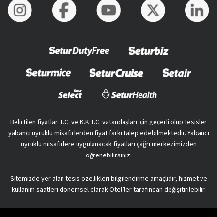
Belirtilen fiyatlar T.C. ve K.K.T.C. vatandaşları için geçerli olup tesisler
yabancı uyruklu misafirlerden fiyat farkı talep edebilmektedir. Yabancı
uyruklu misafirlere uygulanacak fiyatları çağrı merkezimizden
öğrenebilirsiniz.
Sitemizde yer alan tesis özellikleri bilgilendirme amaçlıdır, hizmet ve
kullanım saatleri dönemsel olarak Otel’ler tarafından değişitirilebilir.