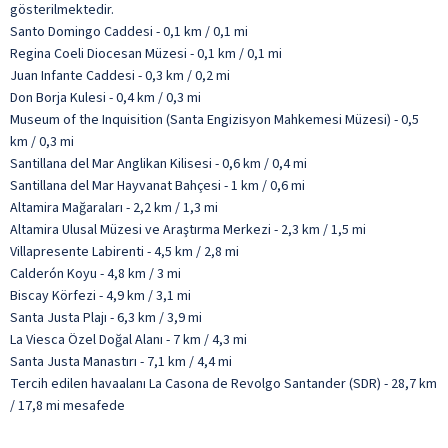
gösterilmektedir.
Santo Domingo Caddesi - 0,1 km / 0,1 mi
Regina Coeli Diocesan Müzesi - 0,1 km / 0,1 mi
Juan Infante Caddesi - 0,3 km / 0,2 mi
Don Borja Kulesi - 0,4 km / 0,3 mi
Museum of the Inquisition (Santa Engizisyon Mahkemesi Müzesi) - 0,5
km / 0,3 mi
Santillana del Mar Anglikan Kilisesi - 0,6 km / 0,4 mi
Santillana del Mar Hayvanat Bahçesi - 1 km / 0,6 mi
Altamira Mağaraları - 2,2 km / 1,3 mi
Altamira Ulusal Müzesi ve Araştırma Merkezi - 2,3 km / 1,5 mi
Villapresente Labirenti - 4,5 km / 2,8 mi
Calderón Koyu - 4,8 km / 3 mi
Biscay Körfezi - 4,9 km / 3,1 mi
Santa Justa Plajı - 6,3 km / 3,9 mi
La Viesca Özel Doğal Alanı - 7 km / 4,3 mi
Santa Justa Manastırı - 7,1 km / 4,4 mi
Tercih edilen havaalanı La Casona de Revolgo Santander (SDR) - 28,7 km
/ 17,8 mi mesafede