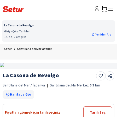
La Casona de Revolgo
Giriş - Çıkış Tarihleri
Yeniden Ara
1 Oda, 2 Yetişkin
Setur
Santillana del Mar Otelleri
La Casona de Revolgo
Santillana del Mar / İspanya
|
Santillana del Mar
Merkez:
0.3
km
Haritada Gör
Fiyatları görmek için tarih seçiniz
Tarih Seç