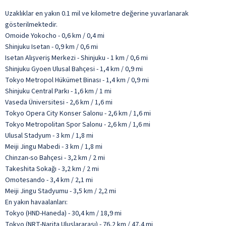
Uzaklıklar en yakın 0.1 mil ve kilometre değerine yuvarlanarak
gösterilmektedir.
Omoide Yokocho - 0,6 km / 0,4 mi
Shinjuku Isetan - 0,9 km / 0,6 mi
Isetan Alışveriş Merkezi - Shinjuku - 1 km / 0,6 mi
Shinjuku Gyoen Ulusal Bahçesi - 1,4 km / 0,9 mi
Tokyo Metropol Hükümet Binası - 1,4 km / 0,9 mi
Shinjuku Central Parkı - 1,6 km / 1 mi
Vaseda Üniversitesi - 2,6 km / 1,6 mi
Tokyo Opera City Konser Salonu - 2,6 km / 1,6 mi
Tokyo Metropolitan Spor Salonu - 2,6 km / 1,6 mi
Ulusal Stadyum - 3 km / 1,8 mi
Meiji Jingu Mabedi - 3 km / 1,8 mi
Chinzan-so Bahçesi - 3,2 km / 2 mi
Takeshita Sokağı - 3,2 km / 2 mi
Omotesando - 3,4 km / 2,1 mi
Meiji Jingu Stadyumu - 3,5 km / 2,2 mi
En yakın havaalanları:
Tokyo (HND-Haneda) - 30,4 km / 18,9 mi
Tokyo (NRT-Narita Uluslararası) - 76,2 km / 47,4 mi