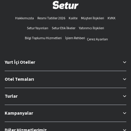
Hakkımızda
Resmi Tatiller 2026
Kalite
Müşteri İlişkileri
KVKK
Setur Yayınları
Setur Etik İlkeler
Yatırımcı İlişkileri
Bilgi Toplumu Hizmetleri
İşlem Rehberi
Çerez Ayarları
Yurt İçi Oteller
Otel Temaları
Turlar
Kampanyalar
Diğer Hizmetlerimiz