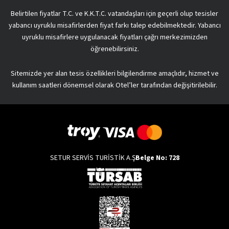
Belirtilen fiyatlar T.C. ve K.K.T.C. vatandaşları için geçerli olup tesisler
yabancı uyruklu misafirlerden fiyat farkı talep edebilmektedir. Yabancı
uyruklu misafirlere uygulanacak fiyatları çağrı merkezimizden
öğrenebilirsiniz.
Sitemizde yer alan tesis özellikleri bilgilendirme amaçlıdır, hizmet ve
kullanım saatleri dönemsel olarak Otel’ler tarafından değişitirilebilir.
SETUR SERVİS TURİSTİK A.Ş
Belge No: 728