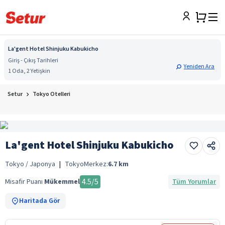
La'gent Hotel Shinjuku Kabukicho
Giriş - Çıkış Tarihleri
Yeniden Ara
1 Oda, 2 Yetişkin
Setur
Tokyo Otelleri
La'gent Hotel Shinjuku Kabukicho
Tokyo / Japonya
|
Tokyo
Merkez:
6.7
km
4.5
/5
Misafir Puanı
Mükemmel
Tüm Yorumlar
Haritada Gör