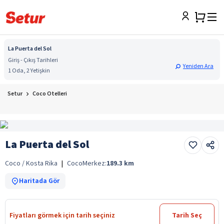
La Puerta del Sol
Giriş - Çıkış Tarihleri
Yeniden Ara
1 Oda, 2 Yetişkin
Setur
Coco Otelleri
La Puerta del Sol
Coco / Kosta Rika
|
Coco
Merkez:
189.3
km
Haritada Gör
Fiyatları görmek için tarih seçiniz
Tarih Seç