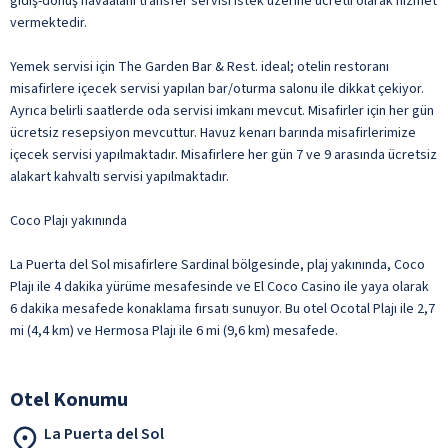
gidiş-dönüş havaalanı transfer servisi istek üzerine ücretli olarak hizmet
vermektedir.
Yemek servisi için The Garden Bar & Rest. ideal; otelin restoranı
misafirlere içecek servisi yapılan bar/oturma salonu ile dikkat çekiyor.
Ayrıca belirli saatlerde oda servisi imkanı mevcut. Misafirler için her gün
ücretsiz resepsiyon mevcuttur. Havuz kenarı barında misafirlerimize
içecek servisi yapılmaktadır. Misafirlere her gün 7 ve 9 arasında ücretsiz
alakart kahvaltı servisi yapılmaktadır.
Coco Plajı yakınında
La Puerta del Sol misafirlere Sardinal bölgesinde, plaj yakınında, Coco
Plajı ile 4 dakika yürüme mesafesinde ve El Coco Casino ile yaya olarak
6 dakika mesafede konaklama fırsatı sunuyor. Bu otel Ocotal Plajı ile 2,7
mi (4,4 km) ve Hermosa Plajı ile 6 mi (9,6 km) mesafede.
Otel Konumu
La Puerta del Sol