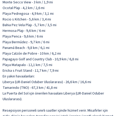
Monte Secco View - 3 km / 1,9 mi
Ocotal Plajı - 4,2 km / 2,6 mi
Playa Pedregosa - 4,9 km / 3,1 mi
Rocio s Kitchen - 5,6 km / 3,4 mi
Bahia Pez Vela Plajı - 5,7 km / 3,5 mi
Hermosa Plajı - 9,6 km / 6 mi
Playa Penca - 9,6 km / 6 mi
Playa Bermúdez - 9,7 km / 6 mi
Panamá Beach - 9,8 km / 6,1 mi
Playa Calzón de Pobre - 10 km / 6,2 mi
Papagayo Golf and Country Club - 10,9 km / 6,8 mi
Playa Matapalo - 12,1 km / 7,5 mi
Ericka s Fruit Stand - 12,7 km / 7,9 mi
En yakın havaalanları:
Liberya (LIR-Daniel Oduber Uluslararası) - 26,6 km / 16,6 mi
Tamarindo (TNO) - 67,3 km / 41,8 mi
La Puerta del Sol için önerilen havaalanı Liberya (LIR-Daniel Oduber
Uluslararası).
Resepsiyon personeli sınırlı saatler içinde hizmet verir. Misafirler için