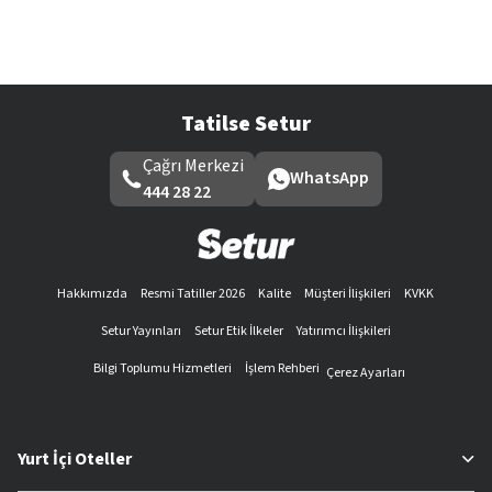
Tatilse Setur
Çağrı Merkezi
WhatsApp
444 28 22
Hakkımızda
Resmi Tatiller 2026
Kalite
Müşteri İlişkileri
KVKK
Setur Yayınları
Setur Etik İlkeler
Yatırımcı İlişkileri
Bilgi Toplumu Hizmetleri
İşlem Rehberi
Çerez Ayarları
Yurt İçi Oteller