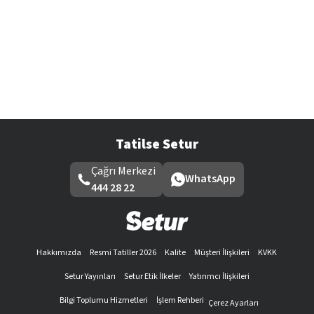
Tatilse Setur
Çağrı Merkezi
WhatsApp
444 28 22
Hakkımızda
Resmi Tatiller 2026
Kalite
Müşteri İlişkileri
KVKK
Setur Yayınları
Setur Etik İlkeler
Yatırımcı İlişkileri
Bilgi Toplumu Hizmetleri
İşlem Rehberi
Çerez Ayarları