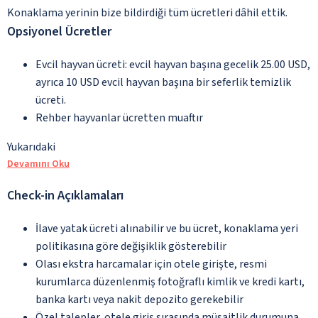
Konaklama yerinin bize bildirdiği tüm ücretleri dâhil ettik.
Opsiyonel Ücretler
Evcil hayvan ücreti: evcil hayvan başına gecelik 25.00 USD,
ayrıca 10 USD evcil hayvan başına bir seferlik temizlik
ücreti.
Rehber hayvanlar ücretten muaftır
Yukarıdaki
Devamını Oku
Check-in Açıklamaları
İlave yatak ücreti alınabilir ve bu ücret, konaklama yeri
politikasına göre değişiklik gösterebilir
Olası ekstra harcamalar için otele girişte, resmi
kurumlarca düzenlenmiş fotoğraflı kimlik ve kredi kartı,
banka kartı veya nakit depozito gerekebilir
Özel talepler, otele giriş sırasında müsaitlik durumuna