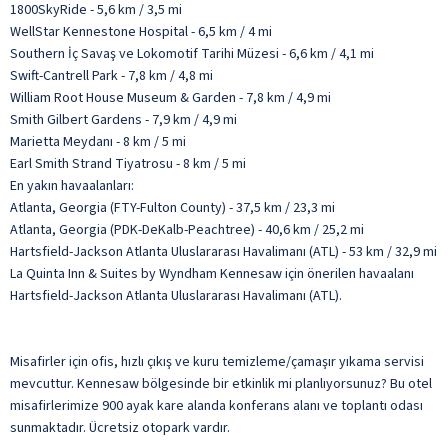
1800SkyRide - 5,6 km / 3,5 mi
WellStar Kennestone Hospital - 6,5 km / 4 mi
Southern İç Savaş ve Lokomotif Tarihi Müzesi - 6,6 km / 4,1 mi
Swift-Cantrell Park - 7,8 km / 4,8 mi
William Root House Museum & Garden - 7,8 km / 4,9 mi
Smith Gilbert Gardens - 7,9 km / 4,9 mi
Marietta Meydanı - 8 km / 5 mi
Earl Smith Strand Tiyatrosu - 8 km / 5 mi
En yakın havaalanları:
Atlanta, Georgia (FTY-Fulton County) - 37,5 km / 23,3 mi
Atlanta, Georgia (PDK-DeKalb-Peachtree) - 40,6 km / 25,2 mi
Hartsfield-Jackson Atlanta Uluslararası Havalimanı (ATL) - 53 km / 32,9 mi
La Quinta Inn & Suites by Wyndham Kennesaw için önerilen havaalanı
Hartsfield-Jackson Atlanta Uluslararası Havalimanı (ATL).
Misafirler için ofis, hızlı çıkış ve kuru temizleme/çamaşır yıkama servisi
mevcuttur. Kennesaw bölgesinde bir etkinlik mi planlıyorsunuz? Bu otel
misafirlerimize 900 ayak kare alanda konferans alanı ve toplantı odası
sunmaktadır. Ücretsiz otopark vardır.