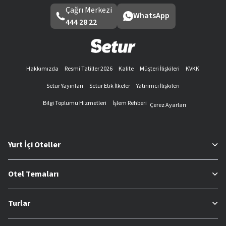
Çağrı Merkezi
WhatsApp
444 28 22
Hakkımızda
Resmi Tatiller 2026
Kalite
Müşteri İlişkileri
KVKK
Setur Yayınları
Setur Etik İlkeler
Yatırımcı İlişkileri
Bilgi Toplumu Hizmetleri
İşlem Rehberi
Çerez Ayarları
Yurt İçi Oteller
Otel Temaları
Turlar