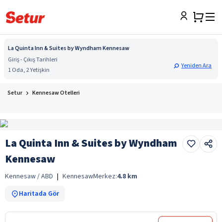
La Quinta Inn & Suites by Wyndham Kennesaw
Giriş - Çıkış Tarihleri
Yeniden Ara
1 Oda, 2 Yetişkin
Setur
Kennesaw Otelleri
La Quinta Inn & Suites by Wyndham
Kennesaw
Kennesaw / ABD
|
Kennesaw
Merkez:
4.8
km
Haritada Gör