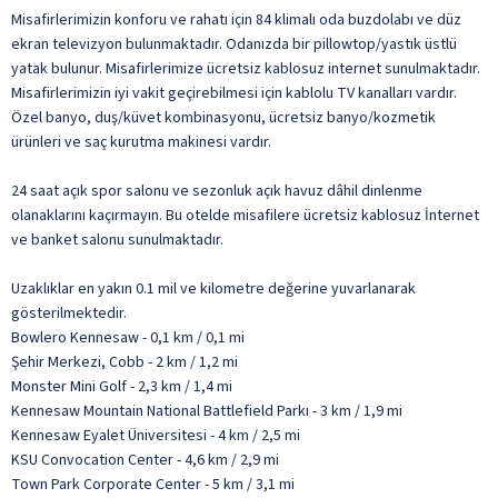
Misafirlerimizin konforu ve rahatı için 84 klimalı oda buzdolabı ve düz
ekran televizyon bulunmaktadır. Odanızda bir pillowtop/yastık üstlü
yatak bulunur. Misafirlerimize ücretsiz kablosuz internet sunulmaktadır.
Misafirlerimizin iyi vakit geçirebilmesi için kablolu TV kanalları vardır.
Özel banyo, duş/küvet kombinasyonu, ücretsiz banyo/kozmetik
ürünleri ve saç kurutma makinesi vardır.
24 saat açık spor salonu ve sezonluk açık havuz dâhil dinlenme
olanaklarını kaçırmayın. Bu otelde misafilere ücretsiz kablosuz İnternet
ve banket salonu sunulmaktadır.
Uzaklıklar en yakın 0.1 mil ve kilometre değerine yuvarlanarak
gösterilmektedir.
Bowlero Kennesaw - 0,1 km / 0,1 mi
Şehir Merkezi, Cobb - 2 km / 1,2 mi
Monster Mini Golf - 2,3 km / 1,4 mi
Kennesaw Mountain National Battlefield Parkı - 3 km / 1,9 mi
Kennesaw Eyalet Üniversitesi - 4 km / 2,5 mi
KSU Convocation Center - 4,6 km / 2,9 mi
Town Park Corporate Center - 5 km / 3,1 mi