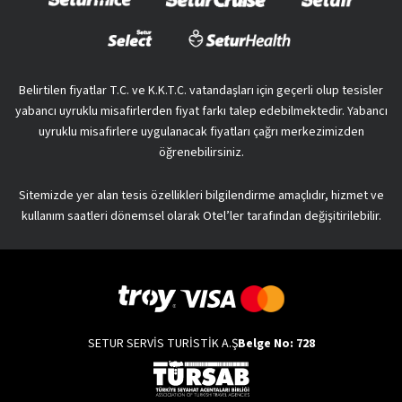
Belirtilen fiyatlar T.C. ve K.K.T.C. vatandaşları için geçerli olup tesisler
yabancı uyruklu misafirlerden fiyat farkı talep edebilmektedir. Yabancı
uyruklu misafirlere uygulanacak fiyatları çağrı merkezimizden
öğrenebilirsiniz.
Sitemizde yer alan tesis özellikleri bilgilendirme amaçlıdır, hizmet ve
kullanım saatleri dönemsel olarak Otel’ler tarafından değişitirilebilir.
SETUR SERVİS TURİSTİK A.Ş
Belge No: 728