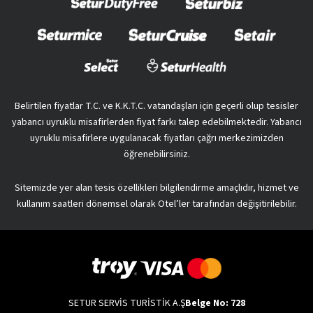
Belirtilen fiyatlar T.C. ve K.K.T.C. vatandaşları için geçerli olup tesisler
yabancı uyruklu misafirlerden fiyat farkı talep edebilmektedir. Yabancı
uyruklu misafirlere uygulanacak fiyatları çağrı merkezimizden
öğrenebilirsiniz.
Sitemizde yer alan tesis özellikleri bilgilendirme amaçlıdır, hizmet ve
kullanım saatleri dönemsel olarak Otel’ler tarafından değişitirilebilir.
SETUR SERVİS TURİSTİK A.Ş
Belge No: 728