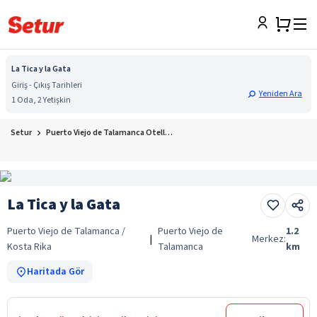
La Tica y la Gata
Giriş - Çıkış Tarihleri
Yeniden Ara
1 Oda, 2 Yetişkin
Setur
Puerto Viejo de Talamanca Otelleri
La Tica y la Gata
Puerto Viejo de Talamanca /
Puerto Viejo de
1.2
|
Merkez:
Kosta Rika
Talamanca
km
Haritada Gör