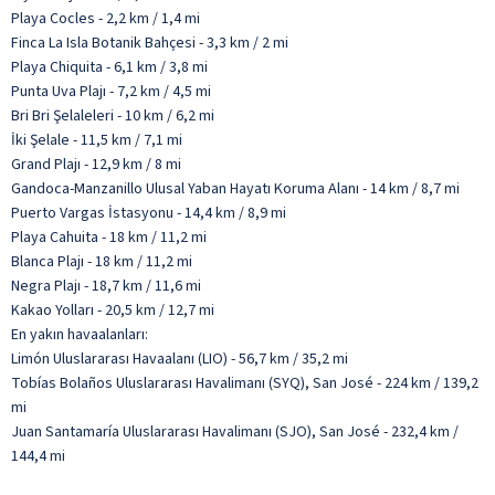
Playa Cocles - 2,2 km / 1,4 mi
Finca La Isla Botanik Bahçesi - 3,3 km / 2 mi
Playa Chiquita - 6,1 km / 3,8 mi
Punta Uva Plajı - 7,2 km / 4,5 mi
Bri Bri Şelaleleri - 10 km / 6,2 mi
İki Şelale - 11,5 km / 7,1 mi
Grand Plajı - 12,9 km / 8 mi
Gandoca-Manzanillo Ulusal Yaban Hayatı Koruma Alanı - 14 km / 8,7 mi
Puerto Vargas İstasyonu - 14,4 km / 8,9 mi
Playa Cahuita - 18 km / 11,2 mi
Blanca Plajı - 18 km / 11,2 mi
Negra Plajı - 18,7 km / 11,6 mi
Kakao Yolları - 20,5 km / 12,7 mi
En yakın havaalanları:
Limón Uluslararası Havaalanı (LIO) - 56,7 km / 35,2 mi
Tobías Bolaños Uluslararası Havalimanı (SYQ), San José - 224 km / 139,2
mi
Juan Santamaría Uluslararası Havalimanı (SJO), San José - 232,4 km /
144,4 mi