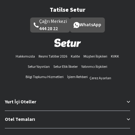
Tatilse Setur
Çağrı Merkezi
WhatsApp
444 28 22
Hakkımızda
Resmi Tatiller 2026
Kalite
Müşteri İlişkileri
KVKK
Setur Yayınları
Setur Etik İlkeler
Yatırımcı İlişkileri
Bilgi Toplumu Hizmetleri
İşlem Rehberi
Çerez Ayarları
Yurt İçi Oteller
Otel Temaları