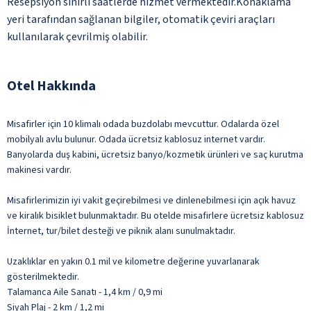
Resepsiyon sınırlı saatlerde hizmet vermektedir.Konaklama
yeri tarafından sağlanan bilgiler, otomatik çeviri araçları
kullanılarak çevrilmiş olabilir.
Otel Hakkında
Misafirler için 10 klimalı odada buzdolabı mevcuttur. Odalarda özel
mobilyalı avlu bulunur. Odada ücretsiz kablosuz internet vardır.
Banyolarda duş kabini, ücretsiz banyo/kozmetik ürünleri ve saç kurutma
makinesi vardır.
Misafirlerimizin iyi vakit geçirebilmesi ve dinlenebilmesi için açık havuz
ve kiralık bisiklet bulunmaktadır. Bu otelde misafirlere ücretsiz kablosuz
İnternet, tur/bilet desteği ve piknik alanı sunulmaktadır.
Uzaklıklar en yakın 0.1 mil ve kilometre değerine yuvarlanarak
gösterilmektedir.
Talamanca Aile Sanatı - 1,4 km / 0,9 mi
Siyah Plaj - 2 km / 1,2 mi