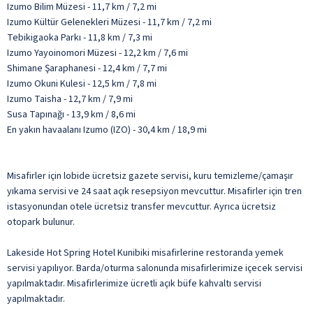
Izumo Bilim Müzesi - 11,7 km / 7,2 mi
Izumo Kültür Gelenekleri Müzesi - 11,7 km / 7,2 mi
Tebikigaoka Parkı - 11,8 km / 7,3 mi
Izumo Yayoinomori Müzesi - 12,2 km / 7,6 mi
Shimane Şaraphanesi - 12,4 km / 7,7 mi
Izumo Okuni Kulesi - 12,5 km / 7,8 mi
Izumo Taisha - 12,7 km / 7,9 mi
Susa Tapınağı - 13,9 km / 8,6 mi
En yakın havaalanı Izumo (IZO) - 30,4 km / 18,9 mi
Misafirler için lobide ücretsiz gazete servisi, kuru temizleme/çamaşır
yıkama servisi ve 24 saat açık resepsiyon mevcuttur. Misafirler için tren
istasyonundan otele ücretsiz transfer mevcuttur. Ayrıca ücretsiz
otopark bulunur.
Lakeside Hot Spring Hotel Kunibiki misafirlerine restoranda yemek
servisi yapılıyor. Barda/oturma salonunda misafirlerimize içecek servisi
yapılmaktadır. Misafirlerimize ücretli açık büfe kahvaltı servisi
yapılmaktadır.