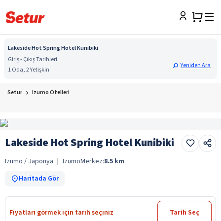
Lakeside Hot Spring Hotel Kunibiki
Giriş - Çıkış Tarihleri
Yeniden Ara
1 Oda, 2 Yetişkin
Setur
Izumo Otelleri
Lakeside Hot Spring Hotel Kunibiki
Izumo / Japonya
|
Izumo
Merkez:
8.5
km
Haritada Gör
Fiyatları görmek için tarih seçiniz
Tarih Seç