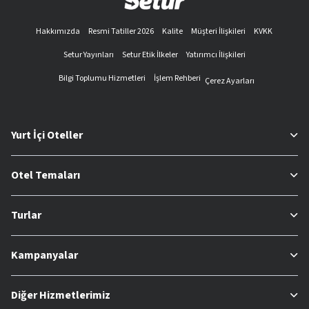
Hakkımızda
Resmi Tatiller 2026
Kalite
Müşteri İlişkileri
KVKK
Setur Yayınları
Setur Etik İlkeler
Yatırımcı İlişkileri
Bilgi Toplumu Hizmetleri
İşlem Rehberi
Çerez Ayarları
Yurt İçi Oteller
Otel Temaları
Turlar
Kampanyalar
Diğer Hizmetlerimiz