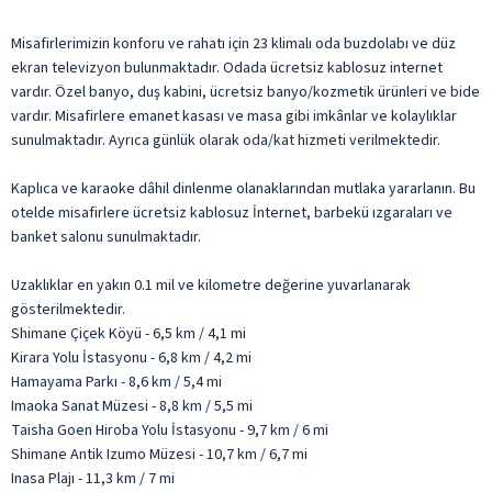
Misafirlerimizin konforu ve rahatı için 23 klimalı oda buzdolabı ve düz
ekran televizyon bulunmaktadır. Odada ücretsiz kablosuz internet
vardır. Özel banyo, duş kabini, ücretsiz banyo/kozmetik ürünleri ve bide
vardır. Misafirlere emanet kasası ve masa gibi imkânlar ve kolaylıklar
sunulmaktadır. Ayrıca günlük olarak oda/kat hizmeti verilmektedir.
Kaplıca ve karaoke dâhil dinlenme olanaklarından mutlaka yararlanın. Bu
otelde misafirlere ücretsiz kablosuz İnternet, barbekü ızgaraları ve
banket salonu sunulmaktadır.
Uzaklıklar en yakın 0.1 mil ve kilometre değerine yuvarlanarak
gösterilmektedir.
Shimane Çiçek Köyü - 6,5 km / 4,1 mi
Kirara Yolu İstasyonu - 6,8 km / 4,2 mi
Hamayama Parkı - 8,6 km / 5,4 mi
Imaoka Sanat Müzesi - 8,8 km / 5,5 mi
Taisha Goen Hiroba Yolu İstasyonu - 9,7 km / 6 mi
Shimane Antik Izumo Müzesi - 10,7 km / 6,7 mi
Inasa Plajı - 11,3 km / 7 mi